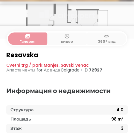
collections
play_circle_outline
360
Галерея
видео
360° вид
Resavska
Cvetni trg / park Manjež
,
Savski venac
Апартаменты for Аренда
Belgrade
•
ID
72927
Информация о недвижимости
Структура
4.0
Площадь
98
m²
Этаж
3