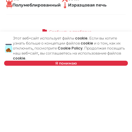
Полумеблированный
Изразцовая печь
flag
Сообщить о проблеме
Этот веб-сайт использует файлы cookie. Если вы хотите
узнать больше о концепции файлов cookie и о том, как их
отключить, посмотрите
Cookie Policy
. Продолжая посещать
наш веб-сайт, вы соглашаетесь на использование файлов
cookie.
Похожие объявления
Я понимаю
ID 10693
ID
Нет в предложении
1 000 €
7
Аренда
•
Квартира
Ар