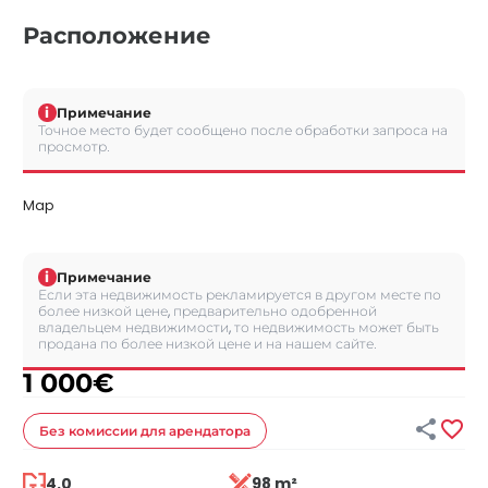
Расположение
i
Примечание
Точное место будет сообщено после обработки запроса на
просмотр.
Map
i
Примечание
Если эта недвижимость рекламируется в другом месте по
более низкой цене, предварительно одобренной
владельцем недвижимости, то недвижимость может быть
продана по более низкой цене и на нашем сайте.
1 000
€


Без комиссии
для арендатора
4.0
98 m²