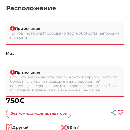
Расположение
i
Примечание
Точное место будет сообщено после обработки запроса на
просмотр.
Map
i
Примечание
Если эта недвижимость рекламируется в другом месте по
более низкой цене, предварительно одобренной
владельцем недвижимости, то недвижимость может быть
продана по более низкой цене и на нашем сайте.
750
€


Без комиссии
для арендатора
Другой
80 m²