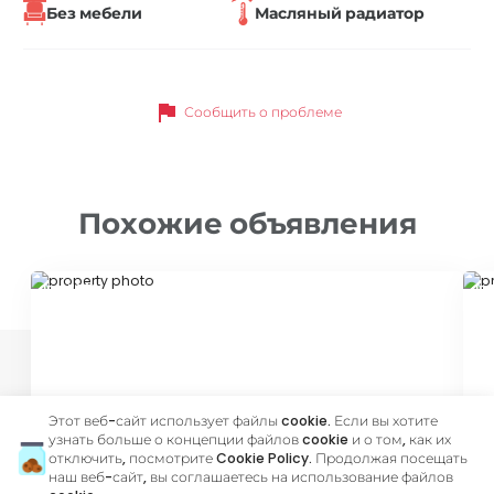
Без мебели
Масляный радиатор
flag
Сообщить о проблеме
Похожие объявления
ID 47850
ID
Этот веб-сайт использует файлы cookie. Если вы хотите
узнать больше о концепции файлов cookie и о том, как их
отключить, посмотрите
Cookie Policy
. Продолжая посещать
900 €
7
наш веб-сайт, вы соглашаетесь на использование файлов
Аренда
•
Офисное помещение
Ар