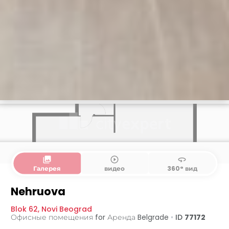
collections
play_circle_outline
360
Галерея
видео
360° вид
Nehruova
Blok 62
,
Novi Beograd
Офисные помещения for Аренда
Belgrade
•
ID
77172