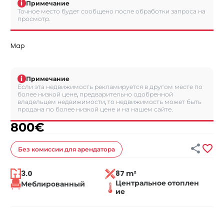
i
Примечание
Точное место будет сообщено после обработки запроса на
просмотр.
Map
i
Примечание
Если эта недвижимость рекламируется в другом месте по
более низкой цене, предварительно одобренной
владельцем недвижимости, то недвижимость может быть
продана по более низкой цене и на нашем сайте.
800
€


Без комиссии
для арендатора
3.0
87 m²
Центральное отоплен
Меблированный
ие