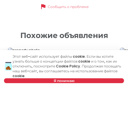
flag
Сообщить о проблеме
Похожие объявления
ID 79665
ID
Этот веб-сайт использует файлы cookie. Если вы хотите
узнать больше о концепции файлов cookie и о том, как их
отключить, посмотрите
Cookie Policy
. Продолжая посещать
наш веб-сайт, вы соглашаетесь на использование файлов
cookie.
Я понимаю
600 €
6
Нет в предложении
Аренда
•
Квартира
Ар
Petra Drapšina, Novi Sad
Dr
41 m²
2.0
Меблированный