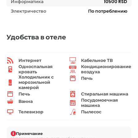
Информатика
10500 RSD
Электричество
По потреблению
Удобства в отеле
Интернет
Кабельное ТВ
Односпальная
Кондиционирование
кровать
воздуха
Холодильник с
Печь
морозильной
камерой
Печь
Стиральная машина
Посудомоечная
Ванна
машина
Телевизор
Пылесос
i
Примечание