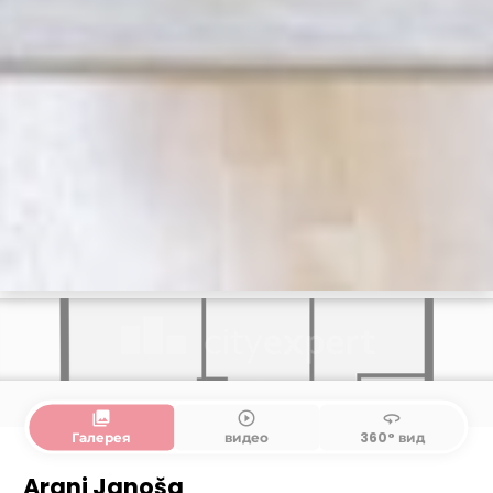
collections
play_circle_outline
360
Галерея
видео
360° вид
Aranj Janoša