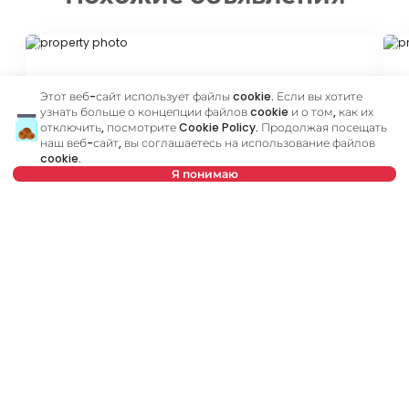
ID 79665
ID
Этот веб-сайт использует файлы cookie. Если вы хотите
узнать больше о концепции файлов cookie и о том, как их
отключить, посмотрите
Cookie Policy
. Продолжая посещать
наш веб-сайт, вы соглашаетесь на использование файлов
cookie.
Я понимаю
600 €
6
Аренда
•
Квартира
Ар
Нет в предложении
Petra Drapšina, Novi Sad
Dr
41 m²
2.0
Меблированный
Снять квартиру в Нови Сад, Сербия, Novi Sad, Adamovićevo