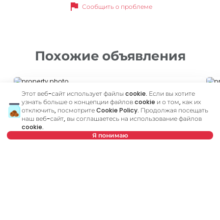
flag
Сообщить о проблеме
Похожие объявления
ID 65906
ID 
Этот веб-сайт использует файлы cookie. Если вы хотите
узнать больше о концепции файлов cookie и о том, как их
отключить, посмотрите
Cookie Policy
. Продолжая посещать
наш веб-сайт, вы соглашаетесь на использование файлов
cookie.
Я понимаю
460 €
4
Нет в предложении
Аренда
•
Квартира
Ар
Podgorička, Novi Sad
Br
28 m²
1,5
Меблированный