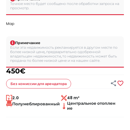
Точное место будет сообщено после обработки запроса на
просмотр.
Map
i
Примечание
Если эта недвижимость рекламируется в другом месте по
более низкой цене, предварительно одобренной
владельцем недвижимости, то недвижимость может быть
продана по более низкой цене и на нашем сайте.
450
€


Без комиссии
для арендатора
2.0
48 m²
Центральное отоплен
Полумеблированный
ие