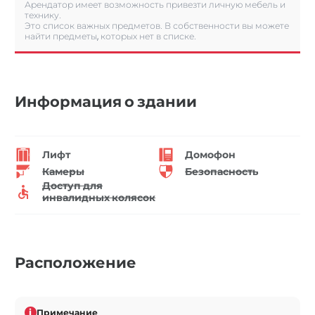
Арендатор имеет возможность привезти личную мебель и
технику.
Это список важных предметов. В собственности вы можете
найти предметы, которых нет в списке.
Информация о здании
Лифт
Домофон
Камеры
Безопасность
Доступ для
инвалидных колясок
Расположение
i
Примечание