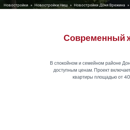
You are here
Новостройки
»
Новостройки Ниш
»
Новостройки Доня Врежина
»
Современный ж
В спокойном и семейном районе Дон
доступным ценам. Проект включае
квартиры площадью от 40 