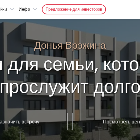
йки
Инфо
Предложение для инвесторов
Донья Врэжина
 для семьи, кот
прослужит долг
азначить встречу
Посмотреть цен