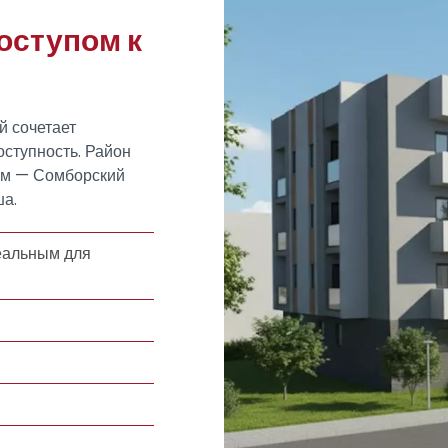
оступом к
й сочетает
ступность. Район
ом — Сомборский
ша.
еальным для