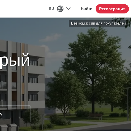
Регистрация
RU
Войти
Без комиссии для покупателей
орый
о
у