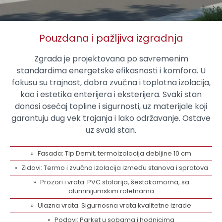
Pouzdana i pažljiva izgradnja
Zgrada je projektovana po savremenim
standardima energetske efikasnosti i komfora. U
fokusu su trajnost, dobra zvučna i toplotna izolacija,
kao i estetika enterijera i eksterijera. Svaki stan
donosi osećaj topline i sigurnosti, uz materijale koji
garantuju dug vek trajanja i lako održavanje. Ostave
uz svaki stan.
Fasada: Tip Demit, termoizolacija debljine 10 cm
Zidovi: Termo i zvučna izolacija između stanova i spratova
Prozori i vrata: PVC stolarija, šestokomorna, sa
aluminijumskim roletnama
Ulazna vrata: Sigurnosna vrata kvalitetne izrade
Podovi: Parket u sobama i hodnicima