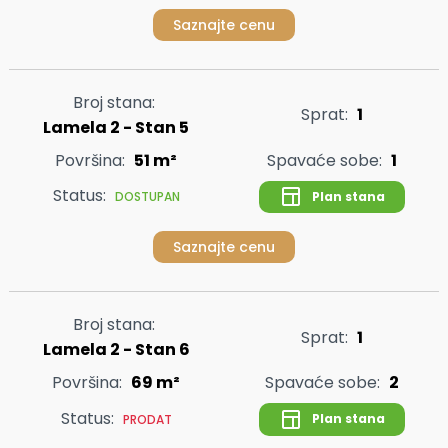
Saznajte cenu
Broj stana:
Sprat:
1
Lamela 2 - Stan 5
Površina:
51 m²
Spavaće sobe:
1
Status:
Plan stana
DOSTUPAN
Saznajte cenu
Broj stana:
Sprat:
1
Lamela 2 - Stan 6
Površina:
69 m²
Spavaće sobe:
2
Status:
Plan stana
PRODAT