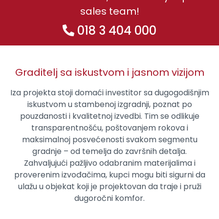
sales team!
018 3 404 000
Graditelj sa iskustvom i jasnom vizijom
Iza projekta stoji domaći investitor sa dugogodišnjim
iskustvom u stambenoj izgradnji, poznat po
pouzdanosti i kvalitetnoj izvedbi. Tim se odlikuje
transparentnošću, poštovanjem rokova i
maksimalnoj posvećenosti svakom segmentu
gradnje – od temelja do završnih detalja.
Zahvaljujući pažljivo odabranim materijalima i
proverenim izvođačima, kupci mogu biti sigurni da
ulažu u objekat koji je projektovan da traje i pruži
dugoročni komfor.