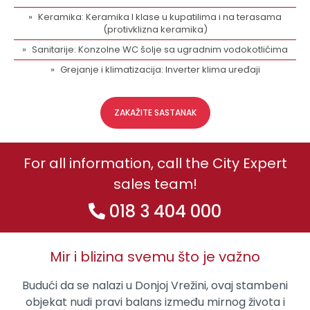
Keramika: Keramika I klase u kupatilima i na terasama
(protivklizna keramika)
Sanitarije: Konzolne WC šolje sa ugradnim vodokotlićima
Grejanje i klimatizacija: Inverter klima uređaji
ZAKAŽITE SASTANAK
For all information, call the City Expert
sales team!
018 3 404 000
Mir i blizina svemu što je važno
Budući da se nalazi u Donjoj Vrežini, ovaj stambeni
objekat nudi pravi balans između mirnog života i