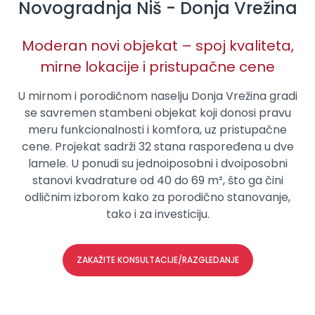
Novogradnja Niš - Donja Vrežina
Moderan novi objekat – spoj kvaliteta,
mirne lokacije i pristupačne cene
U mirnom i porodičnom naselju Donja Vrežina gradi
se savremen stambeni objekat koji donosi pravu
meru funkcionalnosti i komfora, uz pristupačne
cene. Projekat sadrži 32 stana raspoređena u dve
lamele. U ponudi su jednoiposobni i dvoiposobni
stanovi kvadrature od 40 do 69 m², što ga čini
odličnim izborom kako za porodično stanovanje,
tako i za investiciju.
ZAKAŽITE KONSULTACIJE/RAZGLEDANJE