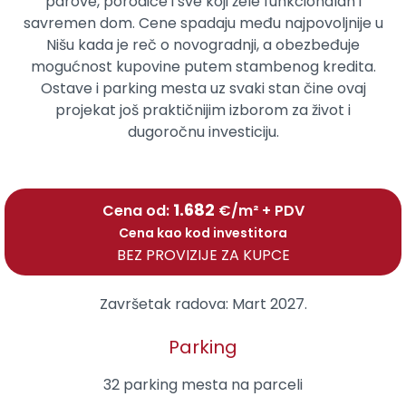
parove, porodice i sve koji žele funkcionalan i
savremen dom. Cene spadaju među najpovoljnije u
Nišu kada je reč o novogradnji, a obezbeđuje
mogućnost kupovine putem stambenog kredita.
Ostave i parking mesta uz svaki stan čine ovaj
projekat još praktičnijim izborom za život i
dugoročnu investiciju.
1.682
Cena od:
€/m² + PDV
Cena kao kod investitora
BEZ PROVIZIJE ZA KUPCE
Završetak radova:
Mart 2027.
Parking
32 parking mesta na parceli