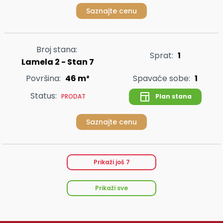
Saznajte cenu
Broj stana:
Sprat:
1
Lamela 2 - Stan 7
Površina:
46 m²
Spavaće sobe:
1
Status:
Plan stana
PRODAT
Saznajte cenu
Prikaži još
7
Prikaži sve