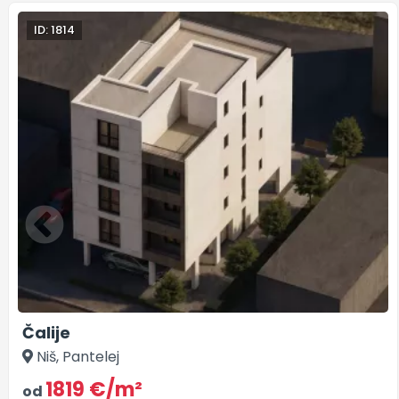
ID: 1814
Čalije
Niš, Pantelej
1819 €/m²
od