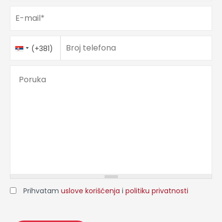
E-mail
*
Telefon
Country
*
Broj telefona
(+381)
Code
Poruka
Prihvatam
uslove korišćenja
i
politiku privatnosti