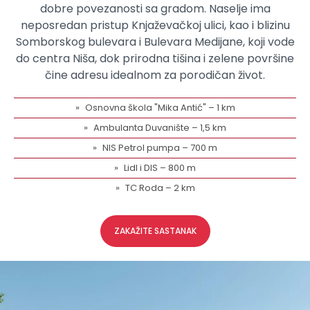
dobre povezanosti sa gradom. Naselje ima
neposredan pristup Knjaževačkoj ulici, kao i blizinu
Somborskog bulevara i Bulevara Medijane, koji vode
do centra Niša, dok prirodna tišina i zelene površine
čine adresu idealnom za porodičan život.
Osnovna škola "Mika Antić" – 1 km
Ambulanta Duvanište – 1,5 km
NIS Petrol pumpa – 700 m
Lidl i DIS – 800 m
TC Roda – 2 km
ZAKAŽITE SASTANAK