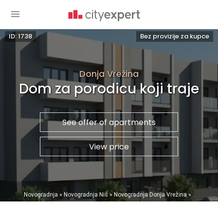
ID: 1738
Bez provizije za kupce
Donja Vrežina
Dom za porodicu koji traje
See offer of apartments
View price
You are here
Novogradnja
»
Novogradnja Niš
»
Novogradnja Donja Vrežina
»