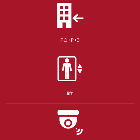
PO+P+3
lift