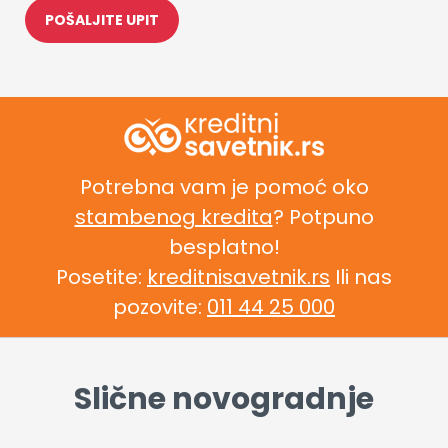
Potrebna vam je pomoć oko
stambenog kredita
? Potpuno
besplatno!
Posetite:
kreditnisavetnik.rs
Ili nas
pozovite:
011 44 25 000
Slične novogradnje