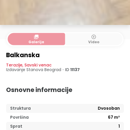
collections
play_circle_outline
Galerija
Video
Balkanska
Terazije
,
Savski venac
Izdavanje Stanova
Beograd
•
ID
11137
Osnovne informacije
Struktura
Dvosoban
Površina
67
m²
Sprat
1