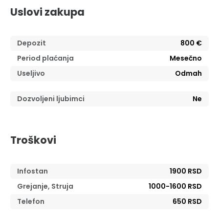
Uslovi zakupa
Depozit
800 €
Period plaćanja
Mesečno
Useljivo
Odmah
Dozvoljeni ljubimci
Ne
Troškovi
Infostan
1900 RSD
Grejanje, Struja
1000-1600 RSD
Telefon
650 RSD