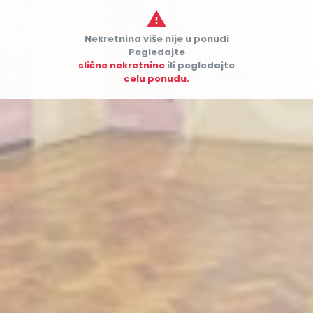

Nekretnina više nije u ponudi
Pogledajte
slične nekretnine
ili pogledajte


celu ponudu.