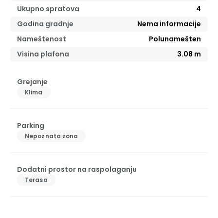
Ukupno spratova
4
Godina gradnje
Nema informacije
Nameštenost
Polunamešten
Visina plafona
3.08
m
Grejanje
Klima
Parking
Nepoznata zona
Dodatni prostor na raspolaganju
Terasa