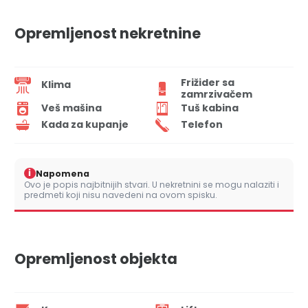
Opremljenost nekretnine
Frižider sa
Klima
zamrzivačem
Veš mašina
Tuš kabina
Kada za kupanje
Telefon
i
Napomena
Ovo je popis najbitnijih stvari. U nekretnini se mogu nalaziti i
predmeti koji nisu navedeni na ovom spisku.
Opremljenost objekta