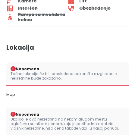
Kamere
Lift
Interfon
Obezbeđenje
Rampa za invalidska
kolica
Lokacija
i
Napomena
Tačna lokacija će biti prosleđena nakon što razgledanje
nekretnine bude zakazano.
Map
i
Napomena
Ukoliko je ova nekretnina na nekom drugom mestu
oglašena sa nižom cenom, koju je prethodno odobrio
vlasnik nekretnine, niža cena takođe važi i u našoj ponudi.