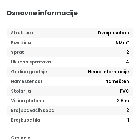
Osnovne informacije
Struktura
Dvoiposoban
Površina
50
m²
Sprat
2
Ukupno spratova
4
Godina gradnje
Nema informacije
Nameštenost
Namešten
Stolarija
PVC
Visina plafona
2.6
m
Broj spavaćih soba
2
Broj kupatila
1
Grejanje