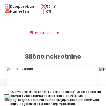
Dvoiposoban
50 m²
Namešten
CG
flag
Prijavite problem
Slične nekretnine
ID 71619
ID
Ova web stranica koristi kolačiće (cookies). Ukoliko želite da
saznate više o pojmu cookies i kako da ih isključite,
pogledajte
Cookie Policy
. Nastavljajući posetu našem web
sajtu, saglasni ste sa korišćenjem kolačića.