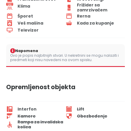
Frižider sa
Klima
zamrzivačem
Šporet
Rerna
Veš mašina
Kada za kupanje
Televizor
i
Napomena
Ovo je popis najbitnijih stvari. U nekretnini se mogu nalaziti i
predmeti koji nisu navedeni na ovom spisku.
Opremljenost objekta
Interfon
Lift
Kamere
Obezbeđenje
Rampa za invalidska
kolica