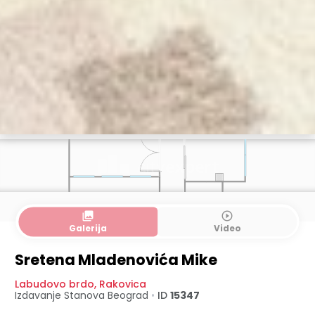
collections
play_circle_outline
Galerija
Video
Sretena Mladenovića Mike
Labudovo brdo
,
Rakovica
Izdavanje Stanova
Beograd
•
ID
15347