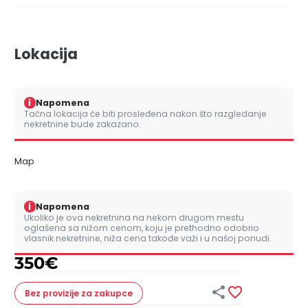
Lokacija
i
Napomena
Tačna lokacija će biti prosleđena nakon što razgledanje
nekretnine bude zakazano.
Map
i
Napomena
Ukoliko je ova nekretnina na nekom drugom mestu
oglašena sa nižom cenom, koju je prethodno odobrio
vlasnik nekretnine, niža cena takođe važi i u našoj ponudi.
350
€


Bez provizije
za zakupce