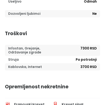
Useljivo
Odmah
Dozvoljeni ljubimci
Ne
Troškovi
Infostan, Grejanje,
7300 RSD
Održavanje zgrade
Struja
Po potrošnji
Kablovska, Internet
3700 RSD
Opremljenost nekretnine
Francuski krevet
Krevet singl