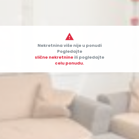

Nekretnina više nije u ponudi


Pogledajte
slične nekretnine
ili pogledajte
celu ponudu.