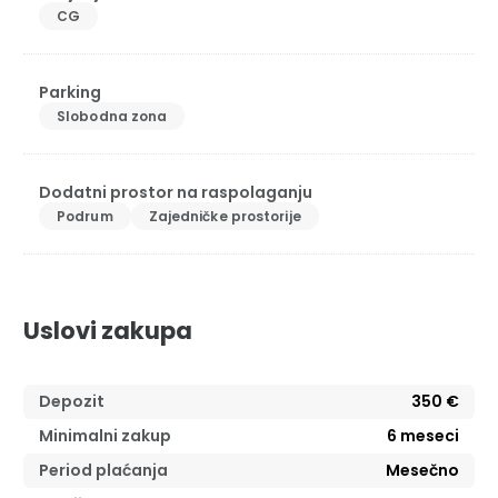
CG
Parking
Slobodna zona
Dodatni prostor na raspolaganju
Podrum
Zajedničke prostorije
Uslovi zakupa
Depozit
350 €
Minimalni zakup
6
meseci
Period plaćanja
Mesečno