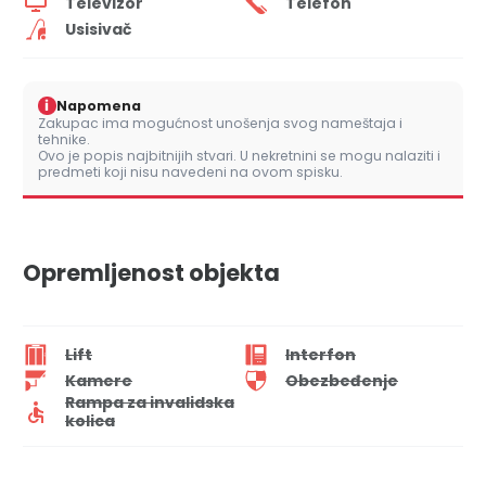
Televizor
Telefon
Usisivač
i
Napomena
Zakupac ima mogućnost unošenja svog nameštaja i
tehnike.
Ovo je popis najbitnijih stvari. U nekretnini se mogu nalaziti i
predmeti koji nisu navedeni na ovom spisku.
Opremljenost objekta
Lift
Interfon
Kamere
Obezbeđenje
Rampa za invalidska
kolica