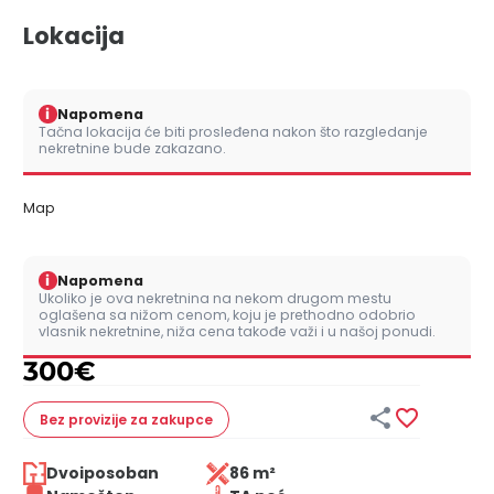
Lokacija
i
Napomena
Tačna lokacija će biti prosleđena nakon što razgledanje
nekretnine bude zakazano.
Map
i
Napomena
Ukoliko je ova nekretnina na nekom drugom mestu
oglašena sa nižom cenom, koju je prethodno odobrio
vlasnik nekretnine, niža cena takođe važi i u našoj ponudi.
300
€


Bez provizije
za zakupce
Dvoiposoban
86 m²