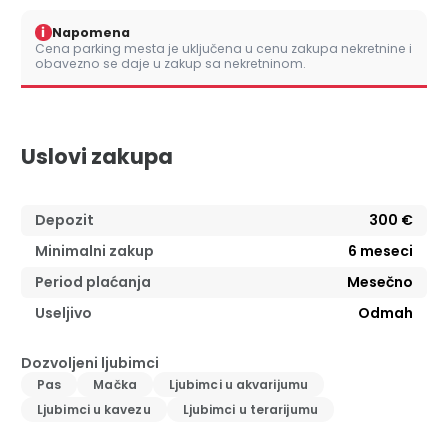
i
Napomena
Cena parking mesta je uključena u cenu zakupa nekretnine i
obavezno se daje u zakup sa nekretninom.
Uslovi zakupa
Depozit
300 €
Minimalni zakup
6
meseci
Period plaćanja
Mesečno
Useljivo
Odmah
Dozvoljeni ljubimci
Pas
Mačka
Ljubimci u akvarijumu
Ljubimci u kavezu
Ljubimci u terarijumu