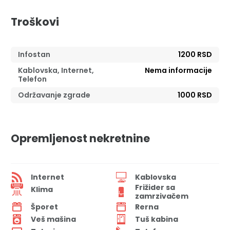
Troškovi
Infostan
1200 RSD
Kablovska, Internet,
Nema informacije
Telefon
Održavanje zgrade
1000 RSD
Opremljenost nekretnine
Internet
Kablovska
Frižider sa
Klima
zamrzivačem
Šporet
Rerna
Veš mašina
Tuš kabina