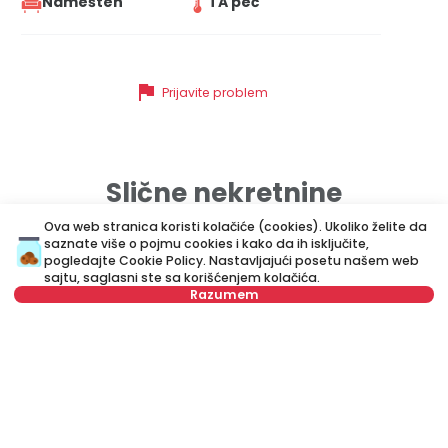
Namešten
TA peć
flag
Prijavite problem
Slične nekretnine
Ova web stranica koristi kolačiće (cookies). Ukoliko želite da
saznate više o pojmu cookies i kako da ih isključite,
ID 65787
ID 
pogledajte
Cookie Policy
. Nastavljajući posetu našem web
sajtu, saglasni ste sa korišćenjem kolačića.
Razumem
Nije u ponudi
300 €
3
Izdavanje
•
Stan
Iz