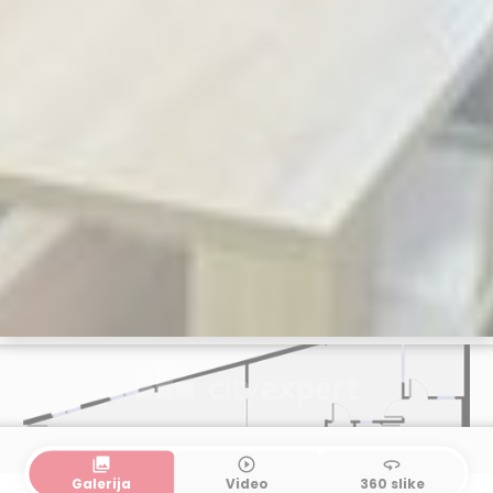
collections
play_circle_outline
360
Galerija
Video
360 slike