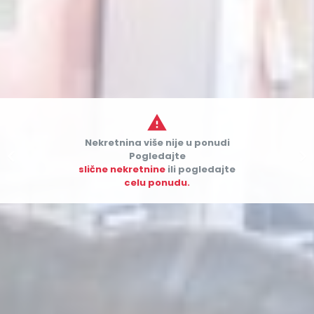

Nekretnina više nije u ponudi


Pogledajte
slične nekretnine
ili pogledajte
celu ponudu.