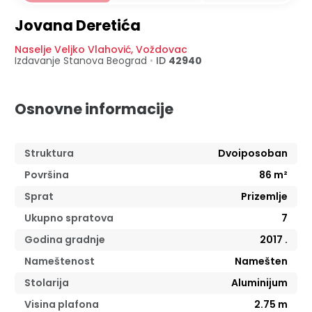
Jovana Deretića
Naselje Veljko Vlahović
,
Voždovac
Izdavanje Stanova
Beograd
•
ID
42940
Osnovne informacije
Struktura
Dvoiposoban
Površina
86
m²
Sprat
Prizemlje
Ukupno spratova
7
Godina gradnje
2017
.
Nameštenost
Namešten
Stolarija
Aluminijum
Visina plafona
2.75
m