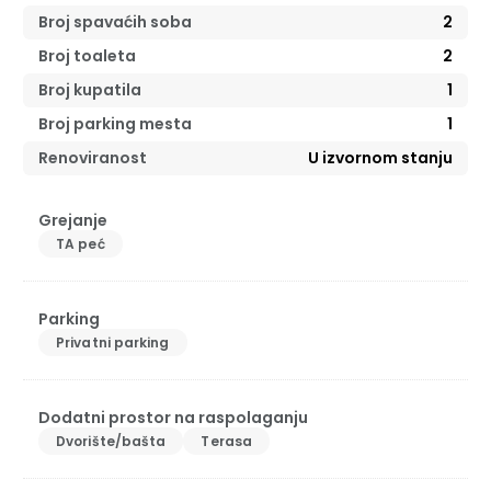
Broj spavaćih soba
2
Broj toaleta
2
Broj kupatila
1
Broj parking mesta
1
Renoviranost
U izvornom stanju
Grejanje
TA peć
Parking
Privatni parking
Dodatni prostor na raspolaganju
Dvorište/bašta
Terasa