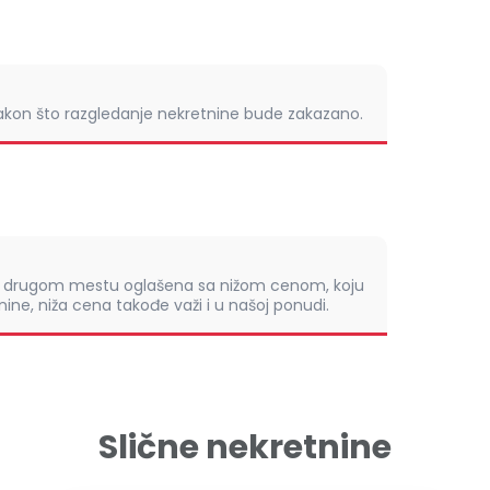
nakon što razgledanje nekretnine bude zakazano.
om drugom mestu oglašena sa nižom cenom, koju
ine, niža cena takođe važi i u našoj ponudi.
Slične nekretnine