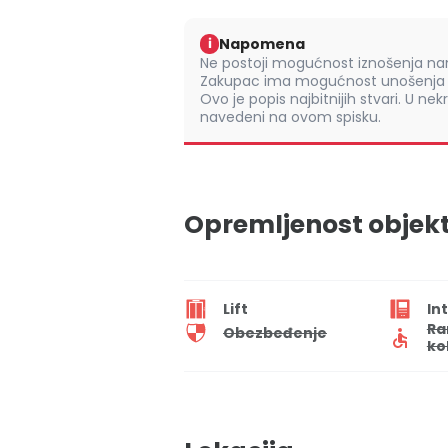
Napomena
i
Ne postoji mogućnost iznošenja nam
Zakupac ima mogućnost unošenja s
Ovo je popis najbitnijih stvari. U nek
navedeni na ovom spisku.
Opremljenost objek
Lift
In
Ra
Obezbeđenje
ko