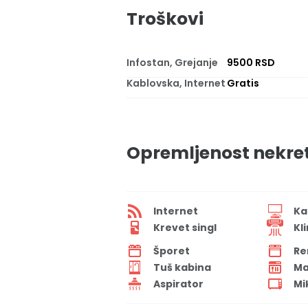
Troškovi
Infostan, Grejanje
9500 RSD
Kablovska, Internet
Gratis
Opremljenost nekre
Internet
Ka
Krevet singl
Kl
Šporet
Re
Tuš kabina
Ma
Aspirator
Mi