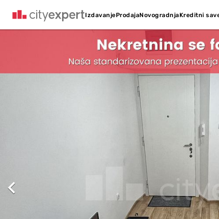
Kreditni sav
Izdavanje
Prodaja
Novogradnja
