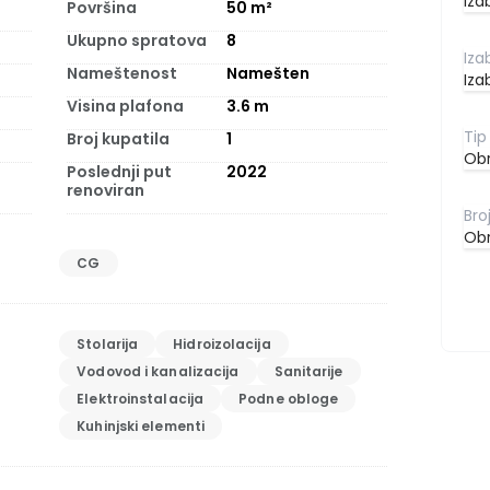
Iza
Površina
50
m²
Ukupno spratova
8
Nameštenost
Namešten
Iza
Visina plafona
3.6
m
Broj kupatila
1
Obr
Poslednji put
2022
renoviran
Obr
CG
Stolarija
Hidroizolacija
Vodovod i kanalizacija
Sanitarije
Elektroinstalacija
Podne obloge
Kuhinjski elementi