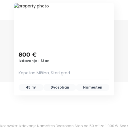
ID 53347
800 €
Izdavanje
•
Stan
Kapetan Mišina, Stari grad
45 m²
Dvosoban
Namešten
ar, Kosovska: Izdavanje Namešten Dvosoban Stan od 50 m² za 1.000 €. Sve