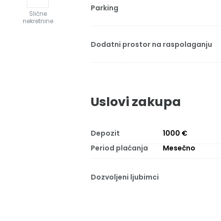
Parking
Slične
nekretnine
Dodatni prostor na raspolaganju
Uslovi zakupa
Depozit
1000 €
Period plaćanja
Mesečno
Dozvoljeni ljubimci