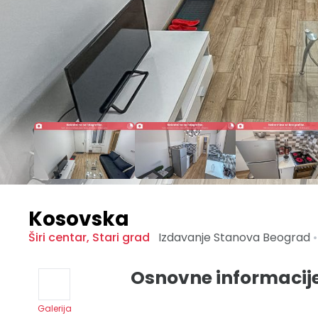
Kosovska
Širi centar
,
Stari grad
Izdavanje Stanova
Beograd
•
Osnovne informacij
Galerija