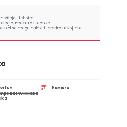
eštaja i tehnike.
vog nameštaja i tehnike.
retnini se mogu nalaziti i predmeti koji nisu
ta
terfon
Kamere
mpa za invalidska
lica