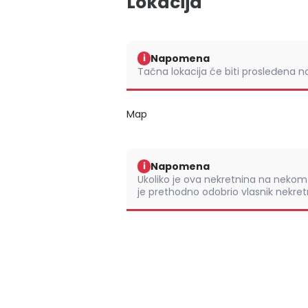
Lokacija
Napomena
i
Tačna lokacija će biti prosleđena 
Map
Napomena
i
Ukoliko je ova nekretnina na nek
je prethodno odobrio vlasnik nekretn