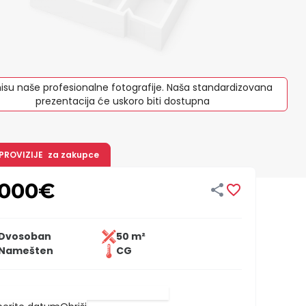
isu naše profesionalne fotografije. Naša standardizovana
prezentacija će uskoro biti dostupna
 PROVIZIJE
za zakupce
.000
€


Dvosoban
50 m²
Namešten
CG