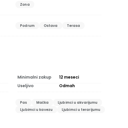
Zona
Podrum
Ostava
Terasa
Minimalni zakup
12
meseci
Useljivo
Odmah
Pas
Mačka
Ljubimci u akvarijumu
Ljubimci u kavezu
Ljubimci u terarijumu