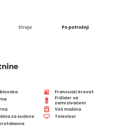
Struja
Po potrošnji
tnine
blovska
Francuski krevet
Frižider sa
ima
zamrzivačem
rna
Veš mašina
šina za sudove
Televizor
krotalasna