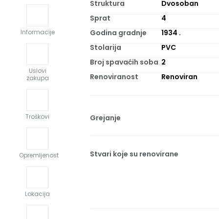
Struktura
Dvosoban
Sprat
4
Godina gradnje
1934
.
Informacije
Stolarija
PVC
Broj spavaćih soba
2
Uslovi
Renoviranost
Renoviran
zakupa
Troškovi
Grejanje
Stvari koje su renovirane
Opremljenost
Lokacija