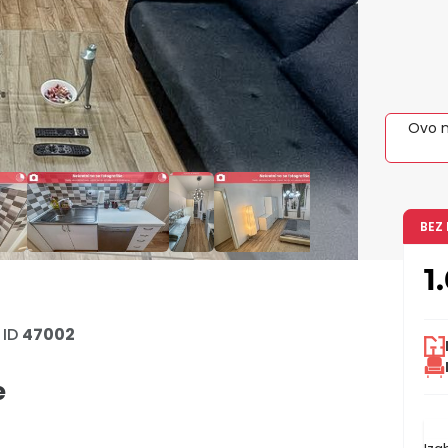
Ovo n
BEZ
1
ID
47002
e