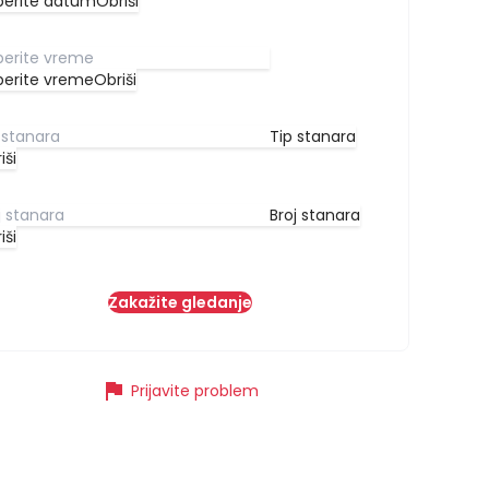
berite datum
Obriši
berite vreme
Obriši
Tip stanara
iši
Broj stanara
iši
Zakažite gledanje
flag
Prijavite problem