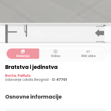
collections
play_circle_outline
360
Galerija
Video
360 slike
Bratstva i jedinstva
Borča
,
Palilula
Izdavanje Lokala
Beograd
•
ID
47701
Osnovne informacije