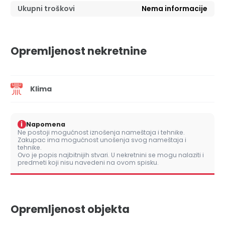
Ukupni troškovi
Nema informacije
Opremljenost nekretnine
Klima
i
Napomena
Ne postoji mogućnost iznošenja nameštaja i tehnike.
Zakupac ima mogućnost unošenja svog nameštaja i
tehnike.
Ovo je popis najbitnijih stvari. U nekretnini se mogu nalaziti i
predmeti koji nisu navedeni na ovom spisku.
Opremljenost objekta