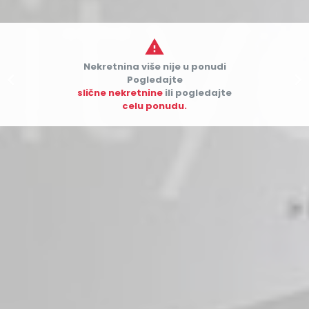

Nekretnina više nije u ponudi


Pogledajte
slične nekretnine
ili pogledajte
celu ponudu.