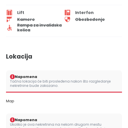
Lift
Interfon
Kamere
Obezbeđenje
Rampa za invalidska
kolica
Lokacija
i
Napomena
Tačna lokacija će biti prosleđena nakon što razgledanje
nekretnine bude zakazano.
Map
i
Napomena
Ukoliko je ova nekretnina na nekom drugom mestu