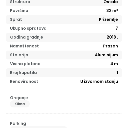
Struktura
Ostalo
Površina
32
m²
Sprat
Prizemlje
Ukupno spratova
7
Godina gradnje
2018
.
Nameštenost
Prazan
Stolarija
Aluminijum
Visina plafona
4
m
Broj kupatila
1
Renoviranost
U izvornom stanju
Grejanje
Klima
Parking