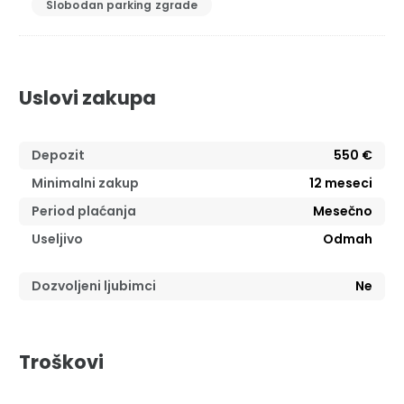
Slobodan parking zgrade
Uslovi zakupa
Depozit
550 €
Minimalni zakup
12
meseci
Period plaćanja
Mesečno
Useljivo
Odmah
Dozvoljeni ljubimci
Ne
Troškovi