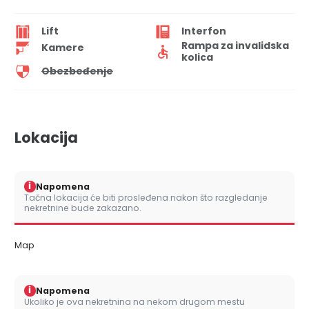
Lift
Interfon
Rampa za invalidska
Kamere
kolica
Obezbeđenje
Lokacija
i
Napomena
Tačna lokacija će biti prosleđena nakon što razgledanje
nekretnine bude zakazano.
Map
i
Napomena
Ukoliko je ova nekretnina na nekom drugom mestu