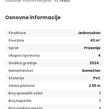
Izdavanje Stanova
Beograd
•
ID
79302
Osnovne informacije
Struktura
Jednosoban
Površina
43
m²
Sprat
Prizemlje
Ukupno spratova
4
Godina gradnje
2024
.
Nameštenost
Namešten
Stolarija
PVC
Visina plafona
2.65
m
Broj spavaćih soba
1
Broj kupatila
1
Broj parking mesta
1