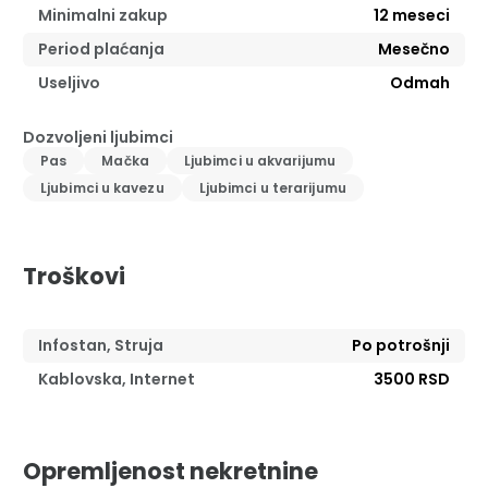
Minimalni zakup
12
meseci
Period plaćanja
Mesečno
Useljivo
Odmah
Dozvoljeni ljubimci
Pas
Mačka
Ljubimci u akvarijumu
Ljubimci u kavezu
Ljubimci u terarijumu
Troškovi
Infostan, Struja
Po potrošnji
Kablovska, Internet
3500 RSD
Opremljenost nekretnine