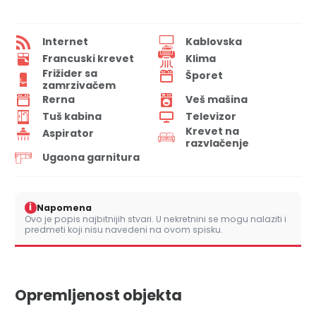
Internet
Kablovska
Francuski krevet
Klima
Frižider sa
Šporet
zamrzivačem
Rerna
Veš mašina
Tuš kabina
Televizor
Krevet na
Aspirator
razvlačenje
Ugaona garnitura
i
Napomena
Ovo je popis najbitnijih stvari. U nekretnini se mogu nalaziti i
predmeti koji nisu navedeni na ovom spisku.
Opremljenost objekta