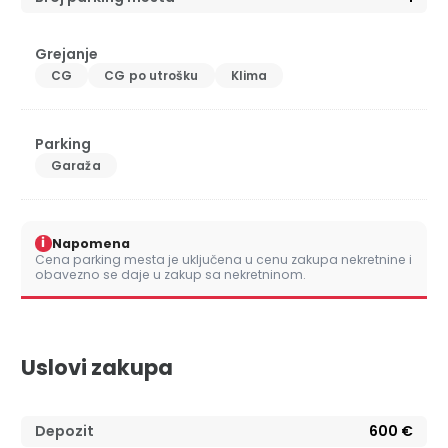
Grejanje
CG
CG po utrošku
Klima
Parking
Garaža
i
Napomena
Cena parking mesta je uključena u cenu zakupa nekretnine i
obavezno se daje u zakup sa nekretninom.
Uslovi zakupa
Depozit
600 €