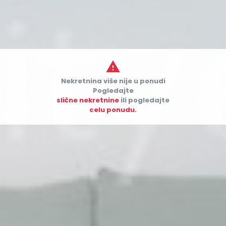

Nekretnina više nije u ponudi


Pogledajte
slične nekretnine
ili pogledajte
celu ponudu.