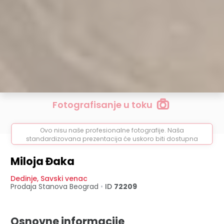
Fotografisanje u toku
Ovo nisu naše profesionalne fotografije. Naša
standardizovana prezentacija će uskoro biti dostupna
Miloja Đaka
Dedinje
,
Savski venac
Prodaja Stanova
Beograd
•
ID
72209
Osnovne informacije