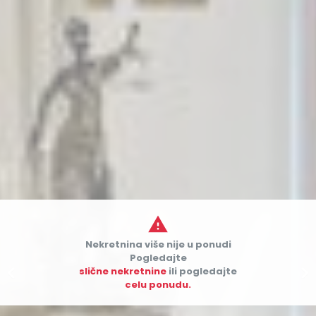

Nekretnina više nije u ponudi
Pogledajte


slične nekretnine
ili pogledajte
celu ponudu.