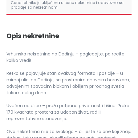
Cena tehnike je uključena u cenu nekretnine i obavezno se
prodaje sa nekretninom
Opis nekretnine
Vrhunska nekretnina na Dedinju – pogledajte, pa recite
koliko vredi!
Retko se pojavljuje stan ovakvog formata i pozicije – u
mirnoj ulici na Dedinju, sa prostranim dnevnim boravkom,
odvojenim spavaćim blokom i obiljem prirodnog svetla
tokom celog dana.
Uvučen od ulice – pruža potpunu privatnost i tišinu. Preko
170 kvadrata prostora za udoban život, rad ili
reprezentativno stanovanje.
Ova nekretnina nije za svakoga – ali jeste za one koji znaju