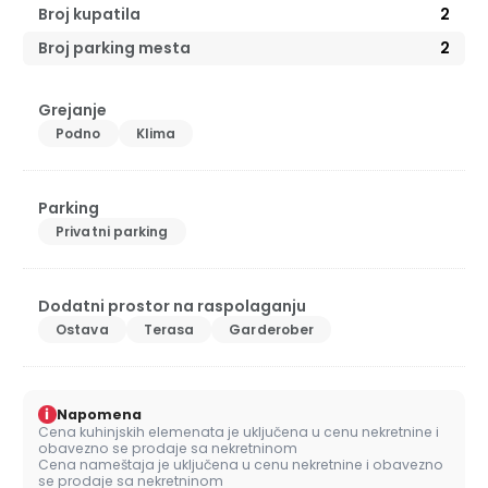
Broj kupatila
2
Broj parking mesta
2
Grejanje
Podno
Klima
Parking
Privatni parking
Dodatni prostor na raspolaganju
Ostava
Terasa
Garderober
i
Napomena
Cena kuhinjskih elemenata je uključena u cenu nekretnine i
obavezno se prodaje sa nekretninom
Cena nameštaja je uključena u cenu nekretnine i obavezno
se prodaje sa nekretninom