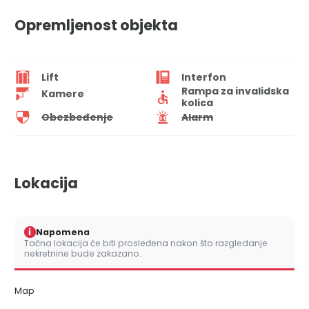
Opremljenost objekta
Lift
Interfon
Rampa za invalidska
Kamere
kolica
Obezbeđenje
Alarm
Lokacija
i
Napomena
Tačna lokacija će biti prosleđena nakon što razgledanje
nekretnine bude zakazano.
Map