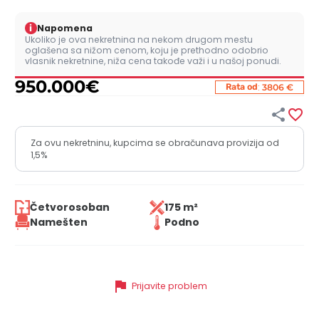
i
Napomena
Ukoliko je ova nekretnina na nekom drugom mestu
oglašena sa nižom cenom, koju je prethodno odobrio
vlasnik nekretnine, niža cena takođe važi i u našoj ponudi.
950.000
€
:
Rata od
3806 €


Za ovu nekretninu, kupcima se obračunava provizija od
1,5%
Četvorosoban
175 m²
Namešten
Podno
flag
Prijavite problem