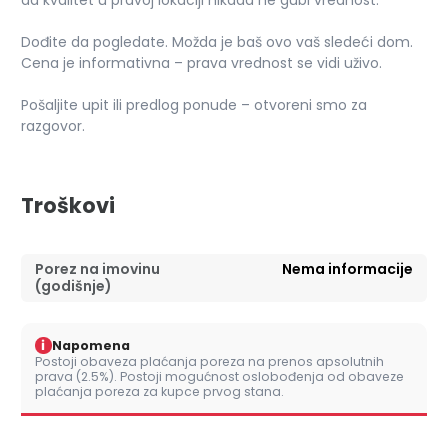
da kvalitet u pravoj lokaciji nikada ne gubi vrednost.
Dođite da pogledate. Možda je baš ovo vaš sledeći dom.
Cena je informativna – prava vrednost se vidi uživo.
Pošaljite upit ili predlog ponude – otvoreni smo za
razgovor.
Troškovi
Porez na imovinu
Nema informacije
(godišnje)
i
Napomena
Postoji obaveza plaćanja poreza na prenos apsolutnih
prava (2.5%). Postoji mogućnost oslobođenja od obaveze
plaćanja poreza za kupce prvog stana.