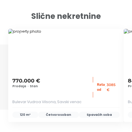
Slične nekretnine
ID 52828
ID
770.000 €
8
Rata
3085
Prodaja
•
Stan
Pr
:
od
€
Bulevar Vudroa Vilsona, Savski venac
Bu
120 m²
Četvorosoban
Spavaćih soba