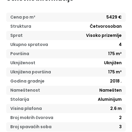
Cena po m²
5429
€
Struktura
Četvorosoban
Sprat
Visoko prizemlje
Ukupno spratova
4
Površina
175
m²
Uknjiženost
Uknjižen
Uknjižena površina
175
m²
Godina gradnje
2018
.
Nameštenost
Namešten
Stolarija
Aluminijum
Visina plafona
2.6
m
Broj mokrih čvorova
2
Broj spavaćih soba
3