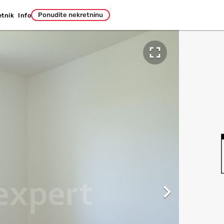
Ponudite nekretninu
etnik
Info

