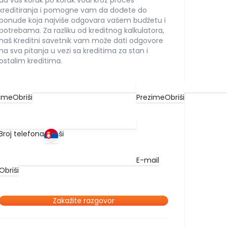
da vas korak po korak vodi kroz proces
kreditiranja i pomogne vam da dođete do
ponude koja najviše odgovara vašem budžetu i
potrebama. Za razliku od kreditnog kalkulatora,
naš Kreditni savetnik vam može dati odgovore
na sva pitanja u vezi sa kreditima za stan i
ostalim kreditima.
Ime
Obriši
Prezime
Obriši
Broj telefona
Obriši
E-mail
Obriši
Zakažite razgovor