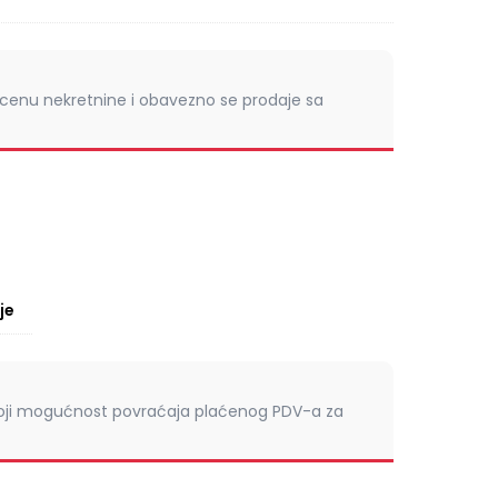
cenu nekretnine i obavezno se prodaje sa
je
toji mogućnost povraćaja plaćenog PDV-a za