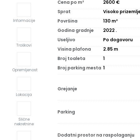
Cena po m²
2600
€
Sprat
Visoko prizemlj
Površina
130
m²
Informacije
Godina gradnje
2022
.
Useljivo
Po dogovoru
Troškovi
Visina plafona
2.85
m
Broj toaleta
1
Broj parking mesta
1
Opremljenost
Grejanje
Lokacija
Parking
Slične
nekretnine
Dodatni prostor na raspolaganju