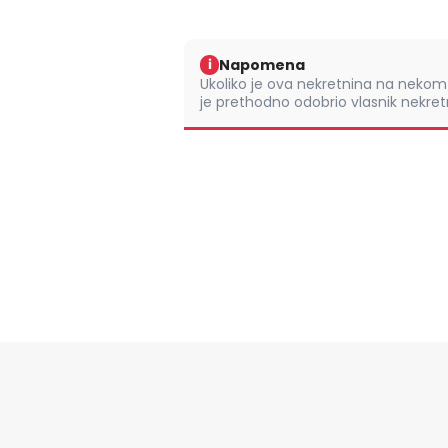
Napomena
i
Ukoliko je ova nekretnina na nek
je prethodno odobrio vlasnik nekretn