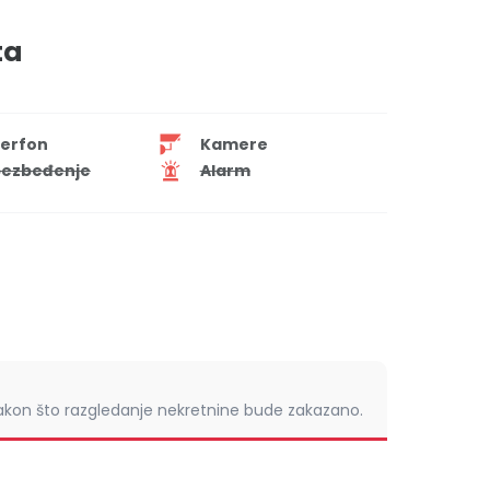
ta
terfon
Kamere
ezbeđenje
Alarm
nakon što razgledanje nekretnine bude zakazano.