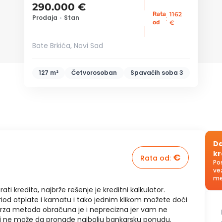
290.000 €
Rata
1162
Prodaja
•
Stan
:
od
€
Bate Brkića, Novi Sad
127 m²
Četvorosoban
Spavaćih soba
3
Da
kr
€
Rata od
:
Po
ve
me
rati kredita, najbrže rešenje je kreditni kalkulator.
riod otplate i kamatu i tako jednim klikom možete doći
brza metoda obračuna je i neprecizna jer vam ne
u i ne može da pronađe najbolju bankarsku ponudu.