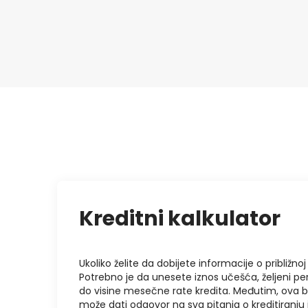
Kreditni kalkulator
Ukoliko želite da dobijete informacije o približnoj 
Potrebno je da unesete iznos učešća, željeni pe
do visine mesečne rate kredita. Međutim, ova 
može dati odgovor na sva pitanja o kreditiranj