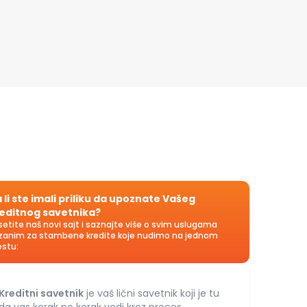
 li ste imali priliku da upoznate Vašeg
editnog savetnika?
setite naš novi sajt i saznajte više o svim uslugama
zanim za stambene kredite koje nudimo na jednom
stu:
Kreditni savetnik
je vaš lični savetnik koji je tu