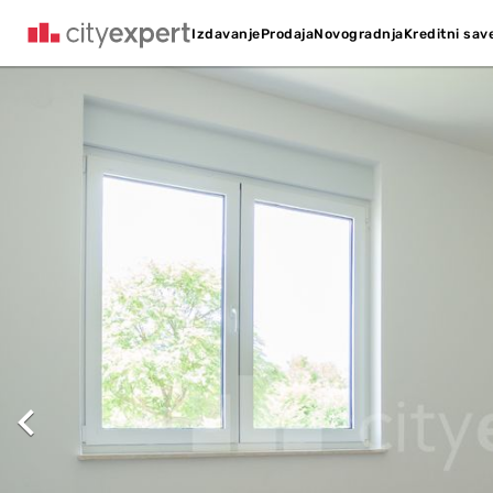
Kreditni sav
Izdavanje
Prodaja
Novogradnja
