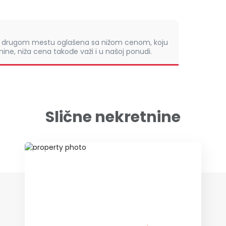
om drugom mestu oglašena sa nižom cenom, koju
ine, niža cena takođe važi i u našoj ponudi.
Slične nekretnine
ID 54305