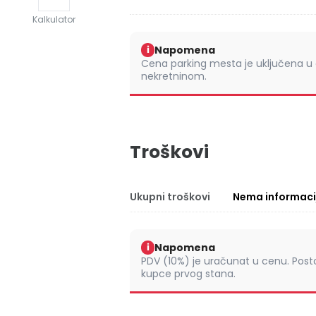
Kalkulator
Napomena
i
Cena parking mesta je uključena u 
nekretninom.
Troškovi
Ukupni troškovi
Nema informaci
Napomena
i
PDV (10%) je uračunat u cenu. Pos
kupce prvog stana.