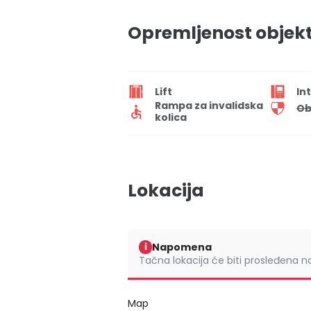
Opremljenost objek
Lift
In
Rampa za invalidska
Ob
kolica
Lokacija
Napomena
i
Tačna lokacija će biti prosleđena 
Map