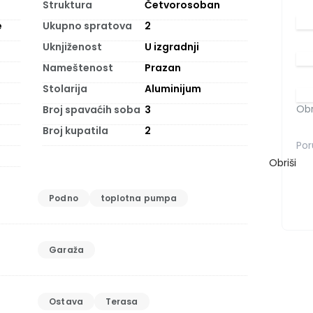
Struktura
Četvorosoban
e
Ukupno spratova
2
Uknjiženost
U izgradnji
Nameštenost
Prazan
Stolarija
Aluminijum
Obr
Broj spavaćih soba
3
Broj kupatila
2
Obriši
Podno
toplotna pumpa
Garaža
Ostava
Terasa