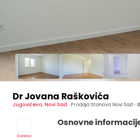
Dr Jovana Raškovića
Jugovićevo
,
Novi Sad
Prodaja Stanova
Novi Sad
•
I
Osnovne informacij
Galerija