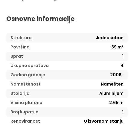
Osnovne informacije
Struktura
Jednosoban
Površina
39
m²
Sprat
1
Ukupno spratova
4
Godina gradnje
2006
.
Nameštenost
Namešten
Stolarija
Aluminijum
Visina plafona
2.65
m
Broj kupatila
1
Renoviranost
U izvornom stanju