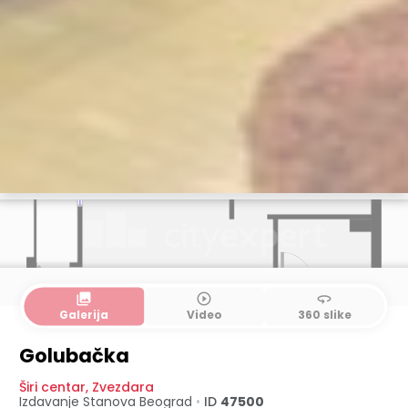
collections
play_circle_outline
360
Galerija
Video
360 slike
Golubačka
Širi centar
,
Zvezdara
Izdavanje Stanova
Beograd
•
ID
47500