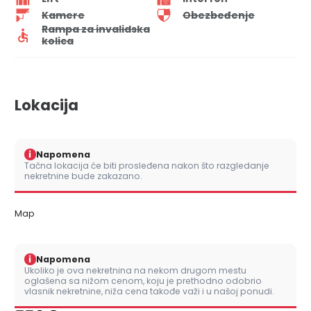
Kamere
Obezbeđenje
Rampa za invalidska
kolica
Lokacija
i
Napomena
Tačna lokacija će biti prosleđena nakon što razgledanje
nekretnine bude zakazano.
Map
i
Napomena
Ukoliko je ova nekretnina na nekom drugom mestu
oglašena sa nižom cenom, koju je prethodno odobrio
vlasnik nekretnine, niža cena takođe važi i u našoj ponudi.