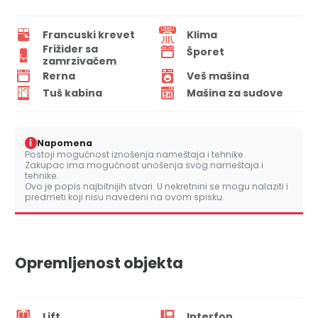
Francuski krevet
Klima
Frižider sa
Šporet
zamrzivačem
Rerna
Veš mašina
Tuš kabina
Mašina za sudove
i
Napomena
Postoji mogućnost iznošenja nameštaja i tehnike.
Zakupac ima mogućnost unošenja svog nameštaja i
tehnike.
Ovo je popis najbitnijih stvari. U nekretnini se mogu nalaziti i
predmeti koji nisu navedeni na ovom spisku.
Opremljenost objekta
Lift
Interfon