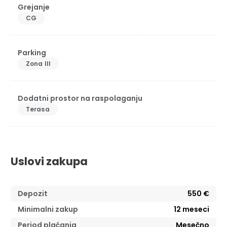
Grejanje
CG
Parking
Zona III
Dodatni prostor na raspolaganju
Terasa
Uslovi zakupa
Depozit
550 €
Minimalni zakup
12
meseci
Period plaćanja
Mesečno