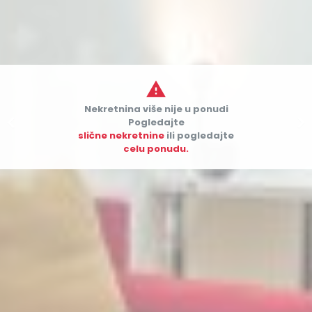

Nekretnina više nije u ponudi


Pogledajte
slične nekretnine
ili pogledajte
celu ponudu.