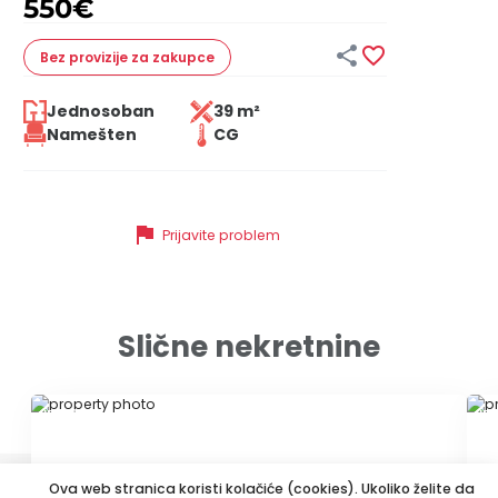
550
€


Bez provizije
za zakupce
Jednosoban
39 m²
Namešten
CG
flag
Prijavite problem
Slične nekretnine
ID 12808
ID 
Ova web stranica koristi kolačiće (cookies). Ukoliko želite da