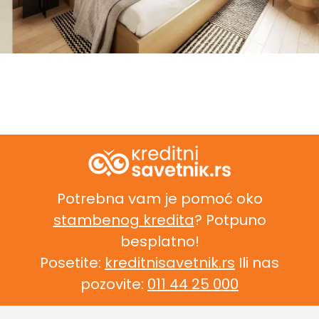
Potrebna vam je pomoć oko
stambenog kredita
? Potpuno
besplatno!
Posetite:
kreditnisavetnik.rs
Ili nas
pozovite:
011 44 25 000