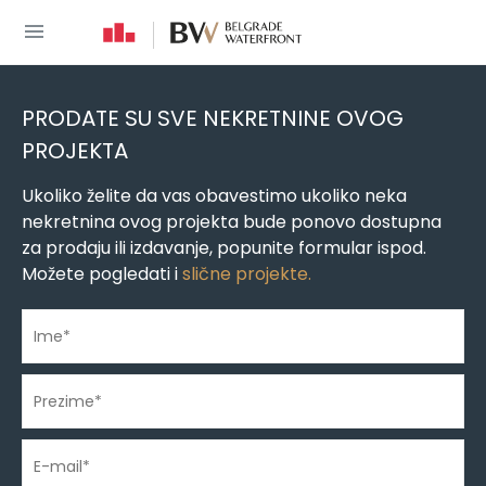
You are here
Novogradnja
»
Novogradnja Beograd
»
Novogradnja Beograd na vodi
»
PRODATE SU SVE NEKRETNINE OVOG
PROJEKTA
Ukoliko želite da vas obavestimo ukoliko neka
nekretnina ovog projekta bude ponovo dostupna
za prodaju ili izdavanje, popunite formular ispod.
Možete pogledati i
slične projekte.
Ime
*
Prezime
*
E-mail
*