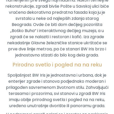
namenjenih pre svega najmlađima. Nakon temeljne
rekonstrukcije, zgradi bivše Pošte u Savskoj ulici biće
vraćena dekorativna predratna fasada koja ju je
svrstala u neke od najlepših zdanja starog
Beograda. Ovde će biti dom dečijeg pozorišta
„Boško Buha“ i interaktivnog dečijeg muzeja, a u
zgradi će se nalaziti i restoran i kafić. Iza zgrade
nekadašnje Glavne železničke stanice ukrštaće se
prve dve linije metroa, pa će stanari BW Iris brzo i
jednostavno stizati do bilo kog dela grada.
Prirodno svetlo i pogled na na reku
Spoljašnjost BW Iris je jednostavna i urbana, dok je
enterijer zgrade i stanova podjednako moderan i
prilagođen savremenom životnom stilu. Zahvaljujući
terasama i prozorima, svi stanovi u zgradi BW Iris
imaju obilje prirodnog svetla i pogled na na reku,
uređeno unutrašnje dvorište ili panoramu grada.