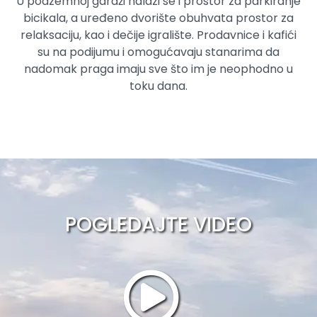
U podzemnoj garaži nalazi se i prostor za parkiranje
bicikala, a uređeno dvorište obuhvata prostor za
relaksaciju, kao i dečije igralište. Prodavnice i kafići
su na podijumu i omogućavaju stanarima da
nadomak praga imaju sve što im je neophodno u
toku dana.
POGLEDAJTE VIDEO