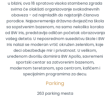
u blizini, ova 18 spratova visoka stambena zgrada
svima će olakšati organizovanje svakodnevnih
obaveza – od najmlađih do najstarijih članova
porodice. Najsavremenija državna dvojezična škola
sa sopstvenim bazenom, na samo nekoliko koraka
od BW Iris, predstavlja odličan početak obrazovanja
vašeg deteta. U neposrednom susedstvu škole i BW
Iris nalazi se moderan vrtić okružen zelenilom, koje
deci obezbeđuje mir i privatnost. U velikom,
uređenom dvorišu dominira BW Apollo, savremeni
sportski centar sa zatvorenim bazenom,
modernom teretanom, spa centrom, kafićem i
specijalnim programima za decu.
Parking
263 parking mesta