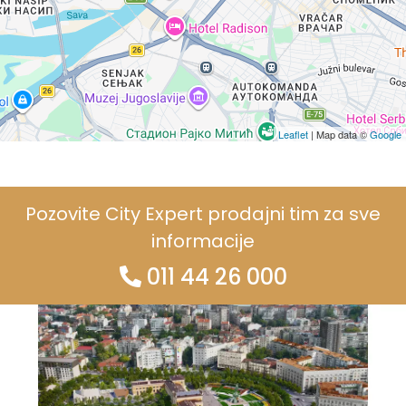
Leaflet
| Map data ©
Google
Pozovite City Expert prodajni tim za sve
informacije
011 44 26 000