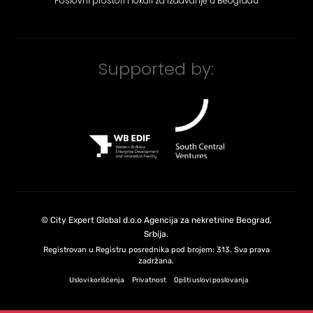
Poslovni prostori i lokali za izdavanje u Beogradu
Supported by:
©
City Expert Global d.o.o
Agencija za nekretnine Beograd,
Srbija
.
Registrovan u Registru posrednika pod brojem: 313. Sva prava
zadržana.
Uslovi korišćenja
Privatnost
Opšti uslovi poslovanja