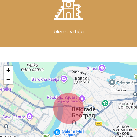
blizina vrtića
+
−