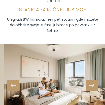
svetlosti.
STANICA ZA KUĆNE LJUBIMCE
U zgradi BW Iris nalazi se i pet station, gde možete
da očistite svoje kućne ljubimce po povratku iz
šetnje.