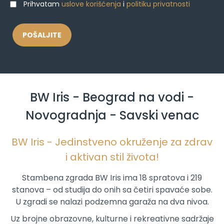
Prihvatam
uslove korišćenja
i
politiku privatnosti
BW Iris - Beograd na vodi -
Novogradnja - Savski venac
BW Iris - Jedinstveno okruženje za zdrav
i aktivan stil života!
Stambena zgrada BW Iris ima 18 spratova i 219
stanova – od studija do onih sa četiri spavaće sobe.
U zgradi se nalazi podzemna garaža na dva nivoa.
Uz brojne obrazovne, kulturne i rekreativne sadržaje