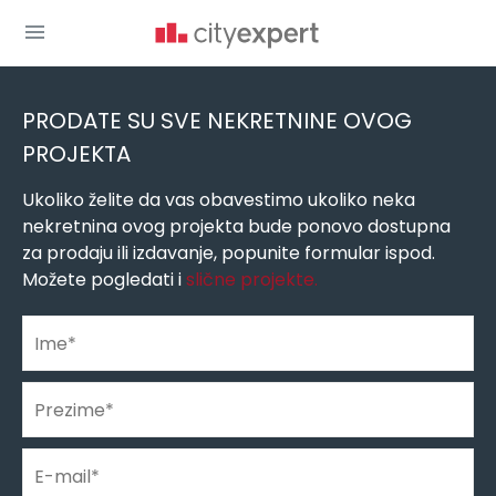
You are here
Novogradnja
»
Novogradnja Beograd
»
Novogradnja Voždovac
»
PRODATE SU SVE NEKRETNINE OVOG
PROJEKTA
Ukoliko želite da vas obavestimo ukoliko neka
nekretnina ovog projekta bude ponovo dostupna
za prodaju ili izdavanje, popunite formular ispod.
Možete pogledati i
slične projekte.
Ime
*
Prezime
*
E-mail
*