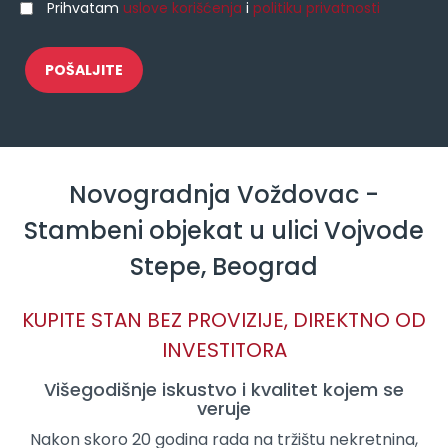
Prihvatam
uslove korišćenja
i
politiku privatnosti
Novogradnja Voždovac -
Stambeni objekat u ulici Vojvode
Stepe, Beograd
KUPITE STAN BEZ PROVIZIJE, DIREKTNO OD
INVESTITORA
Višegodišnje iskustvo i kvalitet kojem se
veruje
Nakon skoro 20 godina rada na tržištu nekretnina,