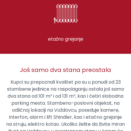
etažno grejanje
Još samo dva stana preostala
Kupci su prepoznali kvalitet pa su u ponudi od 23
stambene jedinice na raspolaganju ostala još samo
dva stana od 101
m²
i od 131
m²
, kao i četiri slobodna
parking mesta. Stambeno-poslovni objekat, na
odličnoj lokaciji na Voždovcu, poseduje kamere,
interfon, alarm i lift Shindler, kao i etačno grejanje
na struju, elektro kotao. Ukoliko želite da živite miran