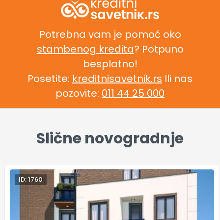
Potrebna vam je pomoć oko
stambenog kredita
? Potpuno
besplatno!
Posetite:
kreditnisavetnik.rs
Ili nas
pozovite:
011 44 25 000
Slične novogradnje
ID: 1760