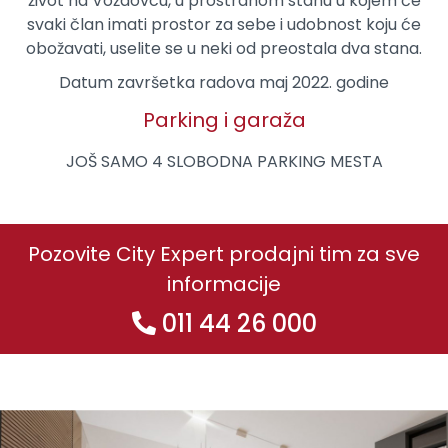
život na Voždovcu, u prostranom stanu u kojem će
svaki član imati prostor za sebe i udobnost koju će
obožavati, uselite se u neki od preostala dva stana.
Datum završetka radova maj 2022. godine
Parking i garaža
JOŠ SAMO 4 SLOBODNA PARKING MESTA
Pozovite City Expert prodajni tim za sve
informacije
011 44 26 000