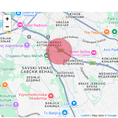
+
−
Leaflet
| Map data ©
Google