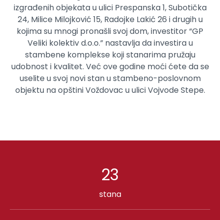
izgrađenih objekata u ulici Prespanska 1, Subotička
24, Milice Milojković 15, Radojke Lakić 26 i drugih u
kojima su mnogi pronašli svoj dom, investitor “GP
Veliki kolektiv d.o.o.” nastavlja da investira u
stambene komplekse koji stanarima pružaju
udobnost i kvalitet. Već ove godine moći ćete da se
uselite u svoj novi stan u stambeno-poslovnom
objektu na opštini Voždovac u ulici Vojvode Stepe.
23
stana