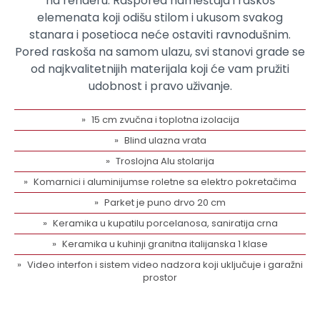
na renderu. Raspored nameštaja i raskoš
elemenata koji odišu stilom i ukusom svakog
stanara i posetioca neće ostaviti ravnodušnim.
Pored raskoša na samom ulazu, svi stanovi grade se
od najkvalitetnijih materijala koji će vam pružiti
udobnost i pravo uživanje.
15 cm zvučna i toplotna izolacija
Blind ulazna vrata
Troslojna Alu stolarija
Komarnici i aluminijumse roletne sa elektro pokretačima
Parket je puno drvo 20 cm
Keramika u kupatilu porcelanosa, saniratija crna
Keramika u kuhinji granitna italijanska 1 klase
Video interfon i sistem video nadzora koji uključuje i garažni
prostor