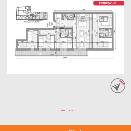
‌
1
2