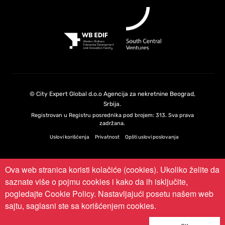
©
City Expert Global d.o.o
Agencija za nekretnine Beograd,
Srbija
.
Registrovan u Registru posrednika pod brojem: 313. Sva prava
zadržana.
Uslovi korišćenja
Privatnost
Opšti uslovi poslovanja
Ova web stranica koristi kolačiće (cookies). Ukoliko želite da
saznate više o pojmu cookies i kako da ih isključite,
pogledajte
Cookie Policy
. Nastavljajući posetu našem web
sajtu, saglasni ste sa korišćenjem cookies.