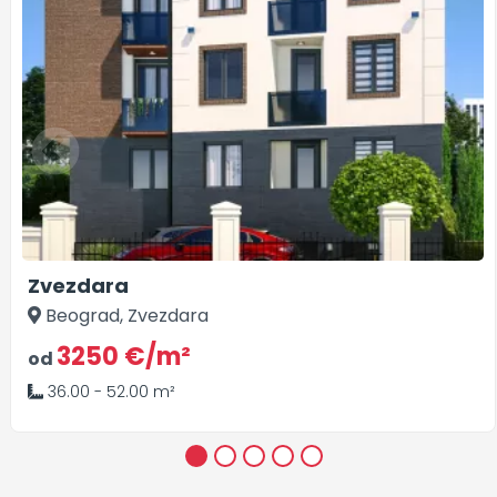
Zvezdara
Beograd, Zvezdara
3250 €/m²
od
36.00 - 52.00 m²
1
2
3
4
5