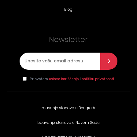
Blog
Newsletter
E-mail
*
Slažem se sa politikom privatnosti
*
da
Prihvatam
uslove korišćenja
i
politiku privatnosti
Izdavanje stanova u Beogradu
Izdavanje stanova u Novom Sadu