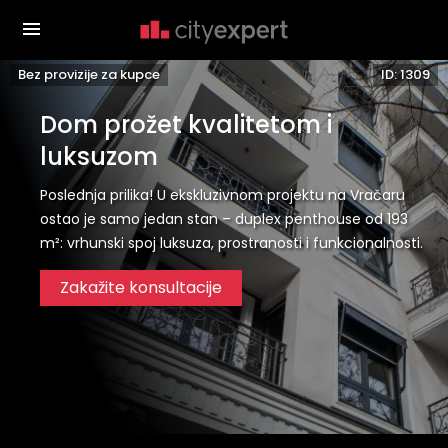
Bez provizije za kupce
ID: 1309
Dom prožet kvalitetom i
luksuzom
Poslednja prilika! U ekskluzivnom projektu na Vračaru
ostao je samo jedan stan – duplex penthouse od 193
m²: vrhunski spoj luksuza, prostranosti i funkcionalnosti.
Zakažite konsultacije