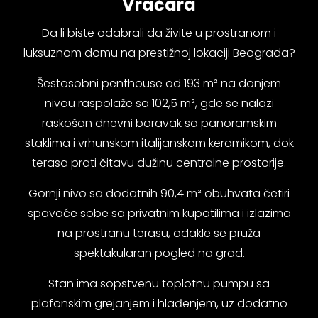
Vračara
Da li biste odabrali da živite u prostranom i
luksuznom domu na prestižnoj lokaciji Beograda?
Šestosobni penthouse od 193 m² na donjem
nivou raspolaže sa 102,5 m², gde se nalazi
raskošan dnevni boravak sa panoramskim
staklima i vrhunskom italijanskom keramikom, dok
terasa prati čitavu dužinu centralne prostorije.
Gornji nivo sa dodatnih 90,4 m² obuhvata četiri
spavaće sobe sa privatnim kupatilima i izlazima
na prostranu terasu, odakle se pruža
spektakularan pogled na grad.
Stan ima sopstvenu toplotnu pumpu sa
plafonskim grejanjem i hlađenjem, uz dodatno