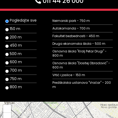
011 44 26 000
Pogledajte sve
Neimarski park - 750 m
150 m
Autokomanda - 700 m
Fakultet bezbednosti - 450 m
200 m
Druga ekonomska škola - 500 m
450 m
Osnovna škola "Kralj Petar Drugi" -
500 m
800 m
600 m
Osnovna škola "Dositej Obradović" -
600 m
700 m
Vrtić i jaslice - 150 m
750 m
Predškolska ustanova "Vračar" - 200
800 m
m
+
−