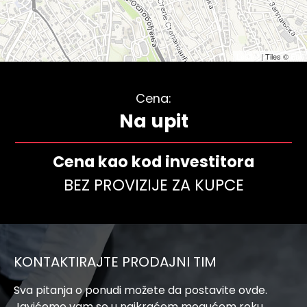
Leaflet
| Tiles ©
Esri
Cena:
Na upit
Cena kao kod investitora
BEZ PROVIZIJE ZA KUPCE
KONTAKTIRAJTE PRODAJNI TIM
Sva pitanja o ponudi možete da postavite ovde.
Javićemo vam se u najkraćem mogućem roku.