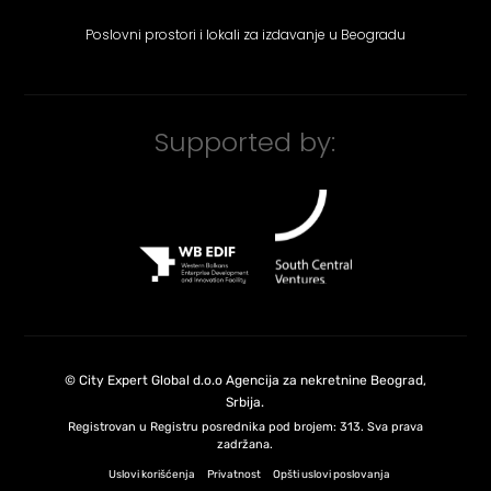
Poslovni prostori i lokali za izdavanje u Beogradu
Supported by:
©
City Expert Global d.o.o
Agencija za nekretnine Beograd,
Srbija
.
Registrovan u Registru posrednika pod brojem: 313. Sva prava
zadržana.
Uslovi korišćenja
Privatnost
Opšti uslovi poslovanja