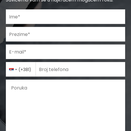
Ime
*
Prezime
*
E-mail
*
Telefon
Country
*
Broj telefona
(+381)
Code
Poruka