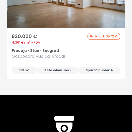
830.000 €
Rata od: 3572 €
4.301 €/m²
Prodaja
•
Stan
•
Beograd
Gospodara Vučića, Vračar
193 m²
Petosoban i veći
Spavaćih soba: 4