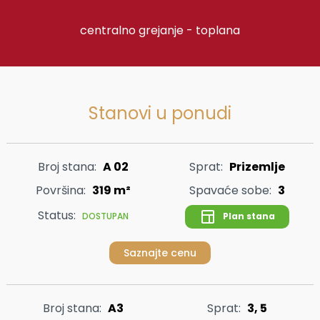
centralno grejanje - toplana
Stanovi u ponudi
Broj stana:
A 02
Sprat:
Prizemlje
Površina:
319 m²
Spavaće sobe:
3
Status:
Plan stana
DOSTUPAN
Saznajte cenu
Broj stana:
A3
Sprat:
3, 5