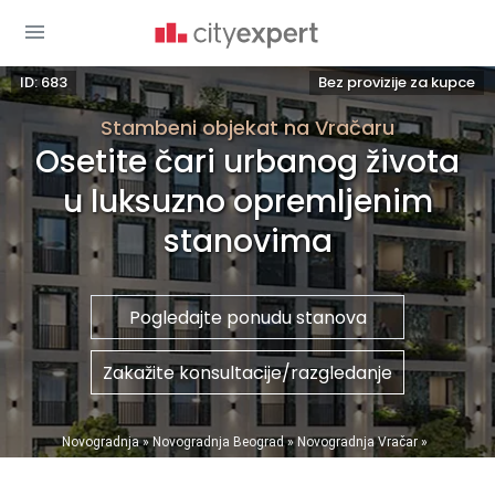
ID: 683
Bez provizije za kupce
Stambeni objekat na Vračaru
Osetite čari urbanog života
u luksuzno opremljenim
stanovima
Pogledajte ponudu stanova
Zakažite konsultacije/razgledanje
You are here
Novogradnja
»
Novogradnja Beograd
»
Novogradnja Vračar
»