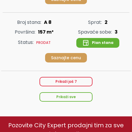
Broj stana:
A 8
Sprat:
2
Površina:
157 m²
Spavaće sobe:
3
Status:
Plan stana
PRODAT
Saznajte cenu
Prikaži još
7
Prikaži sve
Pozovite City Expert prodajni tim za sve