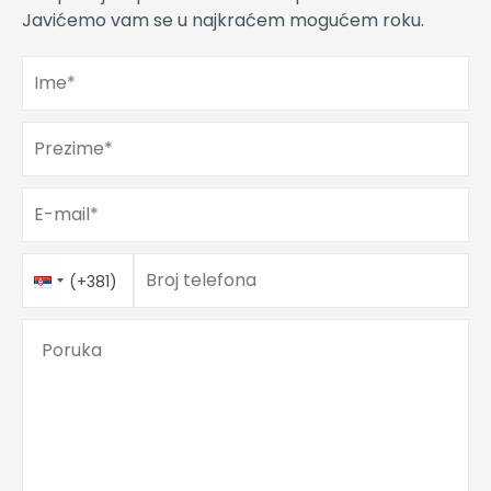
Javićemo vam se u najkraćem mogućem roku.
Ime
*
Prezime
*
E-mail
*
Telefon
Country
*
Broj telefona
(+381)
Code
Poruka