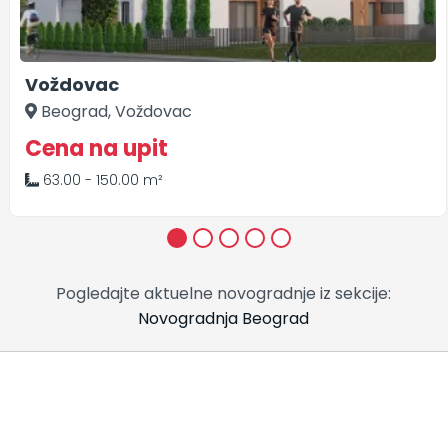
Voždovac
Beograd, Voždovac
Cena na upit
63.00 - 150.00 m²
1
2
3
4
5
Pogledajte aktuelne novogradnje iz sekcije:
Novogradnja Beograd