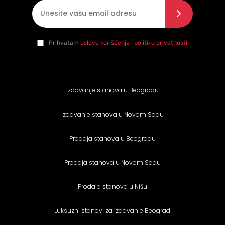
E-mail
*
Slažem se sa politikom privatnosti
*
da
Prihvatam
uslove korišćenja
i
politiku privatnosti
Izdavanje stanova u Beogradu
Izdavanje stanova u Novom Sadu
Prodaja stanova u Beogradu
Prodaja stanova u Novom Sadu
Prodaja stanova u Nišu
Luksuzni stanovi za izdavanje Beograd