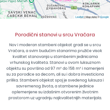
Leaflet
| Map data ©
Google
Porodični stanovi u srcu Vračara
Nov i moderan stambeni objekat gradi se u srcu
Vračara, a svim budućim stanarima pružiće visok
kvalitet stanovanja u stambenim jedinicama
vrhunskog kvaliteta. Stanovi u ovom luksuznom
objektu su površina od 97
m²
do 158
m²
i namenjeni
su za porodice sa decom, ali su i dobra investiciona
prilika. Stambeni objekat spoj je svedenog luksuza i
savremenog života, a stambene jedinice
oplemenjene su izdašnim otvorenim životnim
prostorom uz ugradnju najkvalitetnijih materijala.