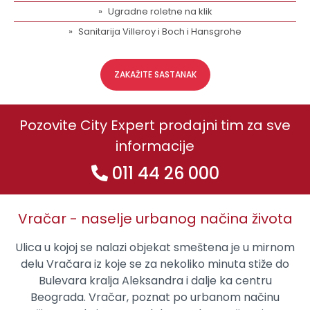
Ugradne roletne na klik
Sanitarija Villeroy i Boch i Hansgrohe
ZAKAŽITE SASTANAK
Pozovite City Expert prodajni tim za sve
informacije
011 44 26 000
Vračar - naselje urbanog načina života
Ulica u kojoj se nalazi objekat smeštena je u mirnom
delu Vračara iz koje se za nekoliko minuta stiže do
Bulevara kralja Aleksandra i dalje ka centru
Beograda. Vračar, poznat po urbanom načinu