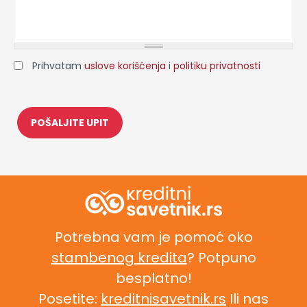
Prihvatam
uslove korišćenja
i
politiku privatnosti
Potrebna vam je pomoć oko
stambenog kredita
? Potpuno
besplatno!
Posetite:
kreditnisavetnik.rs
Ili nas