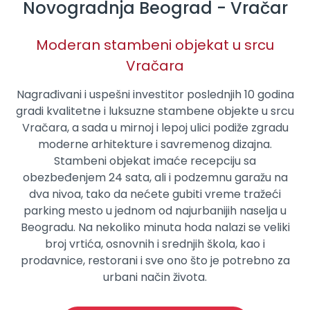
Novogradnja Beograd - Vračar
Moderan stambeni objekat u srcu
Vračara
Nagrađivani i uspešni investitor poslednjih 10 godina
gradi kvalitetne i luksuzne stambene objekte u srcu
Vračara, a sada u mirnoj i lepoj ulici podiže zgradu
moderne arhitekture i savremenog dizajna.
Stambeni objekat imaće recepciju sa
obezbeđenjem 24 sata, ali i podzemnu garažu na
dva nivoa, tako da nećete gubiti vreme tražeći
parking mesto u jednom od najurbanijih naselja u
Beogradu. Na nekoliko minuta hoda nalazi se veliki
broj vrtića, osnovnih i srednjih škola, kao i
prodavnice, restorani i sve ono što je potrebno za
urbani način života.