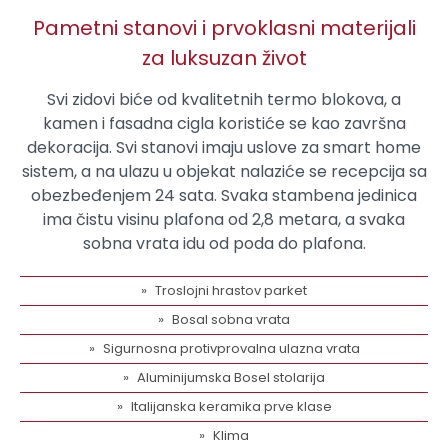
Pametni stanovi i prvoklasni materijali
za luksuzan život
Svi zidovi biće od kvalitetnih termo blokova, a
kamen i fasadna cigla koristiće se kao završna
dekoracija. Svi stanovi imaju uslove za smart home
sistem, a na ulazu u objekat nalaziće se recepcija sa
obezbeđenjem 24 sata. Svaka stambena jedinica
ima čistu visinu plafona od 2,8 metara, a svaka
sobna vrata idu od poda do plafona.
Troslojni hrastov parket
Bosal sobna vrata
Sigurnosna protivprovalna ulazna vrata
Aluminijumska Bosel stolarija
Italijanska keramika prve klase
Klima