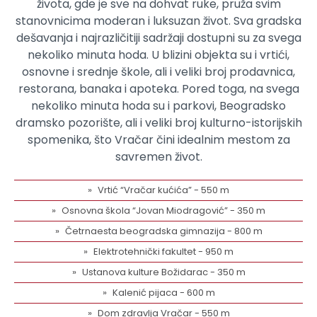
života, gde je sve na dohvat ruke, pruža svim
stanovnicima moderan i luksuzan život. Sva gradska
dešavanja i najrazličitiji sadržaji dostupni su za svega
nekoliko minuta hoda. U blizini objekta su i vrtići,
osnovne i srednje škole, ali i veliki broj prodavnica,
restorana, banaka i apoteka. Pored toga, na svega
nekoliko minuta hoda su i parkovi, Beogradsko
dramsko pozorište, ali i veliki broj kulturno-istorijskih
spomenika, što Vračar čini idealnim mestom za
savremen život.
Vrtić “Vračar kućića” - 550 m
Osnovna škola “Jovan Miodragović” - 350 m
Četrnaesta beogradska gimnazija - 800 m
Elektrotehnički fakultet - 950 m
Ustanova kulture Božidarac - 350 m
Kalenić pijaca - 600 m
Dom zdravlja Vračar - 550 m