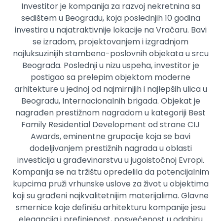
Investitor je kompanija za razvoj nekretnina sa
sedištem u Beogradu, koja poslednjih 10 godina
investira u najatraktivnije lokacije na Vračaru. Bavi
se izradom, projektovanjem i izgradnjom
najluksuzinijih stambeno-poslovnih objekata u srcu
Beograda. Poslednji u nizu uspeha, investitor je
postigao sa prelepim objektom moderne
arhitekture u jednoj od najmirnijih i najlepših ulica u
Beogradu, Internacionalnih brigada. Objekat je
nagrađen prestižnom nagradom u kategoriji Best
Family Residential Development od strane CIJ
Awards, eminentne grupacije koja se bavi
dodeljivanjem prestižnih nagrada u oblasti
investicija u građevinarstvu u jugoistočnoj Evropi.
Kompanija se na tržištu opredelila da potencijalnim
kupcima pruži vrhunske uslove za život u objektima
koji su građeni najkvalitetnijim materijalima. Glavne
smernice koje definišu arhitekturu kompanije jesu
elegancija i prefinjenost, posvećenost u odabiru