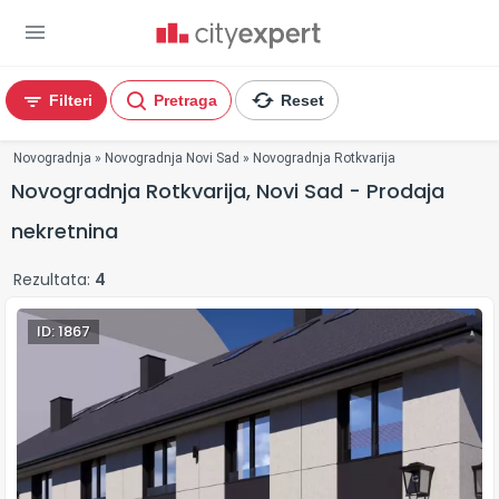
Filteri
Pretraga
Reset
You are here
Novogradnja
»
Novogradnja Novi Sad
»
Novogradnja Rotkvarija
Novogradnja Rotkvarija, Novi Sad - Prodaja
nekretnina
Rezultata:
4
ID: 1867