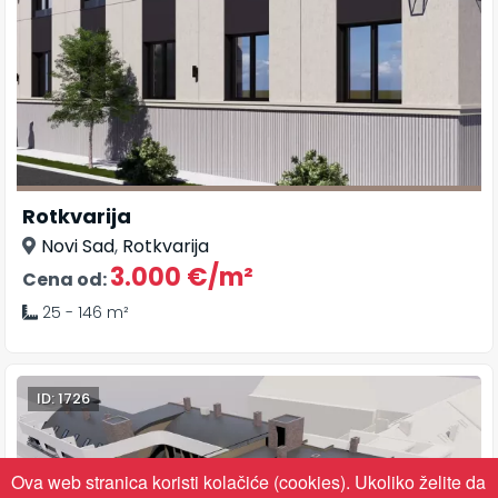
Rotkvarija
Novi Sad
,
Rotkvarija
3.000 €/m²
Cena od:
25 - 146 m²
ID: 1726
Ova web stranica koristi kolačiće (cookies). Ukoliko želite da