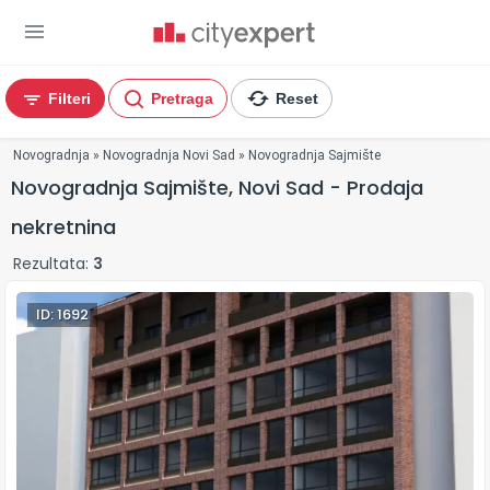
Filteri
Pretraga
Reset
You are here
Novogradnja
»
Novogradnja Novi Sad
»
Novogradnja Sajmište
Novogradnja Sajmište, Novi Sad - Prodaja
nekretnina
Rezultata:
3
ID: 1692