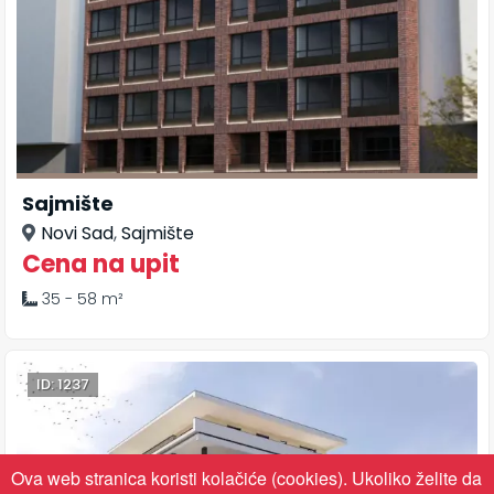
Sajmište
Novi Sad
,
Sajmište
Cena na upit
35 - 58 m²
ID: 1237
Ova web stranica koristi kolačiće (cookies). Ukoliko želite da