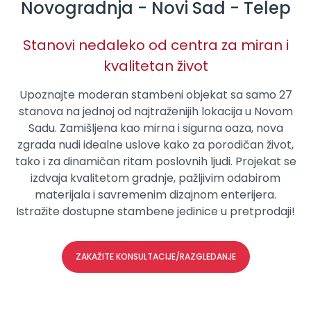
Novogradnja - Novi Sad - Telep
Stanovi nedaleko od centra za miran i
kvalitetan život
Upoznajte moderan stambeni objekat sa samo 27
stanova na jednoj od najtraženijih lokacija u Novom
Sadu. Zamišljena kao mirna i sigurna oaza, nova
zgrada nudi idealne uslove kako za porodičan život,
tako i za dinamičan ritam poslovnih ljudi. Projekat se
izdvaja kvalitetom gradnje, pažljivim odabirom
materijala i savremenim dizajnom enterijera.
Istražite dostupne stambene jedinice u pretprodaji!
ZAKAŽITE KONSULTACIJE/RAZGLEDANJE