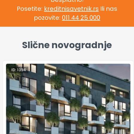
Posetite:
kreditnisavetnik.rs
Ili nas
pozovite:
011 44 25 000
Slične novogradnje
ID: 1394