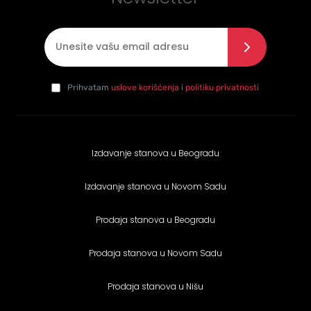
E-mail
*
Slažem se sa politikom privatnosti
*
da
Prihvatam
uslove korišćenja
i
politiku privatnosti
Izdavanje stanova u Beogradu
Izdavanje stanova u Novom Sadu
Prodaja stanova u Beogradu
Prodaja stanova u Novom Sadu
Prodaja stanova u Nišu