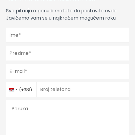
Sva pitanja o ponudi možete da postavite ovde.
Javićemo vam se u najkraćem mogućem roku.
Ime
*
Prezime
*
E-mail
*
Telefon
Country
*
Broj telefona
(+381)
Code
Poruka