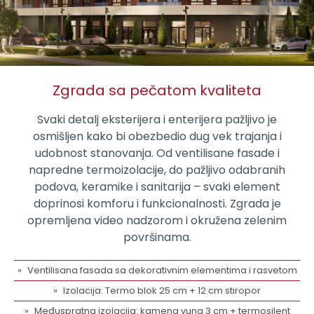
Zgrada sa pečatom kvaliteta
Svaki detalj eksterijera i enterijera pažljivo je
osmišljen kako bi obezbedio dug vek trajanja i
udobnost stanovanja. Od ventilisane fasade i
napredne termoizolacije, do pažljivo odabranih
podova, keramike i sanitarija – svaki element
doprinosi komforu i funkcionalnosti. Zgrada je
opremljena video nadzorom i okružena zelenim
površinama.
Ventilisana fasada sa dekorativnim elementima i rasvetom
Izolacija: Termo blok 25 cm + 12 cm stiropor
Međuspratna izolacija: kamena vuna 3 cm + termosilent