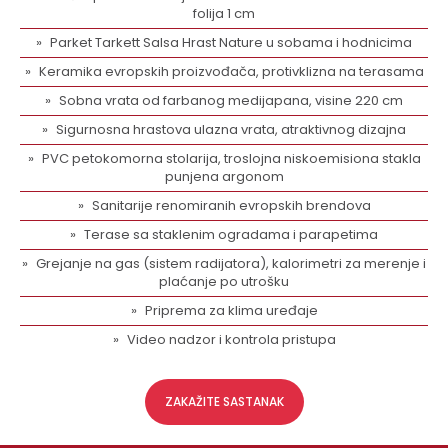
folija 1 cm
Parket Tarkett Salsa Hrast Nature u sobama i hodnicima
Keramika evropskih proizvođača, protivklizna na terasama
Sobna vrata od farbanog medijapana, visine 220 cm
Sigurnosna hrastova ulazna vrata, atraktivnog dizajna
PVC petokomorna stolarija, troslojna niskoemisiona stakla
punjena argonom
Sanitarije renomiranih evropskih brendova
Terase sa staklenim ogradama i parapetima
Grejanje na gas (sistem radijatora), kalorimetri za merenje i
plaćanje po utrošku
Priprema za klima uređaje
Video nadzor i kontrola pristupa
ZAKAŽITE SASTANAK