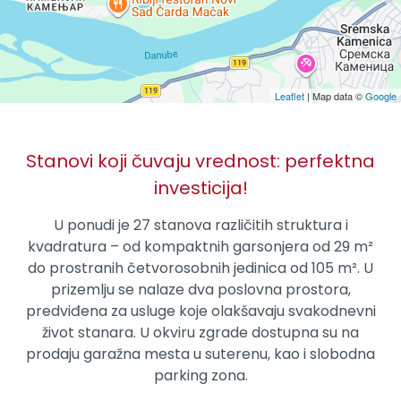
Leaflet
| Map data ©
Google
Stanovi koji čuvaju vrednost: perfektna
investicija!
U ponudi je 27 stanova različitih struktura i
kvadratura – od kompaktnih garsonjera od 29 m²
do prostranih četvorosobnih jedinica od 105 m². U
prizemlju se nalaze dva poslovna prostora,
predviđena za usluge koje olakšavaju svakodnevni
život stanara. U okviru zgrade dostupna su na
prodaju garažna mesta u suterenu, kao i slobodna
parking zona.