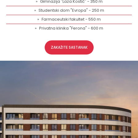
Gimnazija "Laza Kostić" - 350 m
Studentski dom "Evropa" - 250 m
Farmaceutski fakultet - 550 m
Privatna klinika "Ferona" - 600 m
ZAKAŽITE SASTANAK