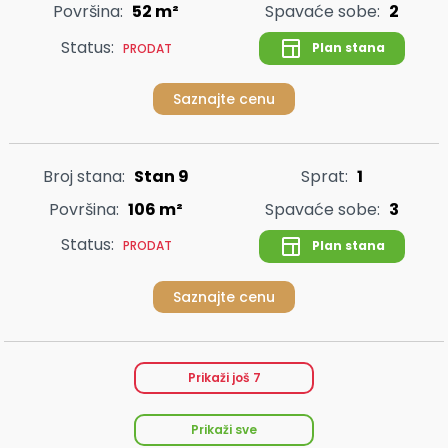
Površina:
52 m²
Spavaće sobe:
2
Status:
Plan stana
PRODAT
Saznajte cenu
Broj stana:
Stan 9
Sprat:
1
Površina:
106 m²
Spavaće sobe:
3
Status:
Plan stana
PRODAT
Saznajte cenu
Prikaži još
7
Prikaži sve