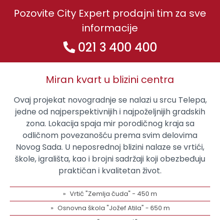
Pozovite City Expert prodajni tim za sve
informacije
021 3 400 400
Miran kvart u blizini centra
Ovaj projekat novogradnje se nalazi u srcu Telepa,
jedne od najperspektivnijih i najpoželjnijih gradskih
zona. Lokacija spaja mir porodičnog kraja sa
odličnom povezanošću prema svim delovima
Novog Sada. U neposrednoj blizini nalaze se vrtići,
škole, igrališta, kao i brojni sadržaji koji obezbeđuju
praktičan i kvalitetan život.
Vrtić "Zemlja čuda" - 450 m
Osnovna škola "Jožef Atila" - 650 m