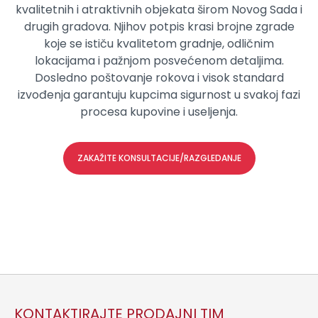
kvalitetnih i atraktivnih objekata širom Novog Sada i
drugih gradova. Njihov potpis krasi brojne zgrade
koje se ističu kvalitetom gradnje, odličnim
lokacijama i pažnjom posvećenom detaljima.
Dosledno poštovanje rokova i visok standard
izvođenja garantuju kupcima sigurnost u svakoj fazi
procesa kupovine i useljenja.
ZAKAŽITE KONSULTACIJE/RAZGLEDANJE
KONTAKTIRAJTE PRODAJNI TIM