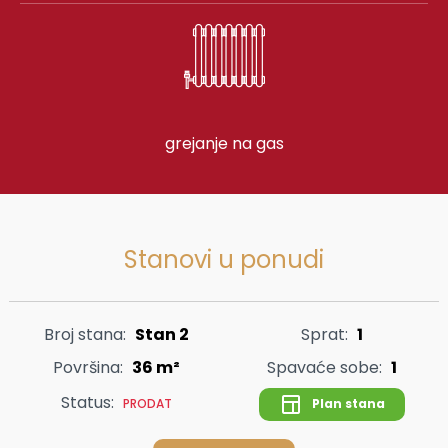
grejanje na gas
Stanovi u ponudi
Broj stana:
Stan 2
Sprat:
1
Površina:
36 m²
Spavaće sobe:
1
Status:
Plan stana
PRODAT