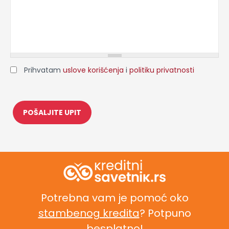
Prihvatam
uslove korišćenja
i
politiku privatnosti
Potrebna vam je pomoć oko
stambenog kredita
? Potpuno
besplatno!