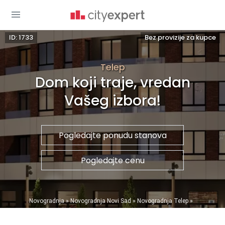
ID: 1733
Bez provizije za kupce
Telep
Dom koji traje, vredan
Vašeg izbora!
Pogledajte ponudu stanova
Pogledajte cenu
You are here
Novogradnja
»
Novogradnja Novi Sad
»
Novogradnja Telep
»