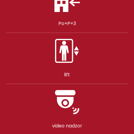
Po+P+3
lift
video nadzor