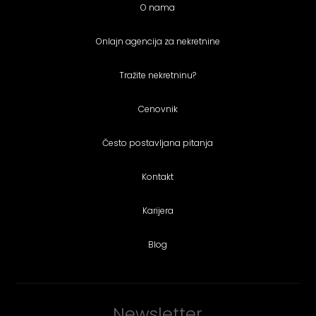
O nama
Onlajn agencija za nekretnine
Tražite nekretninu?
Cenovnik
Često postavljana pitanja
Kontakt
Karijera
Blog
Newsletter