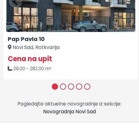
Pap Pavla 10
Novi Sad, Rotkvarija
Cena na upit
29.00 - 282.00 m²
1
2
3
4
5
Pogledajte aktuelne novogradnje iz sekcije:
Novogradnja Novi Sad