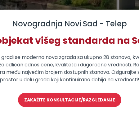
Novogradnja Novi Sad - Telep
objekat višeg standarda na 
a gradi se moderna nova zgrada sa ukupno 28 stanova, kva
 za odličan odnos cene, kvaliteta i dugoročne vrednosti. Ra
a među najvećim brojem dostupnih stanova. Osigurajte svoj
prostor u delu grada koji kontinuirano dobija na vrednosti
ZAKAŽITE KONSULTACIJE/RAZGLEDANJE