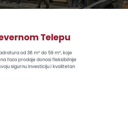
Severnom Telepu
dratura od 38 m² do 59 m², koje
na faza prodaje donosi fleksibilnije
u sigurnu investiciju i kvalitetan
!