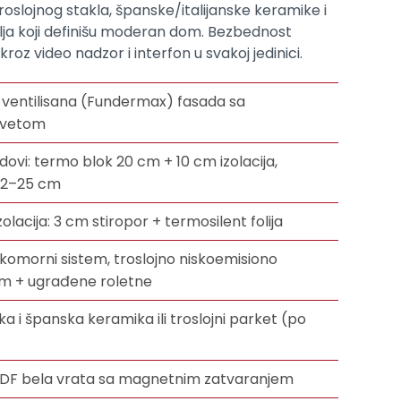
roslojnog stakla, španske/italijanske keramike i
lja koji definišu moderan dom. Bezbednost
roz video nadzor i interfon u svakoj jedinici.
i ventilisana (Fundermax) fasada sa
svetom
idovi: termo blok 20 cm + 10 cm izolacija,
 12–25 cm
lacija: 3 cm stiropor + termosilent folija
-komorni sistem, troslojno niskoemisiono
om + ugrađene roletne
ska i španska keramika ili troslojni parket (po
MDF bela vrata sa magnetnim zatvaranjem