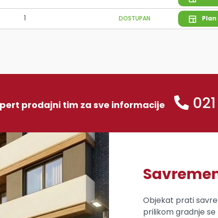
1
DOSTUPAN
Plan
021
xpert prodajni tim za sve informacije
Savremeni
Objekat prati savr
prilikom gradnje se 