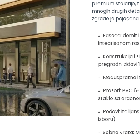
premium stolarije, t
mnogih drugih deta
zgrade je pojačana k
Fasada: demit 
integrisanom ra
Konstrukcija i z
pregradni zidovi
Međuspratna izo
Prozori: PVC 6
staklo sa argon
Podovi: italijan
izboru)
Sobna vrata: 