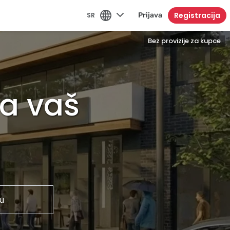
Registracija
SR
Prijava
Bez provizije za kupce
za vaš
u