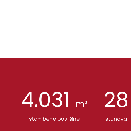
4.031
28
m²
stambene površine
stanova