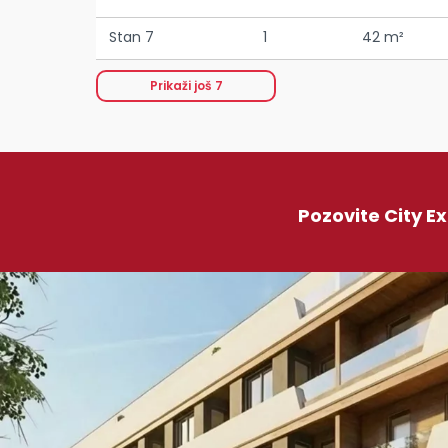
Stan 7
1
42 m²
Prikaži još
7
Pozovite City E