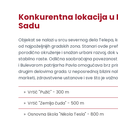
Konkurentna lokacija 
Sadu
Objekat se nalazi u srcu severnog dela Telepa, ko
od najpoželjnijih gradskih zona. Stanari ovde pref
porodično okruženje i snažan urbani razvoj, dok
stabilno raste. Odlična saobraćajna povezanos
i Bulevarom patrijarha Pavla omogućava brz pris
drugim delovima grada. U neposrednoj blizini nalaz
marketi, zdravstvene ustanove i sve što je važno
Vrtić "Pužić" - 300 m
Vrtić "Zemlja čuda" - 500 m
Osnovna škola "Nikola Tesla" - 800 m