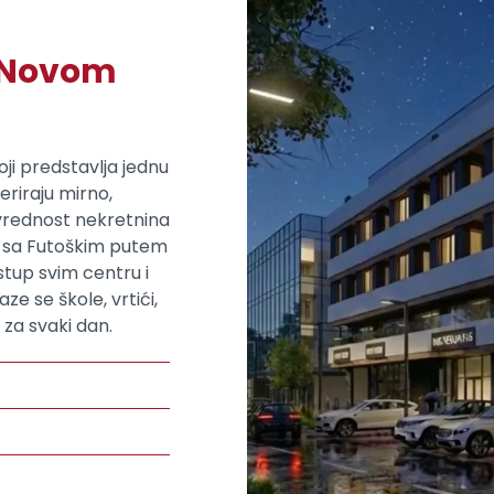
u Novom
ji predstavlja jednu
eriraju mirno,
 vrednost nekretnina
t sa Futoškim putem
tup svim centru i
e se škole, vrtići,
 za svaki dan.