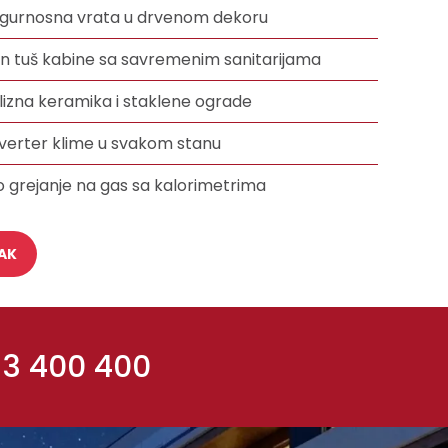
sigurnosna vrata u drvenom dekoru
-in tuš kabine sa savremenim sanitarijama
lizna keramika i staklene ograde
inverter klime u svakom stanu
o grejanje na gas sa kalorimetrima
AK
 3 400 400