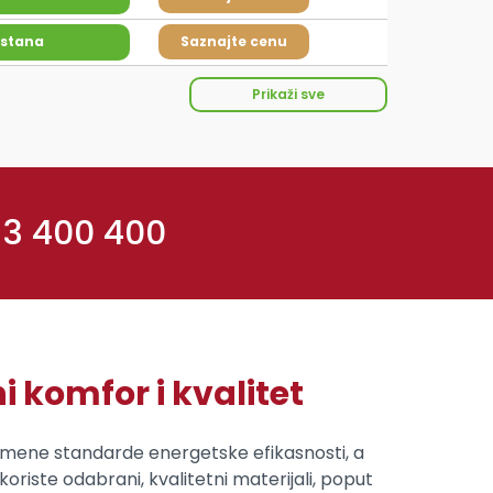
 stana
Saznajte cenu
Prikaži sve
 3 400 400
 komfor i kvalitet
emene standarde energetske efikasnosti, a
koriste odabrani, kvalitetni materijali, poput