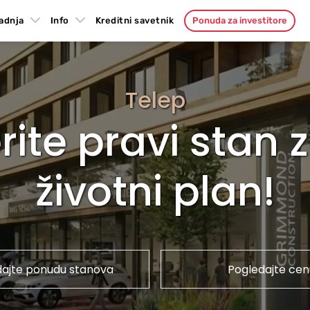
adnja
Info
Kreditni savetnik
Ponuda za investitore
Telep
rite pravi stan 
životni plan!
dajte ponudu stanova
Pogledajte cen