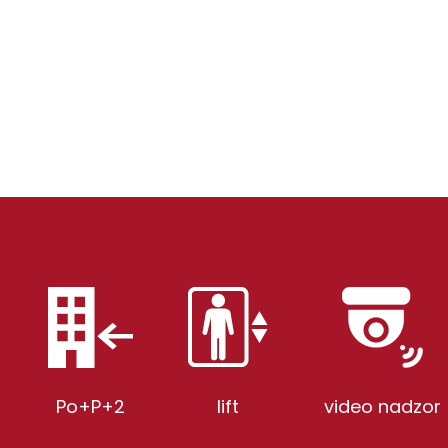
Po+P+2
lift
video nadzor