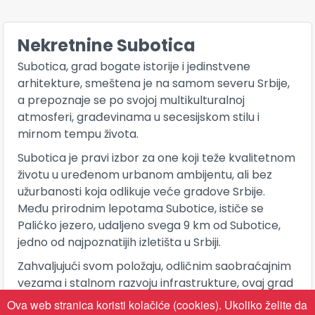
Nekretnine Subotica
Subotica, grad bogate istorije i jedinstvene
arhitekture, smeštena je na samom severu Srbije,
a prepoznaje se po svojoj multikulturalnoj
atmosferi, građevinama u secesijskom stilu i
mirnom tempu života.
Subotica je pravi izbor za one koji teže kvalitetnom
životu u uređenom urbanom ambijentu, ali bez
užurbanosti koja odlikuje veće gradove Srbije.
Među prirodnim lepotama Subotice, ističe se
Palićko jezero, udaljeno svega 9 km od Subotice,
jedno od najpoznatijih izletišta u Srbiji.
Zahvaljujući svom položaju, odličnim saobraćajnim
vezama i stalnom razvoju infrastrukture, ovaj grad
postaje sve poželjnije mesto za stanovanje i
Ova web stranica koristi kolačiće (cookies). Ukoliko želite da