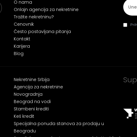
E-mai
O nama
Onlajn agencija za nekretnine
Tražite nekretninu?
Cenovnik
Slažem
da
Pri
Često postavljana pitanja
Kontakt
Karijera
Blog
Sup
Nekretnine Srbija
Agencija za nekretnine
Novogradnja
Beograd na vodi
Stambeni krediti
Keš kredit
Specijalna ponuda stanova za prodaju u
Beogradu