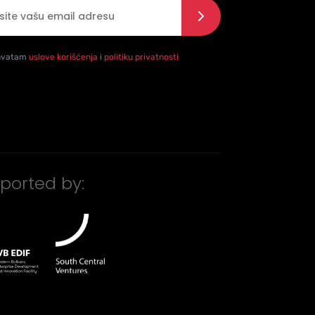
l
*
 se sa politikom privatnosti
*
hvatam
uslove korišćenja
i
politiku privatnosti
ported by: