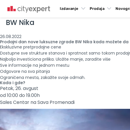
Izdavanje
Prodaja
Novogr
BW Nika
26.08.2022
Prodajni dan nove luksuzne zgrade BW NIka kada možete da 
Ekskluzivne pretprodajne cene
Dostupne sve strukture stanova i spratnost samo tokom proda
Najbolja investiciona prilika. Uložite manje, zaradite više
Sve informacije na jednom mestu
Odgovore na sva pitanja
Ograničena mesta, zakažite svoje odmah.
Kada i gde?
Petak, 26. avgust
od 10:00 do 19.00h
Sales Centar na Sava Promenadi