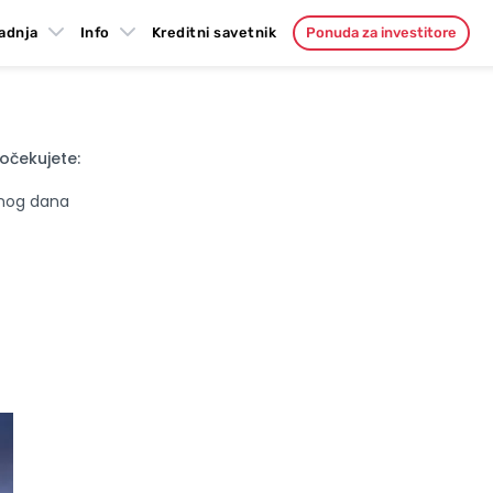
adnja
Info
Kreditni savetnik
Ponuda za investitore
očekujete:
jnog dana