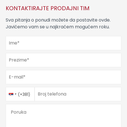
KONTAKTIRAJTE PRODAJNI TIM
Sva pitanja o ponudi možete da postavite ovde.
Javićemo vam se u najkraćem mogućem roku.
Ime
*
Prezime
*
E-mail
*
Telefon
Country
*
Broj telefona
(+381)
Code
Poruka