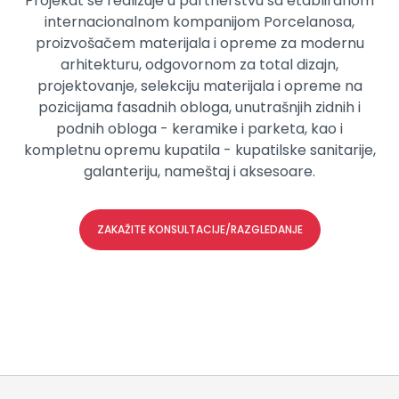
Projekat se realizuje u partnerstvu sa etabliranom
internacionalnom kompanijom Porcelanosa,
proizvošačem materijala i opreme za modernu
arhitekturu, odgovornom za total dizajn,
projektovanje, selekciju materijala i opreme na
pozicijama fasadnih obloga, unutrašnjih zidnih i
podnih obloga - keramike i parketa, kao i
kompletnu opremu kupatila - kupatilske sanitarije,
galanteriju, nameštaj i aksesoare.
ZAKAŽITE KONSULTACIJE/RAZGLEDANJE