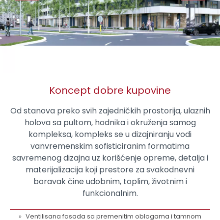
Koncept dobre kupovine
Od stanova preko svih zajedničkih prostorija, ulaznih
holova sa pultom, hodnika i okruženja samog
kompleksa, kompleks se u dizajniranju vodi
vanvremenskim sofisticiranim formatima
savremenog dizajna uz korišćenje opreme, detalja i
materijalizacija koji prestore za svakodnevni
boravak čine udobnim, toplim, životnim i
funkcionalnim.
Ventilisana fasada sa premenitim oblogama i tamnom