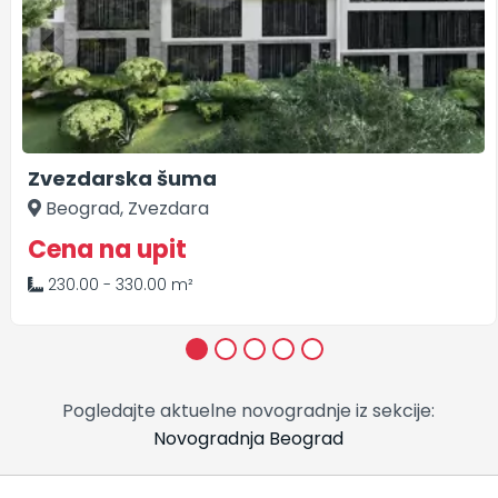
Zvezdarska šuma
Beograd, Zvezdara
Cena na upit
230.00 - 330.00 m²
1
2
3
4
5
Pogledajte aktuelne novogradnje iz sekcije:
Novogradnja Beograd