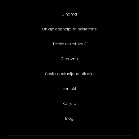
O nama
Onlajn agencija za nekretnine
Tražite nekretninu?
Cenovnik
Često postavljana pitanja
Kontakt
Karijera
Blog