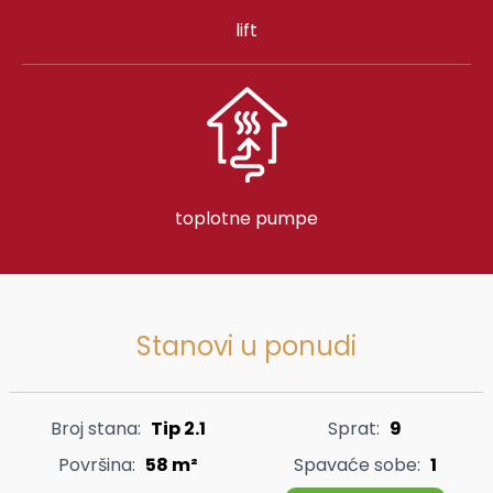
lift
toplotne pumpe
Stanovi u ponudi
Broj stana:
Tip 2.1
Sprat:
9
Površina:
58 m²
Spavaće sobe:
1