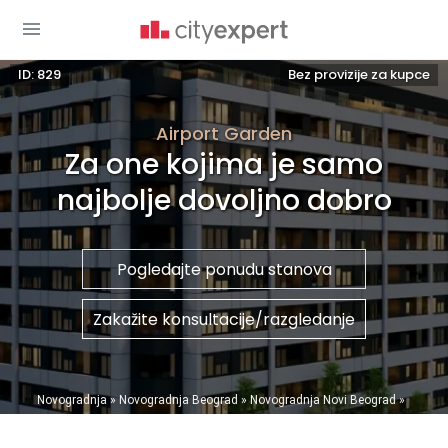
ID: 829
Bez provizije za kupce
Airport Garden
Za one kojima je samo
najbolje dovoljno dobro
Pogledajte ponudu stanova
Zakažite konsultacije/razgledanje
You are here
Novogradnja
»
Novogradnja Beograd
»
Novogradnja Novi Beograd
»