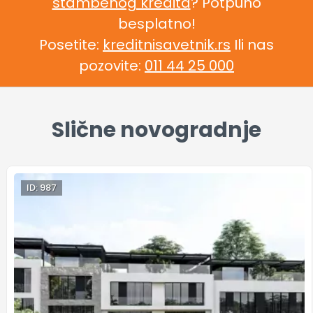
stambenog kredita
? Potpuno
besplatno!
Posetite:
kreditnisavetnik.rs
Ili nas
pozovite:
011 44 25 000
Slične novogradnje
ID: 987