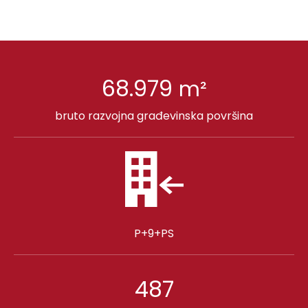
68.979
m²
bruto razvojna građevinska površina
P+9+PS
487