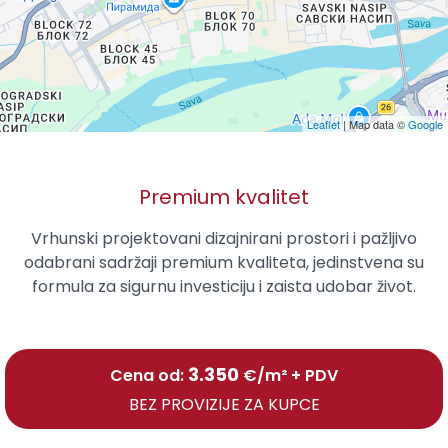
Leaflet
| Map data ©
Google
Premium kvalitet
Vrhunski projektovani dizajnirani prostori i pažljivo
odabrani sadržaji premium kvaliteta, jedinstvena su
formula za sigurnu investiciju i zaista udobar život.
3.350
Cena od:
€/m² + PDV
BEZ PROVIZIJE ZA KUPCE