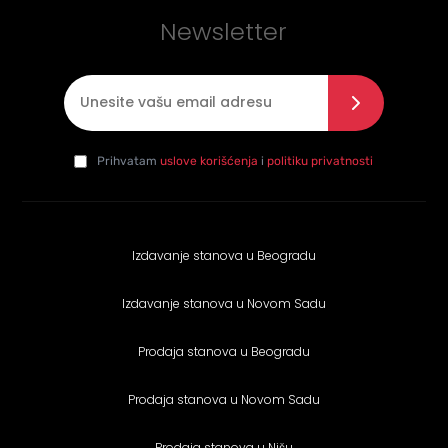
Newsletter
E-mail
*
Slažem se sa politikom privatnosti
*
da
Prihvatam
uslove korišćenja
i
politiku privatnosti
Izdavanje stanova u Beogradu
Izdavanje stanova u Novom Sadu
Prodaja stanova u Beogradu
Prodaja stanova u Novom Sadu
Prodaja stanova u Nišu