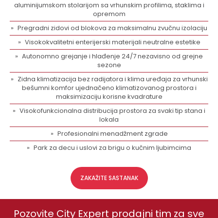
aluminijumskom stolarijom sa vrhunskim profilima, staklima i
opremom
Pregradni zidovi od blokova za maksimalnu zvučnu izolaciju
Visokokvalitetni enterijerski materijali neutralne estetike
Autonomno grejanje i hlađenje 24/7 nezavisno od grejne
sezone
Zidna klimatizacija bez radijatora i klima uređaja za vrhunski
bešumni komfor ujednačeno klimatizovanog prostora i
maksimizaciju korisne kvadrature
Visokofunkcionalna distribucija prostora za svaki tip stana i
lokala
Profesionalni menadžment zgrade
Park za decu i uslovi za brigu o kučnim ljubimcima
ZAKAŽITE SASTANAK
Pozovite City Expert prodajni tim za sve