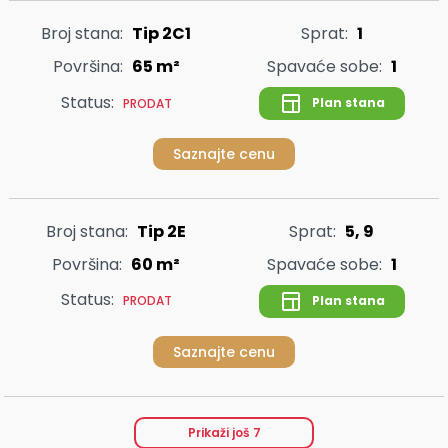
Broj stana:
Tip 2C1
Sprat:
1
Površina:
65 m²
Spavaće sobe:
1
Status:
Plan stana
PRODAT
Saznajte cenu
Broj stana:
Tip 2E
Sprat:
5, 9
Površina:
60 m²
Spavaće sobe:
1
Status:
Plan stana
PRODAT
Saznajte cenu
Prikaži još
7