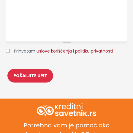
Prihvatam
uslove korišćenja
i
politiku privatnosti
Potrebna vam je pomoć oko