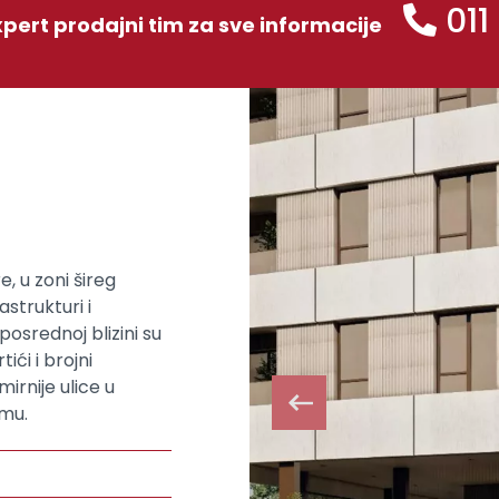
011
xpert prodajni tim za sve informacije
, u zoni šireg
strukturi i
osrednoj blizini su
ići i brojni
irnije ulice u
mu.