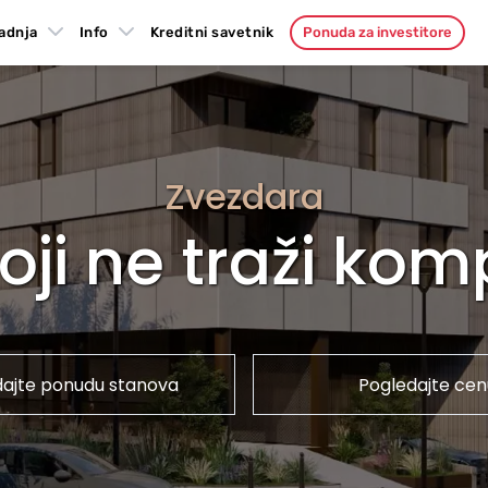
adnja
Info
Kreditni savetnik
Ponuda za investitore
Zvezdara
ji ne traži ko
dajte ponudu stanova
Pogledajte cen