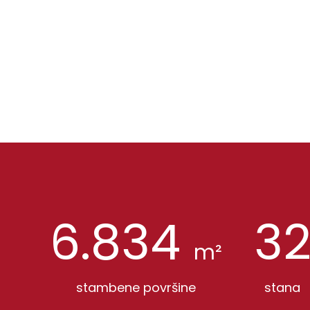
6.834
3
m²
stambene površine
stana