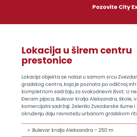
Pozovite City E
Lokacija u širem centru
prestonice
Lokacija objekta se nalazi u samom srcu Zvezdare
gradskog centra, koja je poznata po odličnoj infra
kompletnom sadržaju za svakodnevni život. U nep
Đeram pijaca, Bulevar kralja Aleksandra, škole, vrt
komercijalni sadržaji. Zelenilo Zvezdarske šume i m
okruženju daju ravnotežu urbanom gradskom rit
Bulevar kralja Aleksandra – 250 m