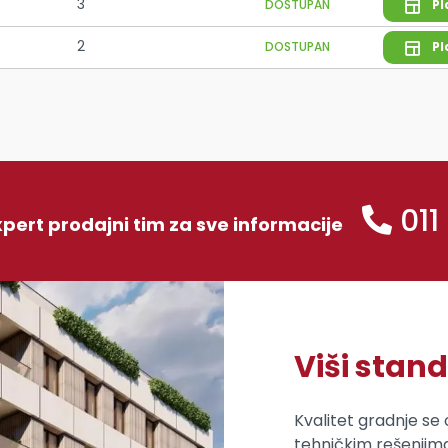
3
DOSTUPAN
Pl
2
DOSTUPAN
Pl
011
xpert prodajni tim za sve informacije
Viši stan
Kvalitet gradnje se 
tehničkim rešenjima