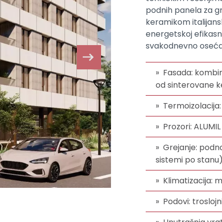
podnih panela za g
keramikom italijan
energetskoj efikasno
svakodnevno osećaj
Fasada: kombina
od sinterovane 
Termoizolacija
Prozori: ALUMIL
Grejanje: podno
sistemi po stanu
Klimatizacija: 
Podovi: trosloj