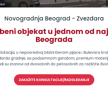
dara
Novogradnja Beograd - Zvezdara
eni objekat u jednom od najt
Beograda
h lokacija, u neposrednoj blizini Đeram pijace i Bulevara k
ndarda gradnje, sa podzemnom garažom, premium materi
i su stanovi od dvosobnih do petosobnih za različite život
ZAKAŽITE KONSULTACIJE/RAZGLEDANJE