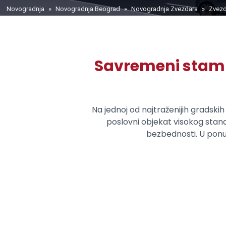
You are here
Novogradnja
»
Novogradnja Beograd
»
Novogradnja Zvezdara
»
Zvez
Savremeni stamb
Na jednoj od najtraženijih gradski
poslovni objekat visokog sta
bezbednosti. U ponud