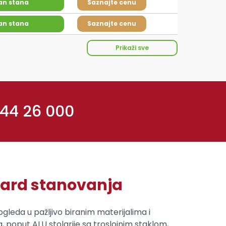
an stana
Saznajte cenu
an stana
Saznajte cenu
Prikaži sve
 44 26 000
dard stanovanja
ogleda u pažljivo biranim materijalima i
, poput ALU stolarije sa troslojnim staklom,