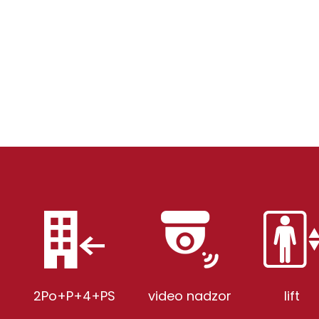
2
2Po+P+4+PS
video nadzor
lift