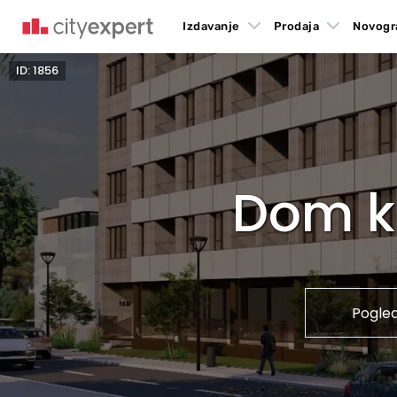
Izdavanje
Prodaja
Novogr
ID: 1856
Dom ko
Pogle