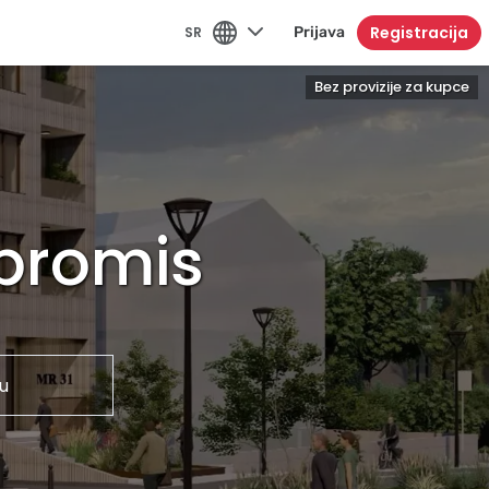
Registracija
SR
Prijava
Bez provizije za kupce
mpromis
u