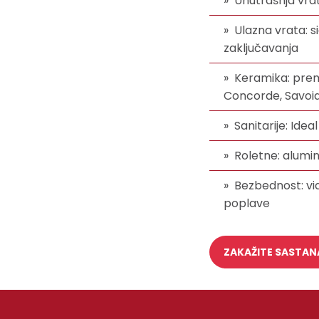
Unutrašnja vrat
Ulazna vrata: 
zaključavanja
Keramika: premi
Concorde, Savoi
Sanitarije: Ide
Roletne: alumi
Bezbednost: vid
poplave
ZAKAŽITE SASTAN