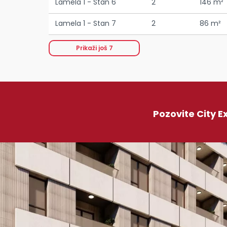
Lamela 1 - Stan 6
2
146 m²
Lamela 1 - Stan 7
2
86 m²
Prikaži još
7
Pozovite City E