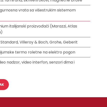
a: furnirana, skriveni okovi, magnetne brave
sigurnosna vrata sa višestrukim sistemom
um italijanski proizvođači (Marazzi, Atlas
a)
al Standard, Villeroy & Boch, Grohe, Geberit
nijumske termo roletne na elektro pogon
eo nadzor, video interfon, senzori dima i
AK