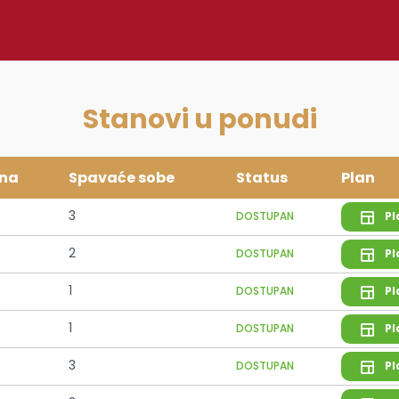
Stanovi u ponudi
ina
Spavaće sobe
Status
Plan
3
DOSTUPAN
Pl
2
DOSTUPAN
Pl
1
DOSTUPAN
Pl
1
DOSTUPAN
Pl
3
DOSTUPAN
Pl