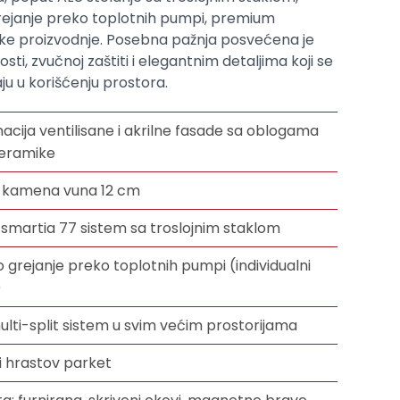
rejanje preko toplotnih pumpi, premium
ske proizvodnje. Posebna pažnja posvećena je
sti, zvučnoj zaštiti i elegantnim detaljima koji se
u u korišćenju prostora.
cija ventilisane i akrilne fasade sa oblogama
keramike
: kamena vuna 12 cm
 smartia 77 sistem sa troslojnim staklom
 grejanje preko toplotnih pumpi (individualni
)
multi-split sistem u svim većim prostorijama
ni hrastov parket