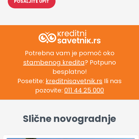
Potrebna vam je pomoć oko
stambenog kredita
? Potpuno
besplatno!
Posetite:
kreditnisavetnik.rs
Ili nas
pozovite:
011 44 25 000
Slične novogradnje