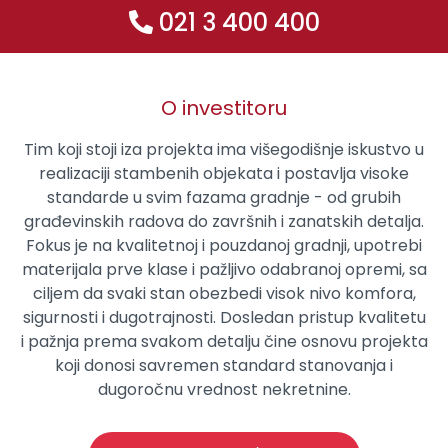
021 3 400 400
O investitoru
Tim koji stoji iza projekta ima višegodišnje iskustvo u
realizaciji stambenih objekata i postavlja visoke
standarde u svim fazama gradnje - od grubih
građevinskih radova do završnih i zanatskih detalja.
Fokus je na kvalitetnoj i pouzdanoj gradnji, upotrebi
materijala prve klase i pažljivo odabranoj opremi, sa
ciljem da svaki stan obezbedi visok nivo komfora,
sigurnosti i dugotrajnosti. Dosledan pristup kvalitetu
i pažnja prema svakom detalju čine osnovu projekta
koji donosi savremen standard stanovanja i
dugoročnu vrednost nekretnine.