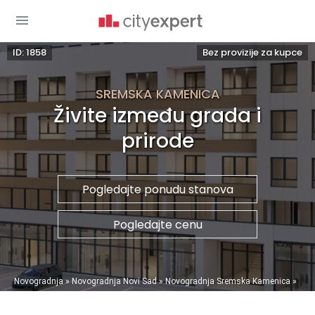
ID: 1858
Bez provizije za kupce
SREMSKA KAMENICA
Živite između grada i
prirode
Pogledajte ponudu stanova
Pogledajte cenu
You are here
Novogradnja
»
Novogradnja Novi Sad
»
Novogradnja Sremska Kamenica
»