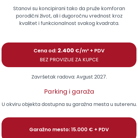
Stanovi su koncipirani tako da pruže komforan
porodični život, ali i dugoročnu vrednost kroz
kvalitet i funkcionalnost svakog kvadrata.
2.400
Cena od:
€/m² + PDV
BEZ PROVIZIJE ZA KUPCE
Završetak radova:
Avgust 2027.
Parking i garaža
U okviru objekta dostupna su garažna mesta u suterenu.
Garažno mesto: 15.000 € + PDV