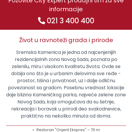
Pozovite City Expert prodajni tim za sve
informacije
021 3 400 400
Život u ravnoteži grada i prirode
Sremska Kamenica je jedna od najcenjenijih
rezidencijalnih zona Novog Sada, poznata po
zelenilu, miru i visokom kvalitetu života. Ovde se
dobija ono što je u urbanim delovima sve ređe -
prostor, tišina i privatnost, uz i dalje odličnu
povezanost sa gradom. Posebnu vrednost lokacije
daje blizina Kameničkog parka, najveće zelene zone
Novog Sada, koja omogućava da su šetnje,
rekreacija i boravak u prirodi deo svakodnevice,
praktično na nekoliko minuta od doma.
Restoran "Orijent Ekspres" – 70 m