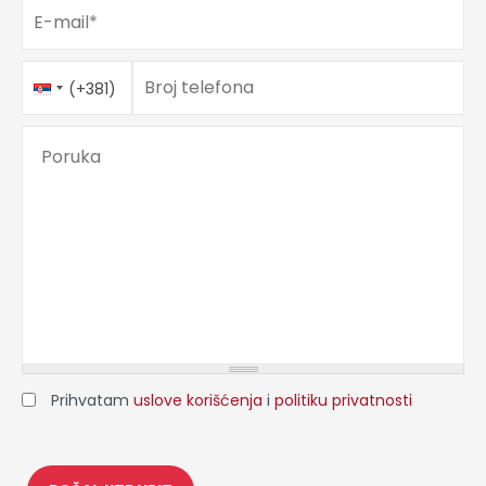
E-mail
*
Telefon
Country
*
Broj telefona
(+381)
Code
Poruka
Prihvatam
uslove korišćenja
i
politiku privatnosti