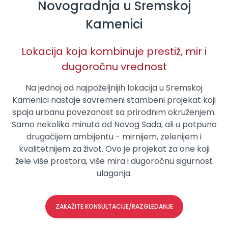
Novogradnja u Sremskoj
Kamenici
Lokacija koja kombinuje prestiž, mir i
dugoročnu vrednost
Na jednoj od najpoželjnijih lokacija u Sremskoj
Kamenici nastaje savremeni stambeni projekat koji
spaja urbanu povezanost sa prirodnim okruženjem.
Samo nekoliko minuta od Novog Sada, ali u potpuno
drugačijem ambijentu - mirnijem, zelenijem i
kvalitetnijem za život. Ovo je projekat za one koji
žele više prostora, više mira i dugoročnu sigurnost
ulaganja.
ZAKAŽITE KONSULTACIJE/RAZGLEDANJE