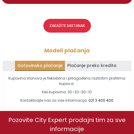
ZAKAŽITE SASTANAK
Modeli plaćanja
Gotovinsko plaćanje
Plaćanje preko kredita
Kupovina stanova je fleksibilna i prilagođena različitim profilima
kupaca:
Keš kupovina: 30–30–30–10
Kontaktirajte nas za više informacija:
021 3 400 400
Pozovite City Expert prodajni tim za sve
informacije