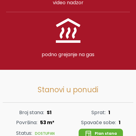
video nadzor
podno grejanje na gas
Stanovi u ponudi
Broj stana:
S1
Sprat:
1
Površina:
53 m²
Spavaće sobe:
1
Status:
Plan stana
DOSTUPAN