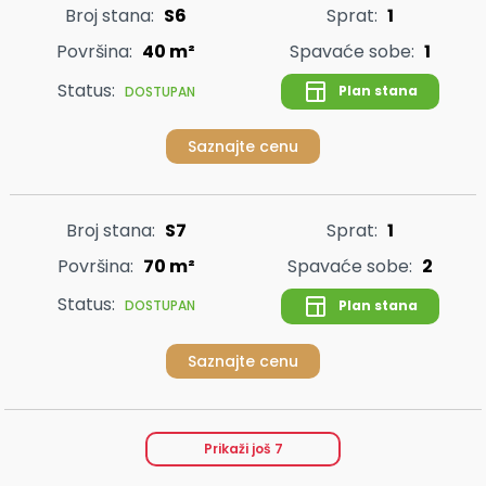
Broj stana:
S6
Sprat:
1
Površina:
40 m²
Spavaće sobe:
1
Status:
Plan stana
DOSTUPAN
Saznajte cenu
Broj stana:
S7
Sprat:
1
Površina:
70 m²
Spavaće sobe:
2
Status:
Plan stana
DOSTUPAN
Saznajte cenu
Prikaži još
7