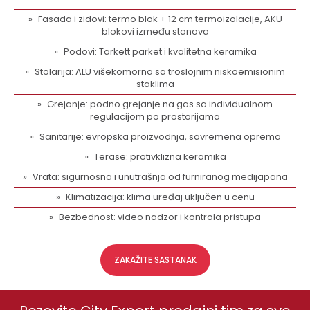
Fasada i zidovi: termo blok + 12 cm termoizolacije, AKU
blokovi između stanova
Podovi: Tarkett parket i kvalitetna keramika
Stolarija: ALU višekomorna sa troslojnim niskoemisionim
staklima
Grejanje: podno grejanje na gas sa individualnom
regulacijom po prostorijama
Sanitarije: evropska proizvodnja, savremena oprema
Terase: protivklizna keramika
Vrata: sigurnosna i unutrašnja od furniranog medijapana
Klimatizacija: klima uređaj uključen u cenu
Bezbednost: video nadzor i kontrola pristupa
ZAKAŽITE SASTANAK