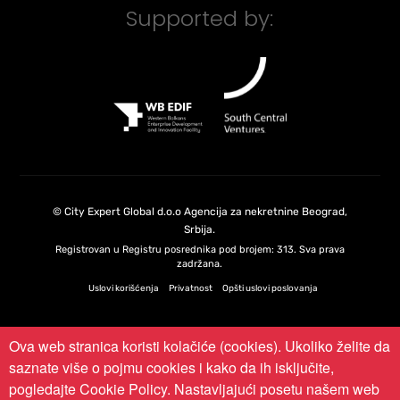
Supported by:
©
City Expert Global d.o.o
Agencija za nekretnine Beograd,
Srbija
.
Registrovan u Registru posrednika pod brojem: 313. Sva prava
zadržana.
Uslovi korišćenja
Privatnost
Opšti uslovi poslovanja
Ova web stranica koristi kolačiće (cookies). Ukoliko želite da
saznate više o pojmu cookies i kako da ih isključite,
pogledajte
Cookie Policy
. Nastavljajući posetu našem web