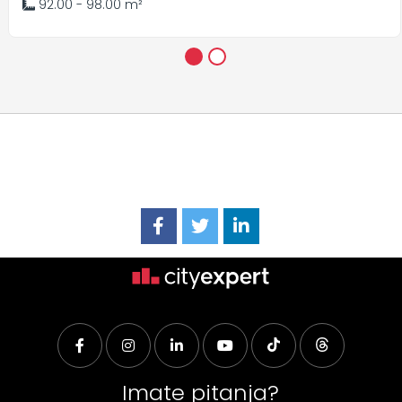
92.00 - 98.00 m²
1
2
Imate pitanja?