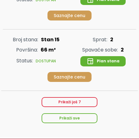
Saznajte cenu
Broj stana:
Stan 15
Sprat:
2
Površina:
66 m²
Spavaće sobe:
2
Status:
Plan stana
DOSTUPAN
Saznajte cenu
Prikaži još
7
Prikaži sve