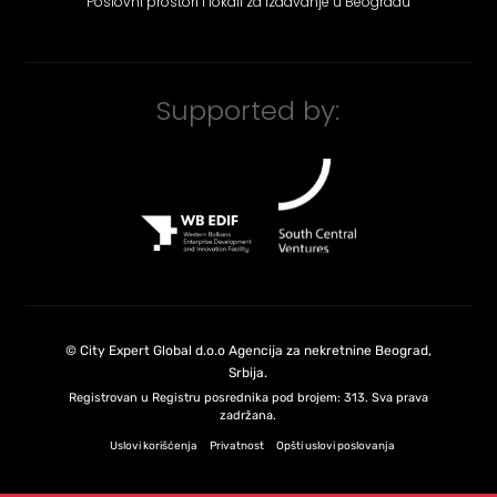
Poslovni prostori i lokali za izdavanje u Beogradu
Supported by:
©
City Expert Global d.o.o
Agencija za nekretnine Beograd,
Srbija
.
Registrovan u Registru posrednika pod brojem: 313. Sva prava
zadržana.
Uslovi korišćenja
Privatnost
Opšti uslovi poslovanja