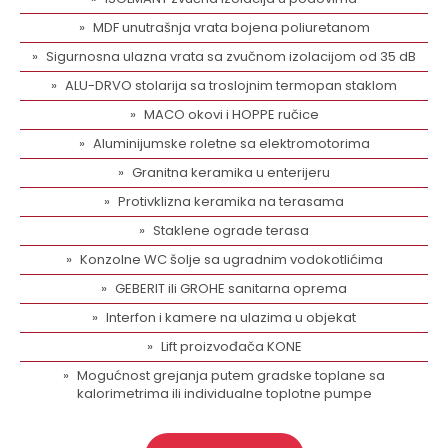
MDF unutrašnja vrata bojena poliuretanom
Sigurnosna ulazna vrata sa zvučnom izolacijom od 35 dB
ALU-DRVO stolarija sa troslojnim termopan staklom
MACO okovi i HOPPE ručice
Aluminijumske roletne sa elektromotorima
Granitna keramika u enterijeru
Protivklizna keramika na terasama
Staklene ograde terasa
Konzolne WC šolje sa ugradnim vodokotlićima
GEBERIT ili GROHE sanitarna oprema
Interfon i kamere na ulazima u objekat
Lift proizvođača KONE
Mogućnost grejanja putem gradske toplane sa
kalorimetrima ili individualne toplotne pumpe