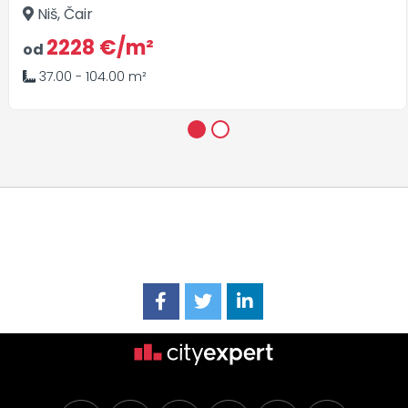
Niš, Čair
2228 €/m²
od
37.00 - 104.00 m²
1
2