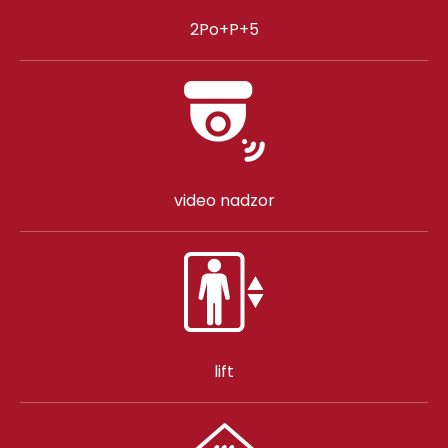
2Po+P+5
video nadzor
lift