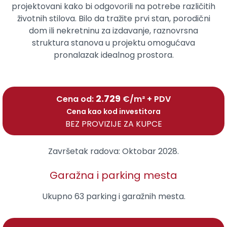
projektovani kako bi odgovorili na potrebe različitih
životnih stilova. Bilo da tražite prvi stan, porodični
dom ili nekretninu za izdavanje, raznovrsna
struktura stanova u projektu omogućava
pronalazak idealnog prostora.
2.729
Cena od:
€/m² + PDV
Cena kao kod investitora
BEZ PROVIZIJE ZA KUPCE
Završetak radova:
Oktobar 2028.
Garažna i parking mesta
Ukupno 63 parking i garažnih mesta.