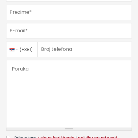
Prezime
*
E-mail
*
Telefon
Country
*
Broj telefona
(+381)
Code
Poruka
Prihvatam
uslove korišćenja
i
politiku privatnosti