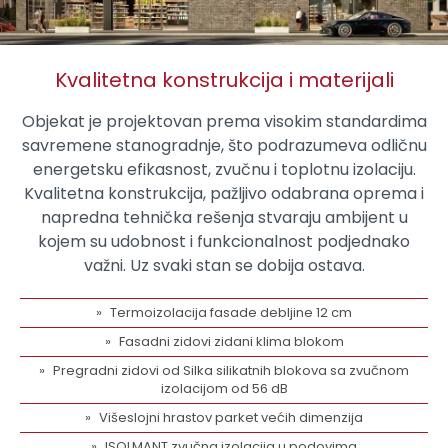
Kvalitetna konstrukcija i materijali
Objekat je projektovan prema visokim standardima
savremene stanogradnje, što podrazumeva odličnu
energetsku efikasnost, zvučnu i toplotnu izolaciju.
Kvalitetna konstrukcija, pažljivo odabrana oprema i
napredna tehnička rešenja stvaraju ambijent u
kojem su udobnost i funkcionalnost podjednako
važni. Uz svaki stan se dobija ostava.
Termoizolacija fasade debljine 12 cm
Fasadni zidovi zidani klima blokom
Pregradni zidovi od Silka silikatnih blokova sa zvučnom
izolacijom od 56 dB
Višeslojni hrastov parket većih dimenzija
ISOLMANT zvučna izolacija u podovima