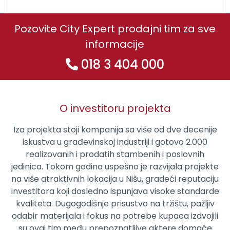
Pozovite City Expert prodajni tim za sve
informacije
018 3 404 000
O investitoru projekta
Iza projekta stoji kompanija sa više od dve decenije
iskustva u građevinskoj industriji i gotovo 2.000
realizovanih i prodatih stambenih i poslovnih
jedinica. Tokom godina uspešno je razvijala projekte
na više atraktivnih lokacija u Nišu, gradeći reputaciju
investitora koji dosledno ispunjava visoke standarde
kvaliteta. Dugogodišnje prisustvo na tržištu, pažljiv
odabir materijala i fokus na potrebe kupaca izdvojili
su ovaj tim među prepoznatljive aktere domaće