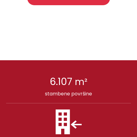
6.107
m²
stambene površine