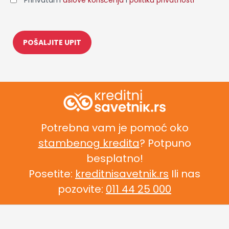
Potrebna vam je pomoć oko
stambenog kredita
? Potpuno
besplatno!
Posetite:
kreditnisavetnik.rs
Ili nas
pozovite:
011 44 25 000