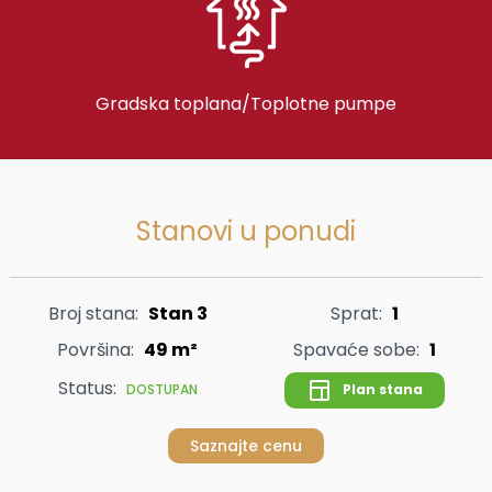
Gradska toplana/Toplotne pumpe
Stanovi u ponudi
Broj stana:
Stan 3
Sprat:
1
Površina:
49 m²
Spavaće sobe:
1
Status:
Plan stana
DOSTUPAN
Saznajte cenu