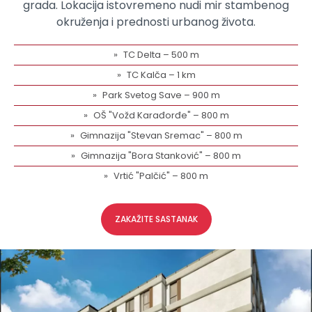
grada. Lokacija istovremeno nudi mir stambenog
okruženja i prednosti urbanog života.
TC Delta – 500 m
TC Kalča – 1 km
Park Svetog Save – 900 m
OŠ "Vožd Karađorđe" – 800 m
Gimnazija "Stevan Sremac" – 800 m
Gimnazija "Bora Stanković" – 800 m
Vrtić "Palčić" – 800 m
ZAKAŽITE SASTANAK