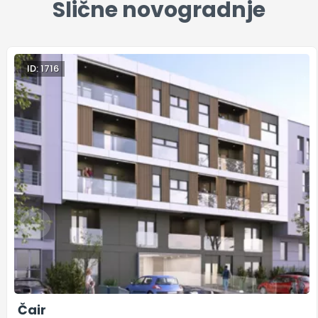
Slične novogradnje
ID: 1716
Čair