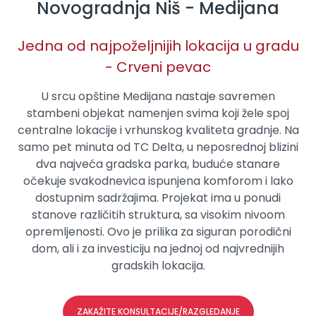
Novogradnja Niš - Medijana
Jedna od najpoželjnijih lokacija u gradu
- Crveni pevac
U srcu opštine Medijana nastaje savremen
stambeni objekat namenjen svima koji žele spoj
centralne lokacije i vrhunskog kvaliteta gradnje. Na
samo pet minuta od TC Delta, u neposrednoj blizini
dva najveća gradska parka, buduće stanare
očekuje svakodnevica ispunjena komforom i lako
dostupnim sadržajima. Projekat ima u ponudi
stanove različitih struktura, sa visokim nivoom
opremljenosti. Ovo je prilika za siguran porodični
dom, ali i za investiciju na jednoj od najvrednijih
gradskih lokacija.
ZAKAŽITE KONSULTACIJE/RAZGLEDANJE