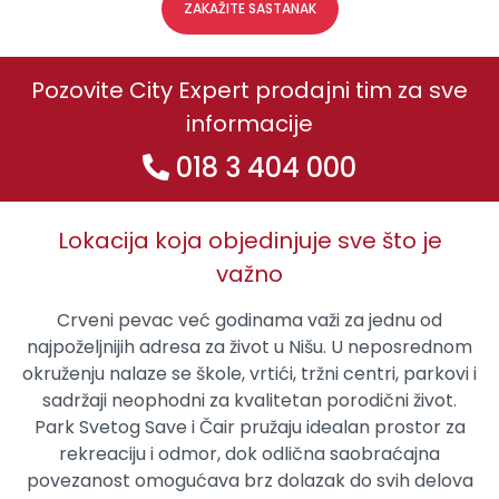
ZAKAŽITE SASTANAK
Pozovite City Expert prodajni tim za sve
informacije
018 3 404 000
Lokacija koja objedinjuje sve što je
važno
Crveni pevac već godinama važi za jednu od
najpoželjnijih adresa za život u Nišu. U neposrednom
okruženju nalaze se škole, vrtići, tržni centri, parkovi i
sadržaji neophodni za kvalitetan porodični život.
Park Svetog Save i Čair pružaju idealan prostor za
rekreaciju i odmor, dok odlična saobraćajna
povezanost omogućava brz dolazak do svih delova