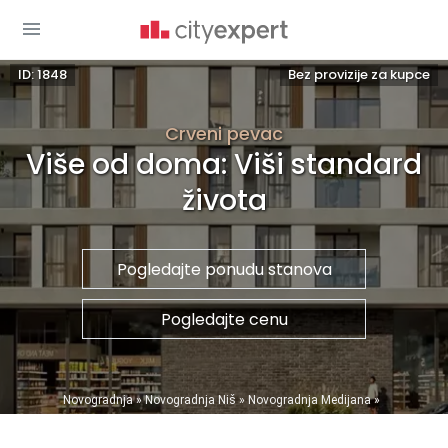
ID: 1848
Bez provizije za kupce
Crveni pevac
Više od doma: Viši standard
života
Pogledajte ponudu stanova
Pogledajte cenu
You are here
Novogradnja
»
Novogradnja Niš
»
Novogradnja Medijana
»