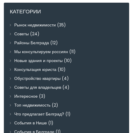
КАТЕГОРИИ
Рынок недвижимости
(35)
Советы
(24)
Районы Белграда
(12)
Мы консультируем россиян
(11)
Новые здания и проекты
(10)
Консультация юриста
(10)
Обустройство квартиры
(4)
Советы для владельцев
(4)
Интересное
(3)
Топ недвижимость
(2)
Что предлагает Белград?
(1)
События в Нише
(1)
События в Белграде
(1)