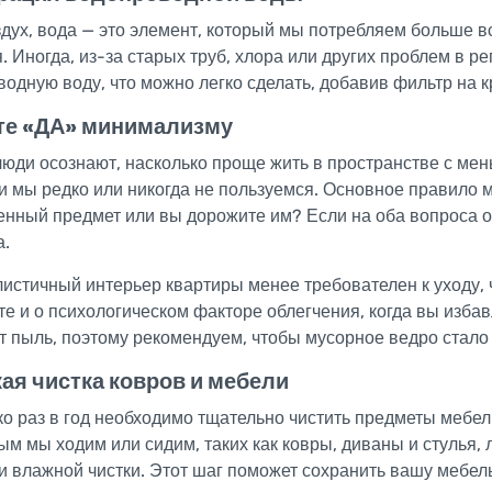
здух, вода — это элемент, который мы потребляем больше в
. Иногда, из-за старых труб, хлора или других проблем в р
одную воду, что можно легко сделать, добавив фильтр на к
те «ДА» минимализму
юди осознают, насколько проще жить в пространстве с мен
 мы редко или никогда не пользуемся. Основное правило м
нный предмет или вы дорожите им? Если на оба вопроса от
а.
стичный интерьер квартиры менее требователен к уходу, 
е и о психологическом факторе облегчения, когда вы избав
т пыль, поэтому рекомендуем, чтобы мусорное ведро стал
ая чистка ковров и мебели
о раз в год необходимо тщательно чистить предметы мебел
ым мы ходим или сидим, таких как ковры, диваны и стулья,
и влажной чистки. Этот шаг поможет сохранить вашу мебел