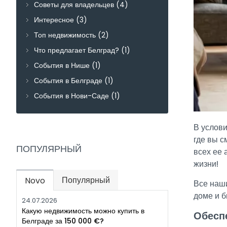
Советы для владельцев
(4)
Интересное
(3)
Топ недвижимость
(2)
Что предлагает Белград?
(1)
События в Нише
(1)
События в Белграде
(1)
События в Нови-Саде
(1)
В услови
где вы с
ПОПУЛЯРНЫЙ
всех ее 
жизни!
Популярный
Novo
(active tab)
Все наши
доме и 
24.07.2026
Какую недвижимость можно купить в
Обеспе
Белграде за 150 000 €?