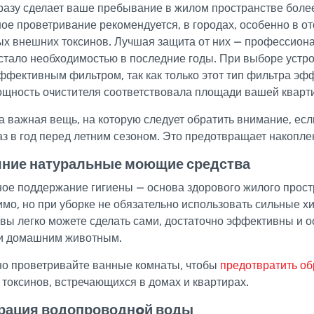
сразу сделает ваше пребывание в жилом пространстве боле
ое проветривание рекомендуется, в городах, особенно в о
х внешних токсинов. Лучшая защита от них — профессиона
стало необходимостью в последние годы. При выборе устр
фективным фильтром, так как только этот тип фильтра эф
ощность очистителя соответствовала площади вашей кварт
 важная вещь, на которую следует обратить внимание, есл
аз в год перед летним сезоном. Это предотвращает накопле
ние натуральные моющие средства
ое поддержание гигиены — основа здорового жилого прост
мо, но при уборке не обязательно использовать сильные хи
вы легко можете сделать сами, достаточно эффективны и о
ни домашним животным.
но проветривайте ванные комнаты, чтобы
предотвратить о
токсинов, встречающихся в домах и квартирах.
рация водопроводнoй воды