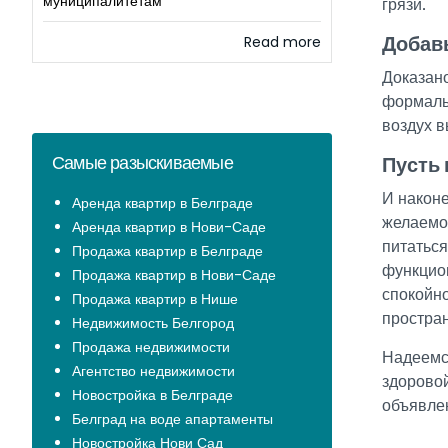
муниципалитетам
грязи.
Добавь
Read more
Доказано
формальд
воздух в
Самые разыскиваемые
Пусть 
И наконе
Аренда квартир в Белграде
желаемом
Аренда квартир в Нови-Саде
питаться
Продажа квартир в Белграде
функцион
Продажа квартир в Нови-Саде
спокойно
Продажа квартир в Нише
простран
Недвижимость Белгород
Продажа недвижимости
Надеемся
Агентство недвижимости
здорово
Новостройка в Белграде
объявле
Белград на воде апартаменты
Новостройка Нови Сад