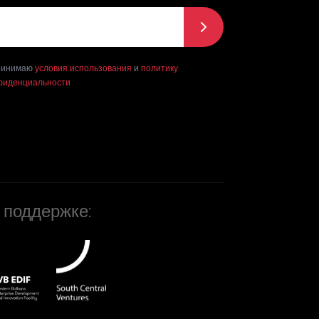
очта
*
ринимаю
условия использования
и
политику
фиденциальности
 поддержке: