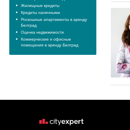
Жилищные кредиты
Кредиты наличными
Роскошные апартаменты в аренду
Белград
Оценка недвижимости
Коммерческие и офисные
помещения в аренду Белград