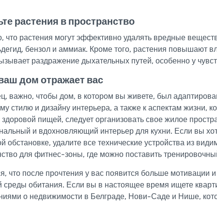
те растения в пространство
, что растения могут эффективно удалять вредные веществ
егид, бензол и аммиак. Кроме того, растения повышают вла
ызывает раздражение дыхательных путей, особенно у чувс
ваш дом отражает вас
ц, важно, чтобы дом, в котором вы живете, был адаптирова
у стилю и дизайну интерьера, а также к аспектам жизни, к
 здоровой пищей, следует организовать свое жилое прост
альный и вдохновляющий интерьер для кухни. Если вы хоти
й обстановке, удалите все технические устройства из види
ство для фитнес-зоны, где можно поставить тренировочны
, что после прочтения у вас появится больше мотивации и
й среды обитания. Если вы в настоящее время ищете квар
ниями о недвижимости в Белграде, Нови-Саде и Нише, ко