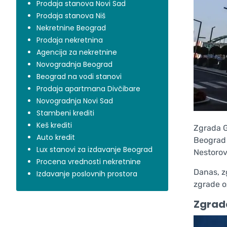
Prodaja stanova Novi Sad
Prodaja stanova Niš
Nekretnine Beograd
Prodaja nekretnina
Agencija za nekretnine
Novogradnja Beograd
Beograd na vodi stanovi
Prodaja apartmana Divčibare
Novogradnja Novi Sad
Stambeni krediti
Keš krediti
Zgrada G
Auto kredit
Beograd 
Lux stanovi za izdavanje Beograd
Nestorov
Procena vrednosti nekretnine
Danas, z
Izdavanje poslovnih prostora
zgrade o
Zgrada