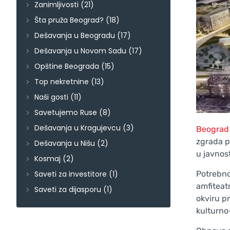
Zanimljivosti
(21)
Šta pruža Beograd?
(18)
Dešavanja u Beogradu
(17)
Dešavanja u Novom Sadu
(17)
Opštine Beograda
(15)
Top nekretnine
(13)
Naši gosti
(11)
Savetujemo Ruse
(8)
Dešavanja u Kragujevcu
(3)
Beograd 
zgrada po
Dešavanja u Nišu
(2)
u javnost
Kosmaj
(2)
Saveti za investitore
(1)
Potrebno
amfiteat
Saveti za dijasporu
(1)
okviru pr
kulturno-