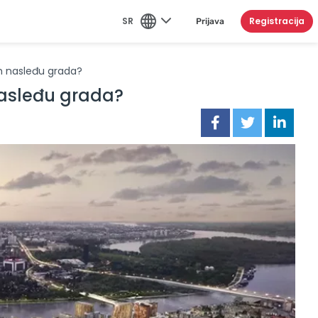
SR
Registracija
Prijava
om nasleđu grada?
nasleđu grada?