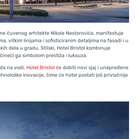
ane čuvenog arhitekte Nikole Nestorovića, manifestuje
 vitkim linijama i sofisticiranim detaljima na fasadi i u
kih dela u gradu. Stilski, Hotel Bristol kombinuje
čineći ga simbolom prestiža i luksuza.
da na vodi,
Hotel Bristol
će dobiti novi sjaj i unapređene
hnološke inovacije, čime će hotel postati još privlačnije