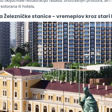
u uključivale restauraciju fasada, unutrašnjih prostora, ali
 restorana ili hotela.
 Železničke stanice - vremeplov kroz stari