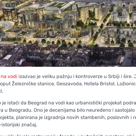
na vodi
izazvao je veliku pažnju i kontroverze u Srbiji i šire
put Železničke stanice, Geozavoda, Hotela Bristol, Ložionice 
i.
 je istaći da Beograd na vodi kao urbanistički projekat podr
ra u Beogradu. Ono je decenijama bilo neuređeno i sastojalo 
ojekta, planirana je izgradnja novih stambenih, poslovnih i re
istorijski značaj.