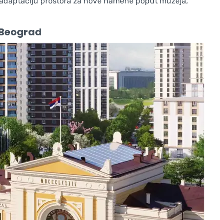
 i adaptaciju prostora za nove namene poput muzeja,
 Beograd