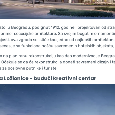
istol u Beogradu, podignut 1912. godine i projektovan od str
primer secesijske arhitekture. Sa svojim bogatim ornamentima,
osti, ova zgrada se ističe kao jedno od najlepših arhitektons
 secesije sa funkcionalnošću savremenih hotelskih objekata, 
m na planiranu rekonstrukciju kao deo modernizacije Beogra
 Očekuje se da će rekonstrukcija doneti savremeni dizajn i te
 za poslovne putnike i turiste.
 Ložionice - budući kreativni centar