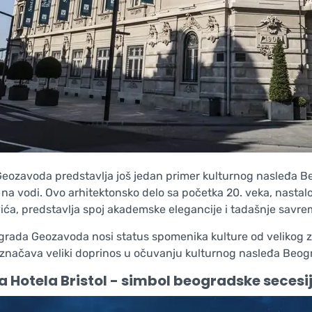
eozavoda predstavlja još jedan primer kulturnog nasleđa Be
na vodi. Ovo arhitektonsko delo sa početka 20. veka, nastalo
ića, predstavlja spoj akademske elegancije i tadašnje savre
grada Geozavoda nosi status spomenika kulture od velikog zn
značava veliki doprinos u očuvanju kulturnog nasleđa Beograd
 Hotela Bristol - simbol beogradske secesi