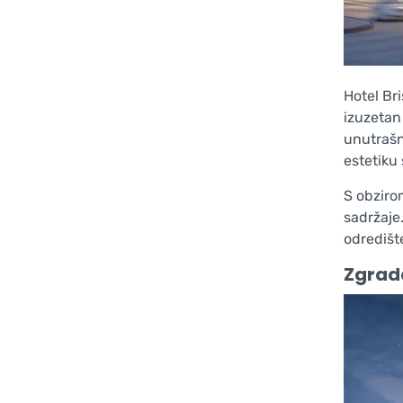
Hotel Br
izuzetan 
unutrašnj
estetiku
S obziro
sadržaje.
odredište
Zgrada