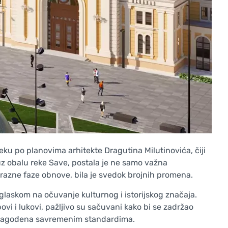
ku po planovima arhitekte Dragutina Milutinovića, čiji
a uz obalu reke Save, postala je ne samo važna
 razne faze obnove, bila je svedok brojnih promena.
laskom na očuvanje kulturnog i istorijskog značaja.
ovi i lukovi, pažljivo su sačuvani kako bi se zadržao
prilagođena savremenim standardima.