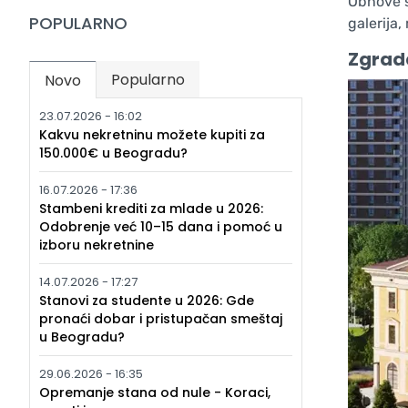
Obnove s
POPULARNO
galerija,
Zgrada
Popularno
Novo
(active tab)
23.07.2026 - 16:02
Kakvu nekretninu možete kupiti za
150.000€ u Beogradu?
16.07.2026 - 17:36
Stambeni krediti za mlade u 2026:
Odobrenje već 10–15 dana i pomoć u
izboru nekretnine
14.07.2026 - 17:27
Stanovi za studente u 2026: Gde
pronaći dobar i pristupačan smeštaj
u Beogradu?
29.06.2026 - 16:35
Opremanje stana od nule - Koraci,