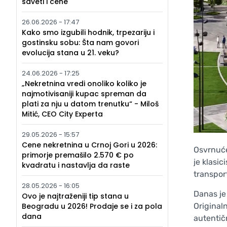
saveti i cene
26.06.2026 - 17:47
Kako smo izgubili hodnik, trpezariju i
gostinsku sobu: Šta nam govori
evolucija stana u 21. veku?
24.06.2026 - 17:25
„Nekretnina vredi onoliko koliko je
najmotivisaniji kupac spreman da
plati za nju u datom trenutku“ - Miloš
Mitić, CEO City Experta
29.05.2026 - 15:57
Cene nekretnina u Crnoj Gori u 2026:
Osvrnuće
primorje premašilo 2.570 € po
je klasic
kvadratu i nastavlja da raste
transpor
28.05.2026 - 16:05
Danas je
Ovo je najtraženiji tip stana u
Beogradu u 2026! Prodaje se i za pola
Originaln
dana
autentič