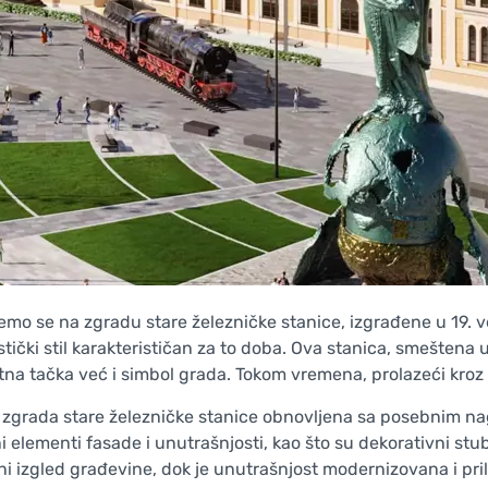
mo se na zgradu stare železničke stanice, izgrađene u 19. ve
istički stil karakterističan za to doba. Ova stanica, smešten
tna tačka već i simbol grada. Tokom vremena, prolazeći kroz
 zgrada stare železničke stanice obnovljena sa posebnim nag
i elementi fasade i unutrašnjosti, kao što su dekorativni stub
ni izgled građevine, dok je unutrašnjost modernizovana i 