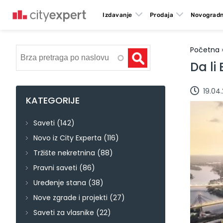
Izdavanje
Prodaja
Novogradn
Početna
Pretraga
Da li
19.04
KATEGORIJE
Saveti
(142)
Novo iz City Experta
(116)
Tržište nekretnina
(88)
Pravni saveti
(86)
Uređenje stana
(38)
Nove zgrade i projekti
(27)
Saveti za vlasnike
(22)