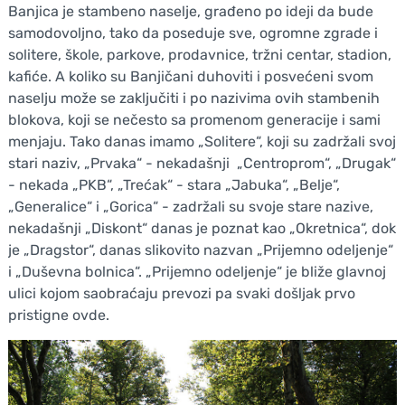
Banjica je stambeno naselje, građeno po ideji da bude
samodovoljno, tako da poseduje sve, ogromne zgrade i
solitere, škole, parkove, prodavnice, tržni centar, stadion,
kafiće. A koliko su Banjičani duhoviti i posvećeni svom
naselju može se zaključiti i po nazivima ovih stambenih
blokova, koji se nečesto sa promenom generacije i sami
menjaju. Tako danas imamo „Solitere“, koji su zadržali svoj
stari naziv, „Prvaka“ - nekadašnji „Centroprom“, „Drugak“
- nekada „PKB“, „Trećak“ - stara „Jabuka“, „Belje“,
„Generalice“ i „Gorica“ - zadržali su svoje stare nazive,
nekadašnji „Diskont“ danas je poznat kao „Okretnica“, dok
je „Dragstor“, danas slikovito nazvan „Prijemno odeljenje“
i „Duševna bolnica“. „Prijemno odeljenje“ je bliže glavnoj
ulici kojom saobraćaju prevozi pa svaki došljak prvo
pristigne ovde.