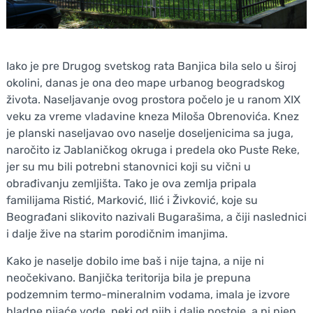
Iako je pre Drugog svetskog rata Banjica bila selo u široj
okolini, danas je ona deo mape urbanog beogradskog
života. Naseljavanje ovog prostora počelo je u ranom XIX
veku za vreme vladavine kneza Miloša Obrenovića. Knez
je planski naseljavao ovo naselje doseljenicima sa juga,
naročito iz Jablaničkog okruga i predela oko Puste Reke,
jer su mu bili potrebni stanovnici koji su vični u
obrađivanju zemljišta. Tako je ova zemlja pripala
familijama Ristić, Marković, Ilić i Živković, koje su
Beograđani slikovito nazivali Bugarašima, a čiji naslednici
i dalje žive na starim porodičnim imanjima.
Kako je naselje dobilo ime baš i nije tajna, a nije ni
neočekivano. Banjička teritorija bila je prepuna
podzemnim termo-mineralnim vodama, imala je izvore
hladne pijaće vode, neki od njih i dalje postoje, a ni njen