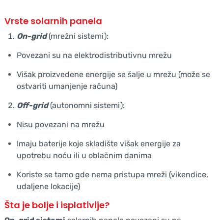
Vrste solarnih panela
On-grid
(mrežni sistemi):
Povezani su na elektrodistributivnu mrežu
Višak proizvedene energije se šalje u mrežu (može se
ostvariti umanjenje računa)
Off-grid
(autonomni sistemi):
Nisu povezani na mrežu
Imaju baterije koje skladište višak energije za
upotrebu noću ili u oblačnim danima
Koriste se tamo gde nema pristupa mreži (vikendice,
udaljene lokacije)
Šta je bolje i isplativije?