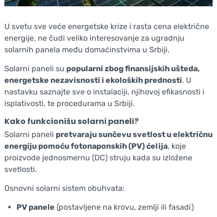
U svetu sve veće energetske krize i rasta cena električne
energije, ne čudi veliko interesovanje za ugradnju
solarnih panela među domaćinstvima u Srbiji.
Solarni paneli su
popularni zbog finansijskih ušteda,
energetske nezavisnosti i ekoloških prednosti
. U
nastavku saznajte sve o instalaciji, njihovoj efikasnosti i
isplativosti, te procedurama u Srbiji.
Kako funkcionišu solarni paneli?
Solarni paneli
pretvaraju sunčevu svetlost u električnu
energiju pomoću fotonaponskih (PV) ćelija
, koje
proizvode jednosmernu (DC) struju kada su izložene
svetlosti.
Osnovni solarni sistem obuhvata:
PV panele
(postavljene na krovu, zemlji ili fasadi)