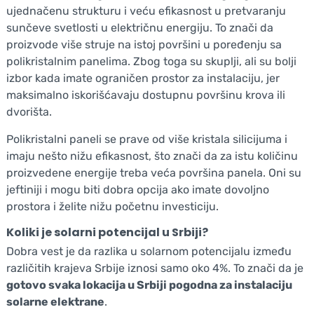
ujednačenu strukturu i veću efikasnost u pretvaranju
sunčeve svetlosti u električnu energiju. To znači da
proizvode više struje na istoj površini u poređenju sa
polikristalnim panelima. Zbog toga su skuplji, ali su bolji
izbor kada imate ograničen prostor za instalaciju, jer
maksimalno iskorišćavaju dostupnu površinu krova ili
dvorišta.
Polikristalni paneli se prave od više kristala silicijuma i
imaju nešto nižu efikasnost, što znači da za istu količinu
proizvedene energije treba veća površina panela. Oni su
jeftiniji i mogu biti dobra opcija ako imate dovoljno
prostora i želite nižu početnu investiciju.
Koliki je solarni potencijal u Srbiji?
Dobra vest je da razlika u solarnom potencijalu između
različitih krajeva Srbije iznosi samo oko 4%. To znači da je
gotovo svaka lokacija u Srbiji pogodna za instalaciju
solarne elektrane
.