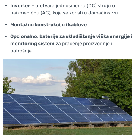
Inverter
– pretvara jednosmernu (DC) struju u
naizmeničnu (AC), koja se koristi u domaćinstvu
Montažnu konstrukciju i kablove
Opcionalno
:
baterije za skladištenje viška energije i
monitoring sistem
za praćenje proizvodnje i
potrošnje