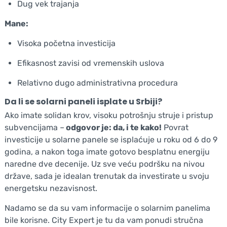
Dug vek trajanja
Mane:
Visoka početna investicija
Efikasnost zavisi od vremenskih uslova
Relativno dugo administrativna procedura
Da li se solarni paneli isplate u Srbiji?
Ako imate solidan krov, visoku potrošnju struje i pristup
subvencijama –
odgovor je: da, i te kako!
Povrat
investicije u solarne panele se isplaćuje u roku od 6 do 9
godina, a nakon toga imate gotovo besplatnu energiju
naredne dve decenije. Uz sve veću podršku na nivou
države, sada je idealan trenutak da investirate u svoju
energetsku nezavisnost.
Nadamo se da su vam informacije o solarnim panelima
bile korisne. City Expert je tu da vam ponudi stručna