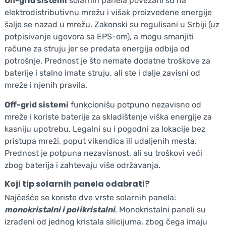
On-grid sistemi
solarnih panela povezani su na
elektrodistributivnu mrežu i višak proizvedene energije
šalje se nazad u mrežu. Zakonski su regulisani u Srbiji (uz
potpisivanje ugovora sa EPS-om), a mogu smanjiti
račune za struju jer se predata energija odbija od
potrošnje. Prednost je što nemate dodatne troškove za
baterije i stalno imate struju, ali ste i dalje zavisni od
mreže i njenih pravila.
Off-grid sistemi
funkcionišu potpuno nezavisno od
mreže i koriste baterije za skladištenje viška energije za
kasniju upotrebu. Legalni su i pogodni za lokacije bez
pristupa mreži, poput vikendica ili udaljenih mesta.
Prednost je potpuna nezavisnost, ali su troškovi veći
zbog baterija i zahtevaju više održavanja.
Koji tip solarnih panela odabrati?
Najčešće se koriste dve vrste solarnih panela:
monokristalni i polikristalni
. Monokristalni paneli su
izrađeni od jednog kristala silicijuma, zbog čega imaju