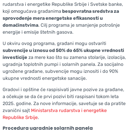
rudarstva i energetike Republike Srbije i Svetske banke,
koji omogućava građanima
bespovratna sredstva za
sprovođenje mera energetske efikasnosti u
domaćinstvima
. Cilj programa je smanjenje potrošnje
energije i emisije štetnih gasova.
U okviru ovog programa, građani mogu ostvariti
subvencije u iznosu od 50% do 65% ukupne vrednosti
investicije
za mere kao što su zamena stolarije, izolacija,
ugradnja toplotnih pumpi i solarnih panela. Za socijalno
ugrožene građane, subvencije mogu iznositi i do 90%
ukupne vrednosti energetske sanacije.
Gradovi i opštine će raspisivati javne pozive za građane,
a očekuje se da će prvi pozivi biti raspisani tokom leta
2025. godine.
Za nove informacije, savetuje se da pratite
zvanični sajt
Ministarstva rudarstva i energetike
Republike Srbije
.
Procedura ugradnje solarnih panela