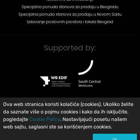
Specijalna ponuda stanova za prodaju u Beogradu
Specijalna ponuda stanova za prodaju u Novom Sadu
Izdavanje poslovnih prostora i lokala Beograd
Supported by:
Ova web stranica koristi kolačiće (cookies). Ukoliko želite
da saznate više o pojmu cookies i kako da ih isključite,
©
City Expert Global d.o.o
Agencija za nekretnine Beograd, Srbija
.
pogledajte
Cookie Policy
. Nastavljajući posetu našem
Registrovan u Registru posrednika pod brojem: 313. Sva prava zadržana.
web sajtu, saglasni ste sa korišćenjem cookies.
Uslovi korišćenja
Privatnost
Opšti uslovi poslovanja