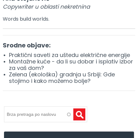
Copywriter u oblasti nekretnina
Words build worlds.
Srodne objave:
Praktični saveti za uštedu električne energije
Montažne kuće - da li su dobar i isplativ izbor
za vaš dom?
Zelena (ekološka) gradnja u Srbiji: Gde
stojimo i kako možemo bolje?
Pretraga