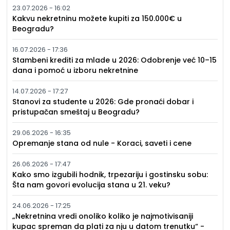
23.07.2026 - 16:02
Kakvu nekretninu možete kupiti za 150.000€ u
Beogradu?
16.07.2026 - 17:36
Stambeni krediti za mlade u 2026: Odobrenje već 10–15
dana i pomoć u izboru nekretnine
14.07.2026 - 17:27
Stanovi za studente u 2026: Gde pronaći dobar i
pristupačan smeštaj u Beogradu?
29.06.2026 - 16:35
Opremanje stana od nule - Koraci, saveti i cene
26.06.2026 - 17:47
Kako smo izgubili hodnik, trpezariju i gostinsku sobu:
Šta nam govori evolucija stana u 21. veku?
24.06.2026 - 17:25
„Nekretnina vredi onoliko koliko je najmotivisaniji
kupac spreman da plati za nju u datom trenutku“ -