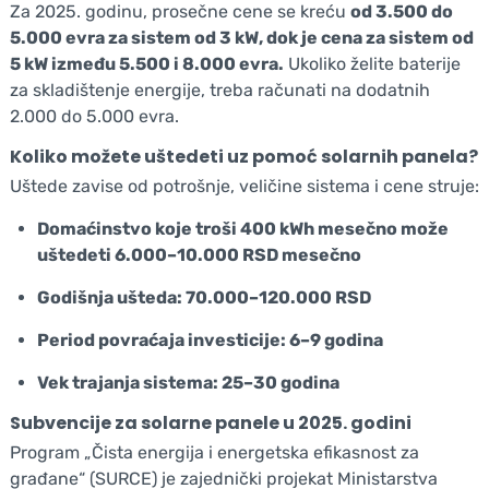
Za 2025. godinu, prosečne cene se kreću
od 3.500 do
5.000 evra za sistem od 3 kW, dok je cena za sistem od
5 kW između 5.500 i 8.000 evra.
Ukoliko želite baterije
za skladištenje energije, treba računati na dodatnih
2.000 do 5.000 evra.
Koliko možete uštedeti uz pomoć solarnih panela?
Uštede zavise od potrošnje, veličine sistema i cene struje:
Domaćinstvo koje troši 400 kWh mesečno može
uštedeti 6.000–10.000 RSD mesečno
Godišnja ušteda: 70.000–120.000 RSD
Period povraćaja investicije: 6–9 godina
Vek trajanja sistema: 25–30 godina
Subvencije za solarne panele u 2025. godini
Program „Čista energija i energetska efikasnost za
građane“ (SURCE) je zajednički projekat Ministarstva