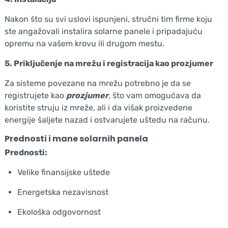
Nakon što su svi uslovi ispunjeni, stručni tim firme koju
ste angažovali instalira solarne panele i pripadajuću
opremu na vašem krovu ili drugom mestu.
5. Priključenje na mrežu i registracija kao prozjumer
Za sisteme povezane na mrežu potrebno je da se
registrujete kao
prozjumer
, što vam omogućava da
koristite struju iz mreže, ali i da višak proizvedene
energije šaljete nazad i ostvarujete uštedu na računu.
Prednosti i mane solarnih panela
Prednosti:
Velike finansijske uštede
Energetska nezavisnost
Ekološka odgovornost