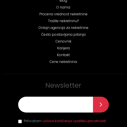
Blog
O nama
Procena vrednost nekretnine
Tražite nekretninu?
Onlajn agencija za nekretnine
Često postavljana pitanja
Cenovnik
Karijera
Kontakt
Cene nekretnina
Newsletter
E-mail
*
Prihvatam
uslove korišćenja
i
politiku privatnosti