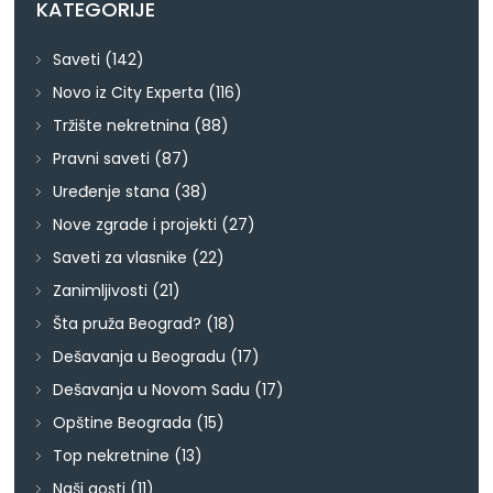
KATEGORIJE
Saveti
(142)
Novo iz City Experta
(116)
Tržište nekretnina
(88)
Pravni saveti
(87)
Uređenje stana
(38)
Nove zgrade i projekti
(27)
Saveti za vlasnike
(22)
Zanimljivosti
(21)
Šta pruža Beograd?
(18)
Dešavanja u Beogradu
(17)
Dešavanja u Novom Sadu
(17)
Opštine Beograda
(15)
Top nekretnine
(13)
Naši gosti
(11)