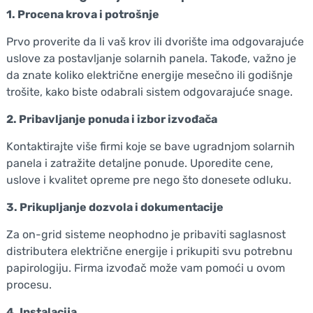
1. Procena krova i potrošnje
Prvo proverite da li vaš krov ili dvorište ima odgovarajuće
uslove za postavljanje solarnih panela. Takođe, važno je
da znate koliko električne energije mesečno ili godišnje
trošite, kako biste odabrali sistem odgovarajuće snage.
2. Pribavljanje ponuda i izbor izvođača
Kontaktirajte više firmi koje se bave ugradnjom solarnih
panela i zatražite detaljne ponude. Uporedite cene,
uslove i kvalitet opreme pre nego što donesete odluku.
3. Prikupljanje dozvola i dokumentacije
Za on-grid sisteme neophodno je pribaviti saglasnost
distributera električne energije i prikupiti svu potrebnu
papirologiju. Firma izvođač može vam pomoći u ovom
procesu.
4. Instalacija