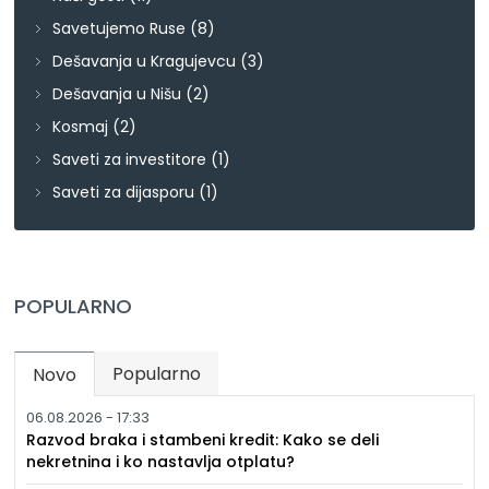
Savetujemo Ruse
(8)
Dešavanja u Kragujevcu
(3)
Dešavanja u Nišu
(2)
Kosmaj
(2)
Saveti za investitore
(1)
Saveti za dijasporu
(1)
POPULARNO
Popularno
Novo
(active tab)
06.08.2026 - 17:33
Razvod braka i stambeni kredit: Kako se deli
nekretnina i ko nastavlja otplatu?