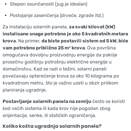
Stepen osunčanosti (jug je idealan)
Postojanje zasenčenja (drveće, zgrade itd.)
Za instalaciju solarnih panela,
za svaki kilovat (kW)
instalisane snage potrebno je oko 5 kvadratnih metara
krova
. Na primer,
da biste postavili sistem od 5 kW, biće
vam potrebno približno 25 m² krova
. Ova površina
omogućava dovoljnu proizvodnju energije da pokrije
prosečnu godišnju potrošnju električne energije u
domaćinstvu. Kad se radi o težini, solarni paneli
povećavaju opterećenje krova za oko 10 kilograma po
kvadratnom metru, što je važno uzeti u obzir prilikom
planiranja ugradnje.
Postavljanje solarnih panela na zemlju
često se koristi
kod većih sistema ili kada krov nije pogodan zbog
orijentacije, senke, ili statičkih ograničenja.
Koliko košta ugradnja solarnih panela?