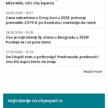
Miloš Mitić, CEO City Experta
29.05.2026 - 15:57
Cene nekretnina u Crnoj Gori u 2026: primorje
premašilo 2.570 € po kvadratu i nastavlja da raste
28.05.2026 - 16:05
Ovo je najtraženiji tip stana u Beogradu u 2026!
Prodaje se i za pola dana
27.05.2026 - 12:34
Da li kupiti stan u potkrovlju? Predrasude, prednosti i
ono što kupci često ne znaju
Read more
Najtraženije na cityexpert.rs