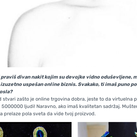
ti praviš divan nakit kojim su devojke vidno oduševljene, 
 izuzetno uspešan online biznis. Svakako, ti imaš puno posla
osla?
 stvari zašto je online trgovina dobra, jeste to da virtueln
 5000000 ljudi! Naravno, ako imaš kvalitetan sadržaj. Mušter
a prelaze pola sveta da vide tvoj proizvod.