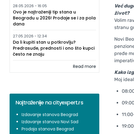
28.05.2026 - 16:05
Već dugo
Ovo je najtraženiji tip stana u
život?
Beogradu u 2026! Prodaje se i za pola
Volim ra
dana
stranu g
27.05.2026 - 12:34
Novi Beo
Da li kupiti stan u potkrovlju?
penzione
Predrasude, prednosti i ono što kupci
pređe mo
često ne znaju
imperativ
Read more
Kako izg
Moj idea
08:00
Najtraženije na cityexpert.rs
09:00
Izdavanje stanova Beograd
11:00
Izdavanje stanova Novi Sad
19:00
Prodaja stanova Beograd