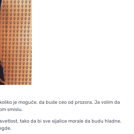
koliko je moguće, da bude ceo od prozora. Ja volim da
kom smislu.
 svetlost, tako da bi sve sijalice morale da budu hladne.
negde.