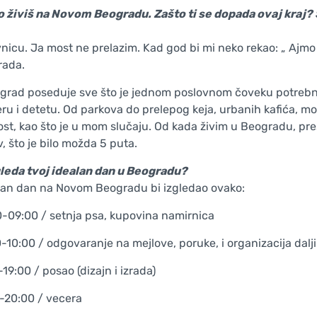
 živiš na Novom Beogradu. Zašto ti se dopada ovaj kraj? 
vnicu. Ja most ne prelazim. Kad god bi mi neko rekao: „ Ajmo
rada.
grad poseduje sve što je jednom poslovnom čoveku potrebno
ru i detetu. Od parkova do prelepog keja, urbanih kafića, 
st, kao što je u mom slučaju. Od kada živim u Beogradu, pre
, što je bilo možda 5 puta.
leda tvoj idealan dan u Beogradu?
lan dan na Novom Beogradu bi izgledao ovako:
-09:00 / setnja psa, kupovina namirnica
-10:00 / odgovaranje na mejlove, poruke, i organizacija dalj
-19:00 / posao (dizajn i izrada)
-20:00 / vecera