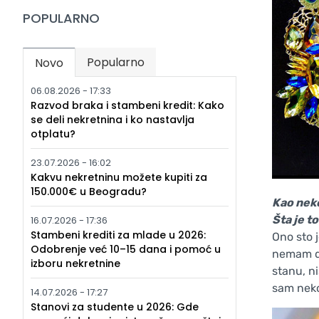
POPULARNO
Popularno
Novo
(active tab)
06.08.2026 - 17:33
Razvod braka i stambeni kredit: Kako
se deli nekretnina i ko nastavlja
otplatu?
23.07.2026 - 16:02
Kakvu nekretninu možete kupiti za
150.000€ u Beogradu?
Kao neko
Šta je t
16.07.2026 - 17:36
Stambeni krediti za mlade u 2026:
Ono sto 
Odobrenje već 10–15 dana i pomoć u
nemam do
izboru nekretnine
stanu, ni
sam neko
14.07.2026 - 17:27
Stanovi za studente u 2026: Gde