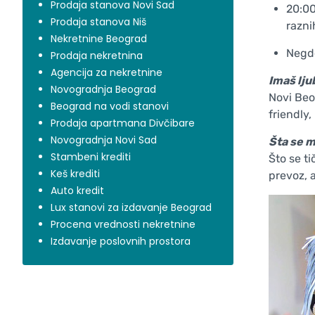
Prodaja stanova Novi Sad
20:00
Prodaja stanova Niš
razni
Nekretnine Beograd
Negde
Prodaja nekretnina
Agencija za nekretnine
Imaš lju
Novogradnja Beograd
Novi Beo
Beograd na vodi stanovi
friendly,
Prodaja apartmana Divčibare
Novogradnja Novi Sad
Šta se m
Stambeni krediti
Što se t
Keš krediti
prevoz, a
Auto kredit
Lux stanovi za izdavanje Beograd
Procena vrednosti nekretnine
Izdavanje poslovnih prostora