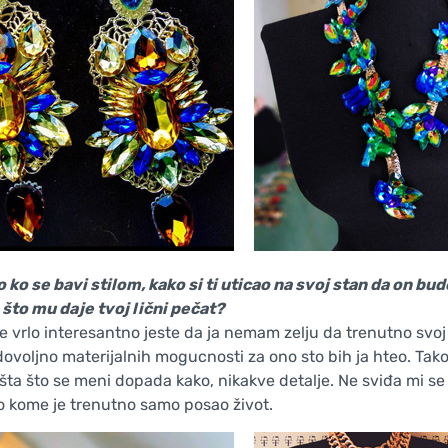
 ko se bavi stilom, kako si ti uticao na svoj stan da on b
o što mu daje tvoj lični pečat?
je vrlo interesantno jeste da ja nemam zelju da trenutno svoj
voljno materijalnih mogucnosti za ono sto bih ja hteo. Tako 
šta što se meni dopada kako, nikakve detalje. Ne sviđa mi se ni
 kome je trenutno samo posao život.