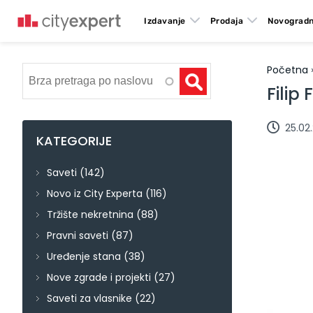
Izdavanje
Prodaja
Novogradn
Početna
Pretraga
Filip
25.02
KATEGORIJE
Saveti
(142)
Novo iz City Experta
(116)
Tržište nekretnina
(88)
Pravni saveti
(87)
Uređenje stana
(38)
Nove zgrade i projekti
(27)
Saveti za vlasnike
(22)