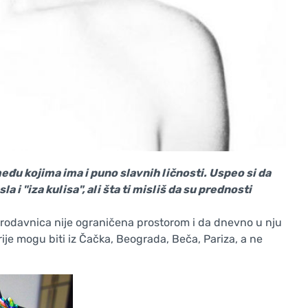
među kojima ima i puno slavnih ličnosti. Uspeo si da
 i "iza kulisa", ali šta ti misliš da su prednosti
a prodavnica nije ograničena prostorom i da dnevno u nju
ije mogu biti iz Čačka, Beograda, Beča, Pariza, a ne