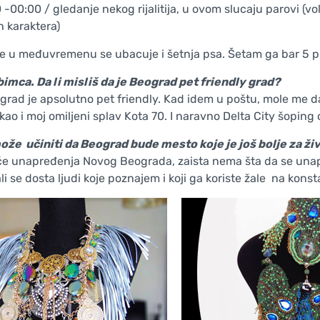
 -00:00 / gledanje nekog rijalitija, u ovom slucaju parovi (voli
h karaktera)
 u međuvremenu se ubacuje i šetnja psa. Šetam ga bar 5 put
bimca. Da li misliš da je Beograd pet friendly grad?
grad je apsolutno pet friendly. Kad idem u poštu, mole me da
 kao i moj omiljeni splav Kota 70. I naravno Delta City šoping 
ože učiniti da Beograd bude mesto koje je još bolje za ži
iče unapređenja Novog Beograda, zaista nema šta da se unap
li se dosta ljudi koje poznajem i koji ga koriste žale na kon