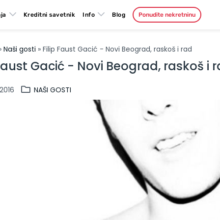
ja
Kreditni savetnik
Info
Blog
Ponudite nekretninu
»
Naši gosti
» Filip Faust Gacić - Novi Beograd, raskoš i rad
 Faust Gacić - Novi Beograd, raskoš i 
.2016
NAŠI GOSTI