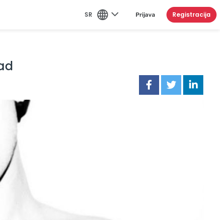
SR
Registracija
Prijava
rad