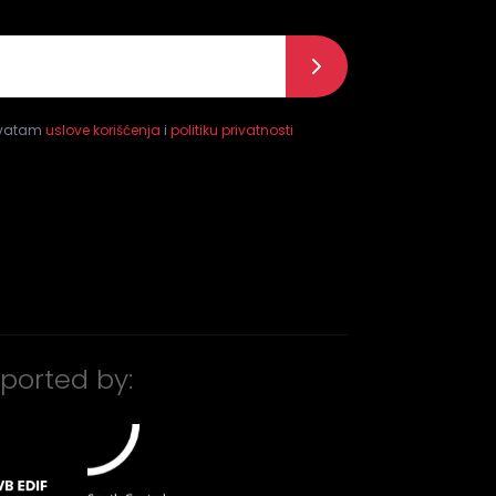
l
*
hvatam
uslove korišćenja
i
politiku privatnosti
ported by: