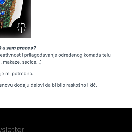
iš u sam proces?
kreativnost i prilagođavanje određenog komada telu
, makaze, secice...)
ije mi potrebno.
novu dodaju delovi da bi bilo raskošno i kič.
sletter