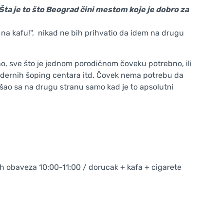
Šta je to što Beograd čini mestom koje je dobro za
 na kafu!", nikad ne bih prihvatio da idem na drugu
, sve što je jednom porodičnom čoveku potrebno, ili
modernih šoping centara itd. Čovek nema potrebu da
šao sa na drugu stranu samo kad je to apsolutni
ih obaveza 10:00-11:00 / dorucak + kafa + cigarete