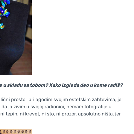
ude u skladu sa tobom? Kako izgleda deo u kome radiš?
 lični prostor prilagodim svojim estetskim zahtevima, jer
da ja zivim u svojoj radionici, nemam fotografije u
 tepih, ni krevet, ni sto, ni prozor, apsolutno ništa, jer