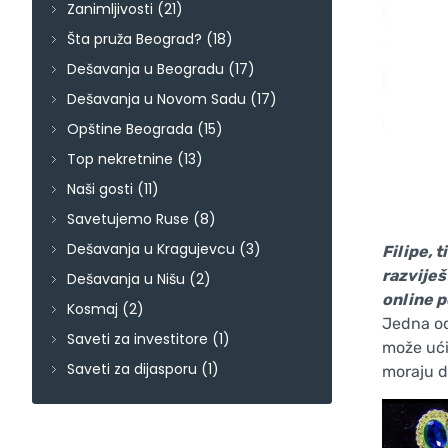
Zanimljivosti
(21)
Šta pruža Beograd?
(18)
Dešavanja u Beogradu
(17)
Dešavanja u Novom Sadu
(17)
Opštine Beograda
(15)
Top nekretnine
(13)
Naši gosti
(11)
Savetujemo Ruse
(8)
Dešavanja u Kragujevcu
(3)
Filipe, 
razviješ
Dešavanja u Nišu
(2)
online p
Kosmaj
(2)
Jedna od
Saveti za investitore
(1)
može ući
Saveti za dijasporu
(1)
moraju d