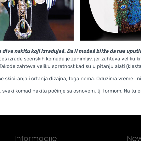
 dive nakitu koji izrađuješ. Da li možeš bliže da nas uput
es izrade scenskih komada je zanimljiv, jer zahteva veliku 
 Takođe zahteva veliku spretnost kad su u pitanju alati (klesta
če skiciranja i crtanja dizajna, toga nema. Oduzima vreme i n
, svaki komad nakita počinje sa osnovom, tj. formom. Na tu os
Informacije
New