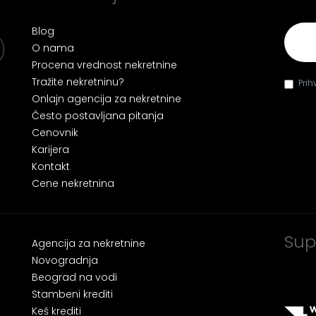
E-mai
Blog
O nama
Procena vrednost nekretnine
Tražite nekretninu?
Pri
Onlajn agencija za nekretnine
Često postavljana pitanja
Cenovnik
Karijera
Kontakt
Cene nekretnina
Sup
Agencija za nekretnine
Novogradnja
Beograd na vodi
Stambeni krediti
Keš krediti