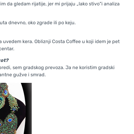
m da gledam rijatije, jer mi prijaju „lako stivo"i analiza
a dnevno, oko zgrade ili po keju.
 uvedem kera. Obliznji Costa Coffee u koji idem je pet
centar.
vot?
redi, sem gradskog prevoza. Ja ne koristim gradski
stantne gužve i smrad.