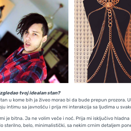
izgledao tvoj idealan stan?
stan u kome bih ja živeo morao bi da bude prepun prozora. U
ju intimu sa javnošću i prija mi interakcija sa ljudima u sva
mi je bitna. Ja ne volim veče i noć. Prija mi isključivo hladna
lo sterilno, belo, minimalistički, sa nekim crnim detaljem po