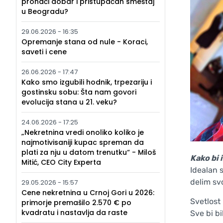
pronaći dobar i pristupačan smeštaj
u Beogradu?
29.06.2026 - 16:35
Opremanje stana od nule - Koraci,
saveti i cene
26.06.2026 - 17:47
Kako smo izgubili hodnik, trpezariju i
gostinsku sobu: Šta nam govori
evolucija stana u 21. veku?
24.06.2026 - 17:25
„Nekretnina vredi onoliko koliko je
najmotivisaniji kupac spreman da
plati za nju u datom trenutku“ - Miloš
Kako bi 
Mitić, CEO City Experta
Idealan 
delim svo
29.05.2026 - 15:57
Cene nekretnina u Crnoj Gori u 2026:
Svetlost 
primorje premašilo 2.570 € po
kvadratu i nastavlja da raste
Sve bi bi