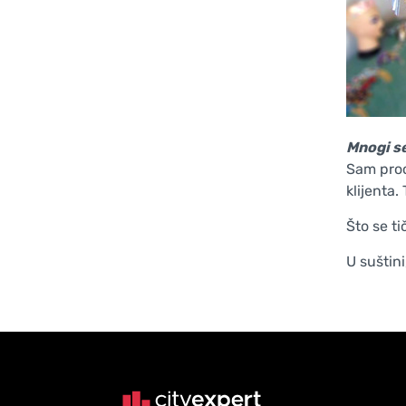
Mnogi se
Sam proc
klijenta.
Što se ti
U suštini