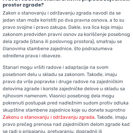
prostor zgrade?
Zakon o stanovanju i održavanju zgrada navodi da se
jedan stan može koristiti po dva pravna osnova, a to su
pravo svojine i pravo zakupa. Dakle, sva lica koja imaju
zakonom predviđen pravni osnov za koriščenje posebnog
dela zgrade (stana ili poslovnog prostora), smatraju se
članovima stambene zajednice, što podrazumeva
određena prava i obaveze.
Stanari mogu vršiti radove i adaptacije na svom
posebnom delu u skladu sa zakonom. Takođe, imaju
pravo da vrše popravke i druge radove na zajedničkim
delovima zgrade i koriste zajedničke delove u skladu sa
njihovom namenom. Vlasnici posebnog dela mogu
pokrenuti postupak pred nadležnim sudom protiv odluka
skupštine stambene zajednice koje su donete suprotno
Zakonu o stanovanju i održavanju zgrada
. Takođe, imaju
pravo prečeg prenosa nad zajedničkim delom zgrade kad
se radi o pripajanju, pretvaranju, dogradnji ili