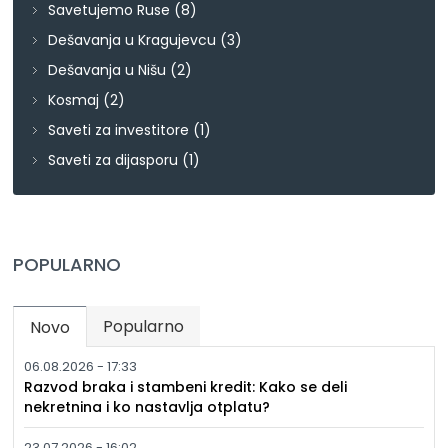
Savetujemo Ruse
(8)
Dešavanja u Kragujevcu
(3)
Dešavanja u Nišu
(2)
Kosmaj
(2)
Saveti za investitore
(1)
Saveti za dijasporu
(1)
POPULARNO
Popularno
Novo
(active tab)
06.08.2026 - 17:33
Razvod braka i stambeni kredit: Kako se deli
nekretnina i ko nastavlja otplatu?
23.07.2026 - 16:02