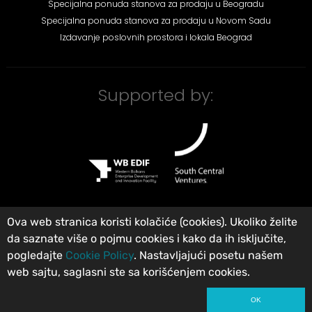
Specijalna ponuda stanova za prodaju u Beogradu
Specijalna ponuda stanova za prodaju u Novom Sadu
Izdavanje poslovnih prostora i lokala Beograd
Supported by:
Ova web stranica koristi kolačiće (cookies). Ukoliko želite
da saznate više o pojmu cookies i kako da ih isključite,
©
City Expert Global d.o.o
Agencija za nekretnine Beograd, Srbija
.
pogledajte
Cookie Policy
. Nastavljajući posetu našem
Registrovan u Registru posrednika pod brojem: 313. Sva prava zadržana.
web sajtu, saglasni ste sa korišćenjem cookies.
Uslovi korišćenja
Privatnost
Opšti uslovi poslovanja