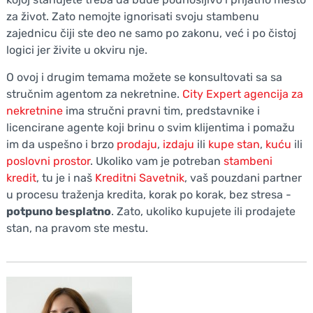
za život. Zato nemojte ignorisati svoju stambenu
zajednicu čiji ste deo ne samo po zakonu, već i po čistoj
logici jer živite u okviru nje.
O ovoj i drugim temama možete se konsultovati sa sa
stručnim agentom za nekretnine.
City Expert
agencija za
nekretnine
ima stručni pravni tim, predstavnike i
licencirane agente koji brinu o svim klijentima i pomažu
im da uspešno i brzo
prodaju
,
izdaju
ili
kupe stan
,
kuću
ili
poslovni prostor
. Ukoliko vam je potreban
stambeni
kredit
, tu je i naš
Kreditni Savetnik
, vaš pouzdani partner
u procesu traženja kredita, korak po korak, bez stresa -
potpuno besplatno
. Zato, ukoliko kupujete ili prodajete
stan, na pravom ste mestu.