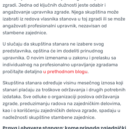
zgradi. Jedna od ključnih dužnosti jeste odabir i
angažovanje upravnika zgrade. Njega skupština može
izabrati iz redova vlasnika stanova u toj zgradi ili se može
angažovati profesionalni upravnik, nezavisan od
stambene zajednice.
U slučaju da skupština stanara ne izabere svog
predstavnika, opština će im dodeliti prinudnog
upravnika. O novim izmenama u zakonu i prelasku sa
individualnog na profesionalno upravljanje zgradama
pročitajte detaljno
u prethodnom blogu
.
Skupština stanara određuje visinu mesečnog iznosa koji
stanari plaćaju za troškove održavanja i drugih potrebnih
izdataka. Sve odluke o organizaciji poslova održavanja
zgrade, preduzimanju radova na zajedničkim delovima,
kao i o korišćenju zajedničkih delova zgrade, spadaju u
nadležnosti skupštine stambene zajednice.
Prava i obaveze stanara: kome pripada zajednički