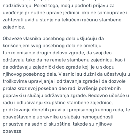
nadziđivanju. Pored toga, mogu podneti prijavu za
uvođenje prinudne uprave jedinici lokalne samouprave i
zahtevati uvid u stanje na tekućem računu stambene
zajednice.
Obaveze vlasnika posebnog dela uključuju da
korišćenjem svog posebnog dela ne ometaju
funkcionisanje drugih delova zgrade, da svoj deo
održavaju tako da ne remete stambenu zajednicu, kao i
da održavaju zajednički deo zgrade koji je u sklopu
njihovog posebnog dela. Vlasnici su dužni da učestvuju u
troškovima upravljanja i održavanja zgrade i da dozvole
prolaz kroz svoj poseban deo radi izvršenja potrebnih
popravki u slučaju održavanja zgrade. Redovno učešće u
radu i odlučivanju skupštine stambene zajednice,
pridržavanje donetih pravila i propisanog kućnog reda, te
obaveštavanje upravnika u slučaju nemogućnosti
prisustva na sednici skupštine, takođe su njihove
obaveze.