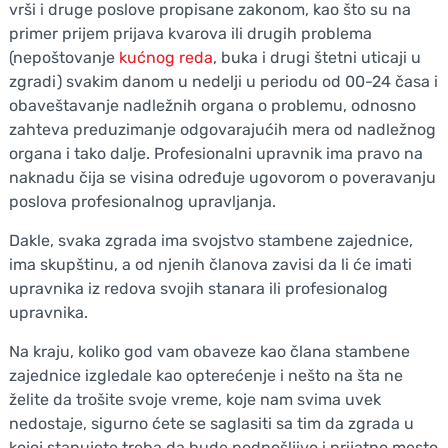
vrši i druge poslove propisane zakonom, kao što su na
primer prijem prijava kvarova ili drugih problema
(nepoštovanje
kućnog reda
, buka i drugi štetni uticaji u
zgradi) svakim danom u nedelji u periodu od 00-24 časa i
obaveštavanje nadležnih organa o problemu, odnosno
zahteva preduzimanje odgovarajućih mera od nadležnog
organa i tako dalje. Profesionalni upravnik ima pravo na
naknadu čija se visina određuje ugovorom o poveravanju
poslova profesionalnog upravljanja.
Dakle, svaka zgrada ima svojstvo stambene zajednice,
ima skupštinu, a od njenih članova zavisi da li će imati
upravnika iz redova svojih stanara ili profesionalog
upravnika.
Na kraju, koliko god vam obaveze kao člana stambene
zajednice izgledale kao opterećenje i nešto na šta ne
želite da trošite svoje vreme, koje nam svima uvek
nedostaje, sigurno ćete se saglasiti sa tim da zgrada u
kojoj stanujete treba da bude podnošljivo i prijatno mesto