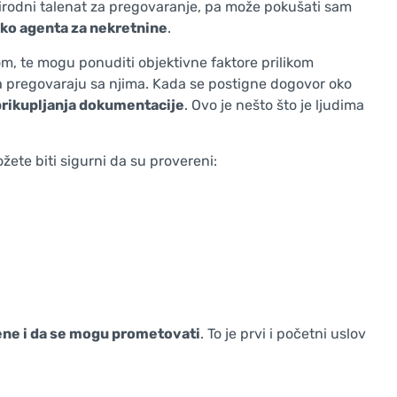
irodni talenat za pregovaranje, pa može pokušati sam
ko agenta za nekretnine
.
om, te mogu ponuditi objektivne faktore prilikom
da pregovaraju sa njima.
Kada se postigne dogovor oko
prikupljanja dokumentacije
. Ovo je nešto što je ljudima
ete biti sigurni da su provereni:
ene i da se mogu prometovati
. To je prvi i početni uslov