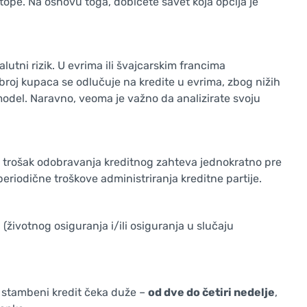
tope. Na osnovu toga, dobićete savet koja opcija je
lutni rizik. U evrima ili švajcarskim francima
 broj kupaca se odlučuje na kredite u evrima, zbog nižih
 model. Naravno, veoma je važno da analizirate svoju
u trošak odobravanja kreditnog zahteva jednokratno pre
periodične troškove administriranja kreditne partije.
a
(životnog osiguranja i/ili osiguranja u slučaju
a stambeni kredit čeka duže –
od dve do četiri nedelje
,