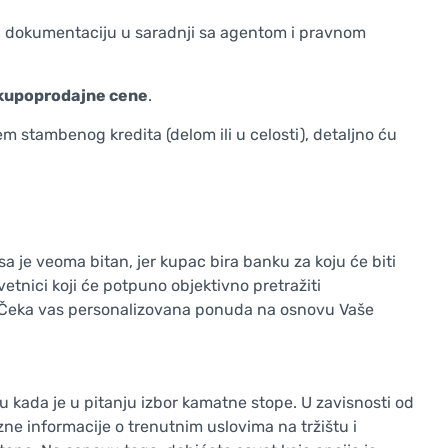
 svu dokumentaciju u saradnji sa agentom i pravnom
 kupoprodajne cene
.
stambenog kredita (delom ili u celosti), detaljno ću
a je veoma bitan, jer kupac bira banku za koju će biti
tnici koji će potpuno objektivno pretražiti
Čeka vas personalizovana ponuda na osnovu Vaše
 kada je u pitanju izbor kamatne stope. U zavisnosti od
zne informacije o trenutnim uslovima na tržištu i