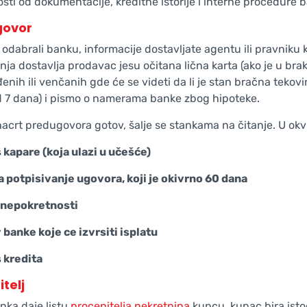
osti od dokumentacije, kreditne istorije i interne procedure 
govor
 odabrali banku, informacije dostavljate agentu ili pravniku
nja dostavlja prodavac jesu očitana lična karta (ako je u bra
enih ili venčanih gde će se videti da li je stan bračna tekovi
 7 dana) i pismo o namerama banke zbog hipoteke.
nacrt predugovora gotov, šalje se stankama na čitanje. U ok
 kapare (koja ulazi u učešće)
a potpisivanje ugovora, koji je okivrno 60 dana
 nepokretnosti
 banke koje ce izvrsiti isplatu
 kredita
telj
nka daje listu
procenitelja nekretnina
kupcu, kupac bira istog