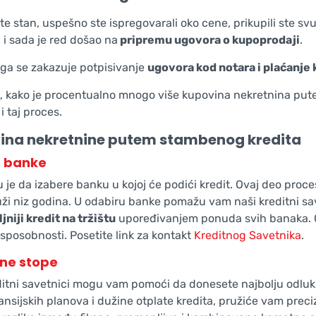
 ste stan, uspešno ste ispregovarali oko cene, prikupili ste
 i sada je red došao na
pripremu ugovora o kupoprodaji
.
ga se zakazuje potpisivanje
ugovora kod notara i plaćanje
 kako je procentualno mnogo više kupovina nekretnina putem 
 i taj proces.
ina nekretnine putem stambenog kredita
 banke
 je da izabere banku u kojoj će podići kredit. Ovaj deo proces
ži niz godina. U odabiru banke pomažu vam naši kreditni save
jniji kredit na tržištu
upoređivanjem ponuda svih banaka. 
 sposobnosti. Posetite link za kontakt
Kreditnog Savetnika
.
ne stope
ditni savetnici mogu vam pomoći da donesete najbolju odluku
ansijskih planova i dužine otplate kredita, pružiće vam preci