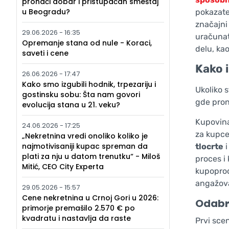
pronaći dobar i pristupačan smeštaj
u Beogradu?
pokazate
značajni
29.06.2026 - 16:35
uračunat
Opremanje stana od nule - Koraci,
delu, ka
saveti i cene
Kako i
26.06.2026 - 17:47
Kako smo izgubili hodnik, trpezariju i
Ukoliko s
gostinsku sobu: Šta nam govori
gde prona
evolucija stana u 21. veku?
Kupovina
24.06.2026 - 17:25
za kupce 
„Nekretnina vredi onoliko koliko je
najmotivisaniji kupac spreman da
tlocrte
i
plati za nju u datom trenutku“ - Miloš
proces i
Mitić, CEO City Experta
kupoprod
angažova
29.05.2026 - 15:57
Cene nekretnina u Crnoj Gori u 2026:
Odabra
primorje premašilo 2.570 € po
kvadratu i nastavlja da raste
Prvi sce