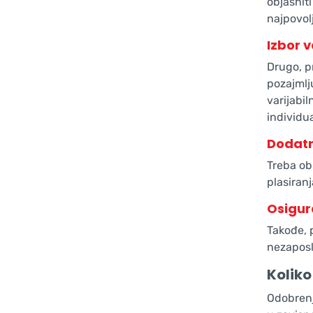
objasnit
najpovolj
Izbor v
Drugo, pr
pozajmlj
varijabil
individua
Dodatn
Treba ob
plasiranj
Osigur
Takođe, 
nezaposl
Koliko
Odobrenj