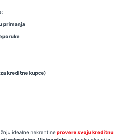
e:
u primanja
reporuke
(za kreditne kupce)
ažnju idealne nekrentine
provere svoju kreditnu
vati nekretnine
.
Visina plate
za banku glavni je