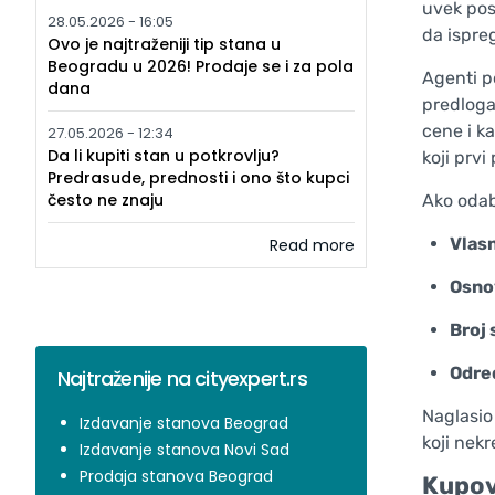
uvek pos
28.05.2026 - 16:05
da ispre
Ovo je najtraženiji tip stana u
Beogradu u 2026! Prodaje se i za pola
Agenti p
dana
predloga
cene i k
27.05.2026 - 12:34
Da li kupiti stan u potkrovlju?
koji prvi
Predrasude, prednosti i ono što kupci
često ne znaju
Ako odab
Vlasn
Read more
Osno
Broj 
Odre
Najtraženije na cityexpert.rs
Naglasio
Izdavanje stanova Beograd
koji nekr
Izdavanje stanova Novi Sad
Prodaja stanova Beograd
Kupovi