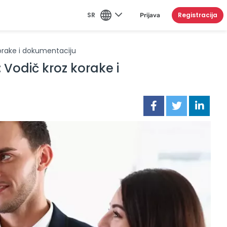
SR
Registracija
Prijava
orake i dokumentaciju
Vodič kroz korake i