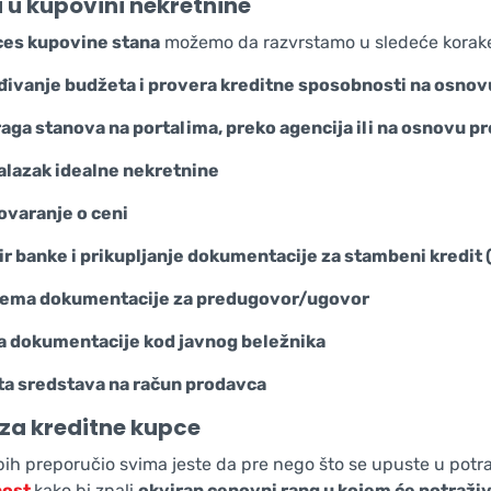
 u kupovini nekretnine
ces kupovine stana
možemo da razvrstamo u sledeće korak
đivanje budžeta i provera kreditne sposobnosti na osnov
aga stanova na portalima, preko agencija ili na osnovu p
alazak idealne nekretnine
ovaranje o ceni
r banke i prikupljanje dokumentacije za stambeni kredit 
rema dokumentacije za predugovor/ugovor
a dokumentacije kod javnog beležnika
ta sredstava na račun prodavca
za kreditne kupce
bih preporučio svima jeste da pre nego što se upuste u potr
ost
kako bi znali
okviran cenovni rang u kojem će potraži