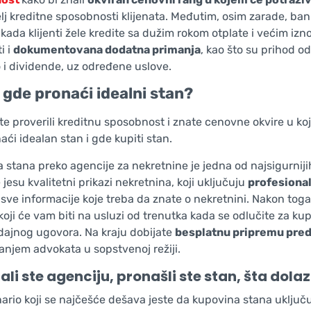
lj kreditne sposobnosti klijenata. Međutim, osim zarade, bank
 kada klijenti žele kredite sa dužim rokom otplate i većim i
i i
dokumentovana dodatna primanja
, kao što su prihod o
o i dividende, uz određene uslove.
 gde pronaći idealni stan?
te proverili kreditnu sposobnost i znate cenovne okvire u koj
ći idealan stan i gde kupiti stan.
 stana preko agencije za nekretnine je jedna od najsigurnij
jesu kvalitetni prikazi nekretnina, koji uključuju
profesional
 sve informacije koje treba da znate o nekretnini. Nakon tog
 koji će vam biti na usluzi od trenutka kada se odlučite za k
ajnog ugovora. Na kraju dobijate
besplatnu pripremu pred
njem advokata u sopstvenoj režiji.
li ste agenciju, pronašli ste stan, šta dolaz
nario koji se najčešće dešava jeste da kupovina stana uključ