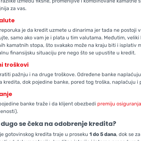
i razlike između fiksne, promenljive i kombinovane kamatne s
nija za vas.
alute
eporuka je da kredit uzmete u dinarima jer tada ne postoji va
ujte, samo ako vam je i plata u tim valutama. Međutim, veliki
nih kamatnih stopa, što svakako može na kraju biti i isplativ
lnu finansijsku situaciju pre nego što se upustite u kredit.
i troškovi
ratiti pažnju i na druge troškove. Određene banke naplaćuj
a kredita, dok pojedine banke, pored tog troška, naplaćuju i 
anje
pojedine banke traže i da klijent obezbedi
premiju osiguranj
enosti).
 dugo se čeka na odobrenje kredita?
e gotovinskog kredita traje u proseku
1 do 5 dana
, dok se z