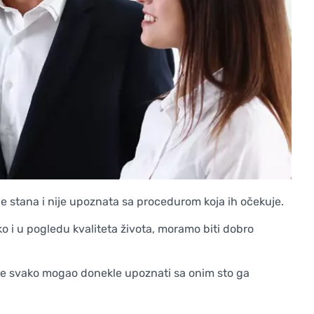
 stana i nije upoznata sa procedurom koja ih očekuje.
ko i u pogledu kvaliteta života, moramo biti dobro
 se svako mogao donekle upoznati sa onim sto ga