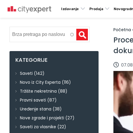
Izdavanje
Prodaja
Novogradn
Početna
Pretraga
Proce
doku
KATEGORIJE
07.08
Saveti
(142)
Novo iz City Experta
(116)
Tržište nekretnina
(88)
Pravni saveti
(87)
Uređenje stana
(38)
Nove zgrade i projekti
(27)
Saveti za vlasnike
(22)