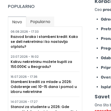
Koraci
POPULARNO
Ceo
pro
Odre
Popularno
Novo
(active tab)
Pretr
06.08.2026 - 17:33
Razvod braka i stambeni kredit: Kako
Pron
se deli nekretnina i ko nastavlja
otplatu?
Preg
23.07.2026 - 16:02
Odabi
Kakvu nekretninu možete kupiti za
150.000€ u Beogradu?
Prip
16.07.2026 - 17:36
Over
Stambeni krediti za mlade u 2026:
Odobrenje već 10–15 dana i pomoć u
Ispla
izboru nekretnine
Savet 
14.07.2026 - 17:27
Ono što 
Stanovi za studente u 2026: Gde
sposobn