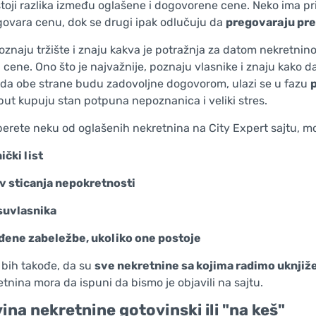
toji razlika između oglašene i dogovorene cene. Neko ima pr
govara cenu, dok se drugi ipak odlučuju da
pregovaraju pre
oznaju tržište i znaju kakva je potražnja za datom nekretnin
 cene. Ono što je najvažnije, poznaju vlasnike i znaju kako 
ada obe strane budu zadovoljne dogovorom, ulazi se u fazu
 put kupuju stan potpuna nepoznanica i veliki stres.
erete neku od oglašenih nekretnina na City Expert sajtu, mož
ički list
v sticanja nepokretnosti
suvlasnika
đene zabeležbe, ukoliko one postoje
 bih takođe, da su
sve nekretnine sa kojima radimo uknjiž
etnina mora da ispuni da bismo je objavili na sajtu.
na nekretnine gotovinski ili "na keš"