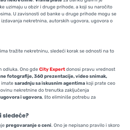
e uzimaju u obzir i druge prihode, a koji su naročito
znosima. U zavisnosti od banke u druge prihode mogu se
d izdavanja nekretnina, autorskih ugovora, ugovora o
ima tražite nekretninu, sledeći korak se odnosti na to
ih odluka. Ono gde
City Expert
donosi pravu vrednost
ne fotografije, 360 prezentacije, video snimak,
a imate
saradnju sa iskusnim agentima
koji prate ceo
upovinu nekretnine do trenutka zaključenja
ugovora i ugovora
, što eliminiše potrebu za
i sledeće?
uje
pregovaranje o ceni
. Ono je nepisano pravilo i skoro