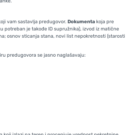
banke.
 koji vam sastavlja predugovor.
Dokumenta
koja pre
ku potreban je takođe ID supružnika), izvod iz matične
na; osnov sticanja stana, novi list nepokretnosti (starosti
viru predugovora se jasno naglašavaju:
 koji izlazi na teren i procenjuje vrednost nekretnine,