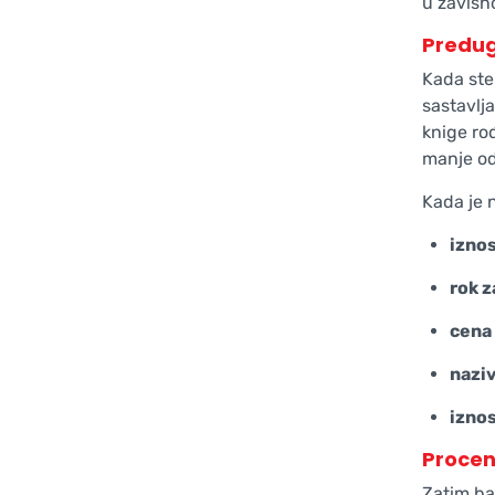
u zavisn
Predu
Kada ste
sastavlja
knige rođ
manje od
Kada je 
iznos
rok z
cena
naziv
iznos
Proceni
Zatim ba