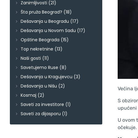
Zanimljivosti
(21)
Šta pruža Beograd?
(18)
Dešavanja u Beogradu
(17)
Dešavanja u Novom Sadu
(17)
Opštine Beograda
(15)
Top nekretnine
(13)
Naši gosti
(11)
Savetujemo Ruse
(8)
Dešavanja u Kragujevcu
(3)
Dešavanja u Nišu
(2)
Većina l
Kosmaj
(2)
S obziro
Saveti za investitore
(1)
upućeni 
Saveti za dijasporu
(1)
U ovom t
očekuje.