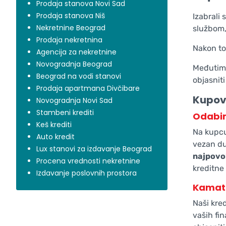
Prodaja stanova Novi Sad
Prodaja stanova Niš
Izabrali
Nekretnine Beograd
službom,
Prodaja nekretnina
Nakon to
Agencija za nekretnine
Novogradnja Beograd
Međutim,
Beograd na vodi stanovi
objasniti
Prodaja apartmana Divčibare
Kupov
Novogradnja Novi Sad
Stambeni krediti
Odabir
Keš krediti
Na kupcu
Auto kredit
vezan du
Lux stanovi za izdavanje Beograd
najpovol
Procena vrednosti nekretnine
kreditne
Izdavanje poslovnih prostora
Kamat
Naši kre
vaših fin