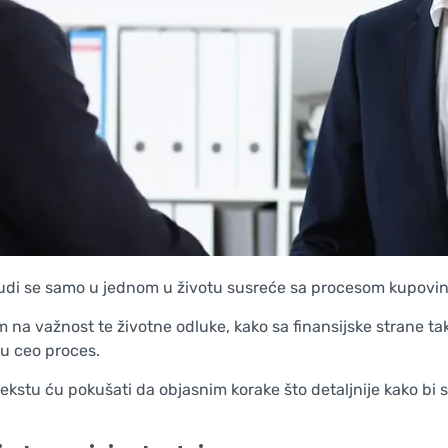
judi se samo u jednom u životu susreće sa procesom kupovine
m na važnost te životne odluke, kako sa finansijske strane ta
u ceo proces.
ekstu ću pokušati da objasnim korake što detaljnije kako bi