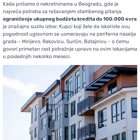
Kada pričamo o nekretninama u Beogradu, gde je
najveća potreba za rešavanjem stambenog pitanja,
ograničenje
ukupnog budžeta kredita do 100.000 evra
je značajno suzilo izbor. Kupci koji žele da iskoriste ovu
pogodnost uglavnom se usmeravaju na periferna naselja
grada – Mirijevo, Rakovicu, Surčin, Batajnicu – o čemu
govori primetan rast potražnje upravo na ovim lokacijama
u poslednjih nekoliko meseci.