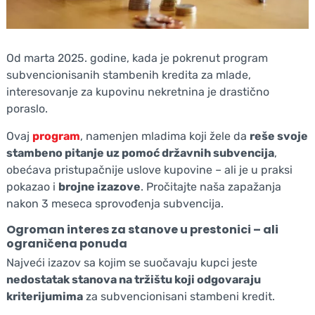
Od marta 2025. godine, kada je pokrenut program
subvencionisanih stambenih kredita za mlade,
interesovanje za kupovinu nekretnina je drastično
poraslo.
Ovaj
program
, namenjen mladima koji žele da
reše svoje
stambeno pitanje uz pomoć državnih subvencija
,
obećava pristupačnije uslove kupovine – ali je u praksi
pokazao i
brojne izazove
. Pročitajte naša zapažanja
nakon 3 meseca sprovođenja subvencija.
Ogroman interes za stanove u prestonici – ali
ograničena ponuda
Najveći izazov sa kojim se suočavaju kupci jeste
nedostatak stanova na tržištu koji odgovaraju
kriterijumima
za subvencionisani stambeni kredit.