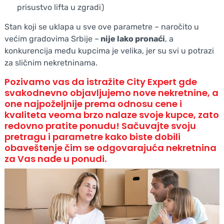
prisustvo lifta u zgradi)
Stan koji se uklapa u sve ove parametre – naročito u
većim gradovima Srbije –
nije lako pronaći
, a
konkurencija među kupcima je velika, jer su svi u potrazi
za sličnim nekretninama.
Pozivamo vas da istražite
City Expert
gde
svakodnevno objavljujemo nove nekretnine, a
one najpoželjnije prema odnosu cene i
kvaliteta veoma brzo nalaze svoje kupce, zato
redovno pratite ponudu! Sačuvajte svoju
pretragu i parametre kako biste dobili
obaveštenje čim se odgovarajuća nekretnina
za Vas nađe u ponudi.