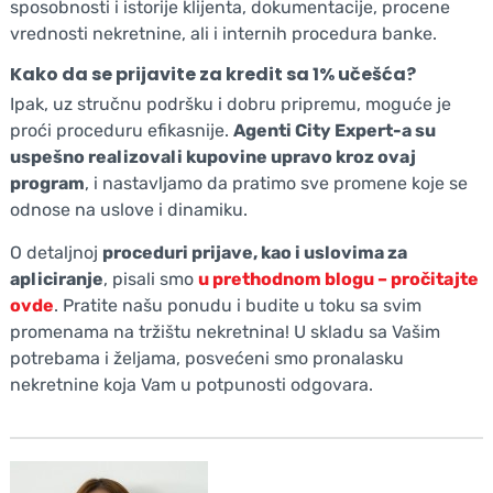
sposobnosti i istorije klijenta, dokumentacije, procene
vrednosti nekretnine, ali i internih procedura banke.
Kako da se prijavite za kredit sa 1% učešća?
Ipak, uz stručnu podršku i dobru pripremu, moguće je
proći proceduru efikasnije.
Agenti City Expert-a su
uspešno realizovali kupovine upravo kroz ovaj
program
, i nastavljamo da pratimo sve promene koje se
odnose na uslove i dinamiku.
O detaljnoj
proceduri prijave, kao i uslovima za
apliciranje
, pisali smo
u prethodnom blogu – pročitajte
ovde
. Pratite našu ponudu i budite u toku sa svim
promenama na tržištu nekretnina! U skladu sa Vašim
potrebama i željama, posvećeni smo pronalasku
nekretnine koja Vam u potpunosti odgovara.