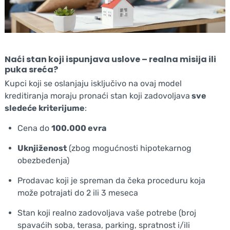
Naći stan koji ispunjava uslove – realna misija ili
puka sreća?
Kupci koji se oslanjaju isključivo na ovaj model
kreditiranja moraju pronaći stan koji zadovoljava
sve
sledeće kriterijume
:
Cena do
100.000 evra
Uknjiženost
(zbog mogućnosti hipotekarnog
obezbeđenja)
Prodavac koji je spreman da čeka proceduru koja
može potrajati do 2 ili 3 meseca
Stan koji realno zadovoljava vaše potrebe (broj
spavaćih soba, terasa, parking, spratnost i/ili