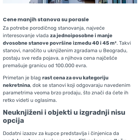
Cene manjih stanova su porasle
Za potrebe porodičnog stanovanja, najveće
interesovanje vlada
za jednoiposobne i manje
dvosobne stanove površine između 40 i 45 m²
. Takvi
stanovi, naročito u uknjiženim zgradama u Beogradu,
postaju sve ređa pojava, a njihova cena najčešće
premašuje granicu od 100.000 evra.
Primetan je blag
rast cena za ovu kategoriju
nekretnina
, dok se stanovi koji odgovaraju navedenim
parametrima veoma brzo prodaju, što znači da ćete ih
retko videti u oglasima.
Neuknjiženi i objekti u izgradnji nisu
opcija
Dodatni izazov za kupce predstavlja i činjenica da