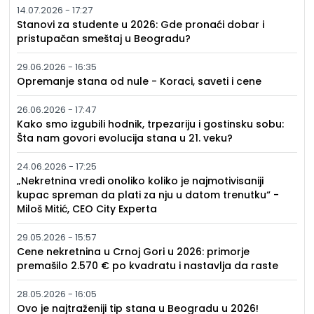
14.07.2026 - 17:27
Stanovi za studente u 2026: Gde pronaći dobar i
pristupačan smeštaj u Beogradu?
29.06.2026 - 16:35
Opremanje stana od nule - Koraci, saveti i cene
26.06.2026 - 17:47
Kako smo izgubili hodnik, trpezariju i gostinsku sobu:
Šta nam govori evolucija stana u 21. veku?
24.06.2026 - 17:25
„Nekretnina vredi onoliko koliko je najmotivisaniji
kupac spreman da plati za nju u datom trenutku“ -
Miloš Mitić, CEO City Experta
29.05.2026 - 15:57
Cene nekretnina u Crnoj Gori u 2026: primorje
premašilo 2.570 € po kvadratu i nastavlja da raste
28.05.2026 - 16:05
Ovo je najtraženiji tip stana u Beogradu u 2026!