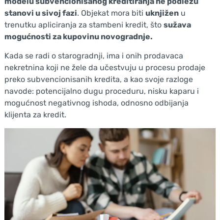
modelu subvencionisanog kreditiranja ne podležu
stanovi u sivoj fazi
. Objekat mora biti
uknjižen
u
trenutku apliciranja za stambeni kredit, što
sužava
mogućnosti za kupovinu novogradnje.
Kada se radi o starogradnji, ima i onih prodavaca
nekretnina koji ne žele da učestvuju u procesu prodaje
preko subvencionisanih kredita, a kao svoje razloge
navode: potencijalno dugu proceduru, nisku kaparu i
mogućnost negativnog ishoda, odnosno odbijanja
klijenta za kredit.