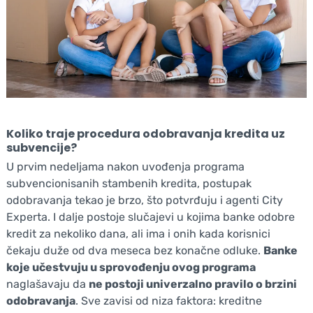
Koliko traje procedura odobravanja kredita uz
subvencije?
U prvim nedeljama nakon uvođenja programa
subvencionisanih stambenih kredita, postupak
odobravanja tekao je brzo, što potvrđuju i agenti City
Experta. I dalje postoje slučajevi u kojima banke odobre
kredit za nekoliko dana, ali ima i onih kada korisnici
čekaju duže od dva meseca bez konačne odluke.
Banke
koje učestvuju u sprovođenju ovog programa
naglašavaju da
ne postoji univerzalno pravilo o brzini
odobravanja
. Sve zavisi od niza faktora: kreditne