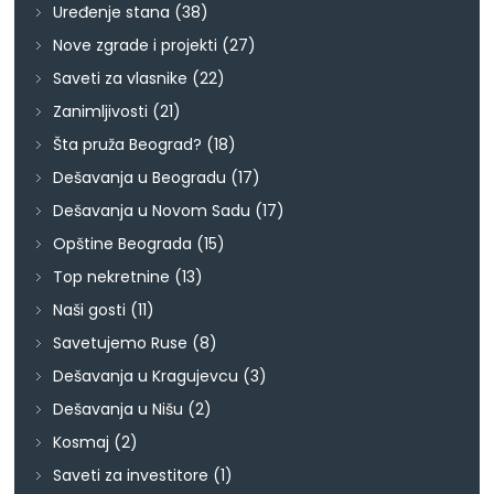
Uređenje stana
(38)
Nove zgrade i projekti
(27)
Saveti za vlasnike
(22)
Zanimljivosti
(21)
Šta pruža Beograd?
(18)
Dešavanja u Beogradu
(17)
Dešavanja u Novom Sadu
(17)
Opštine Beograda
(15)
Top nekretnine
(13)
Naši gosti
(11)
Savetujemo Ruse
(8)
Dešavanja u Kragujevcu
(3)
Dešavanja u Nišu
(2)
Kosmaj
(2)
Saveti za investitore
(1)