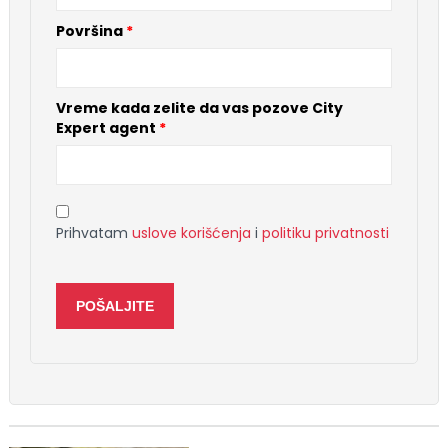
Površina
*
Vreme kada zelite da vas pozove City
Expert agent
*
Prihvatam
uslove korišćenja
i
politiku privatnosti