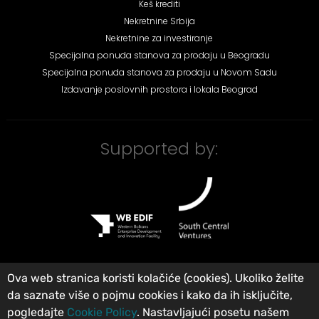
Keš krediti
Nekretnine Srbija
Nekretnine za investiranje
Specijalna ponuda stanova za prodaju u Beogradu
Specijalna ponuda stanova za prodaju u Novom Sadu
Izdavanje poslovnih prostora i lokala Beograd
Supported by:
Ova web stranica koristi kolačiće (cookies). Ukoliko želite
da saznate više o pojmu cookies i kako da ih isključite,
©
City Expert Global d.o.o
Agencija za nekretnine Beograd, Srbija
.
pogledajte
Cookie Policy
. Nastavljajući posetu našem
Registrovan u Registru posrednika pod brojem: 313. Sva prava zadržana.