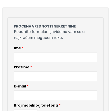
PROCENA VREDNOSTI NEKRETNINE
Popunite formular i javićemo vam se u
najkraćem mogućem roku.
Ime
*
Prezime
*
E-mail
*
Broj mobilnog telefona
*