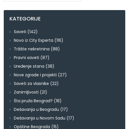
KATEGORIJE
Saveti
(142)
Novo iz City Experta
(116)
Tržište nekretnina
(88)
Pravni saveti
(87)
Uređenje stana
(38)
Nove zgrade i projekti
(27)
Saveti za vlasnike
(22)
Zanimljivosti
(21)
Šta pruža Beograd?
(18)
Dešavanja u Beogradu
(17)
Dešavanja u Novom Sadu
(17)
Opštine Beograda
(15)