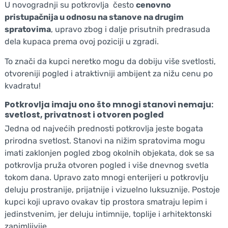
U novogradnji su potkrovlja često
cenovno
pristupačnija u odnosu na stanove na drugim
spratovima
, upravo zbog i dalje prisutnih predrasuda
dela kupaca prema ovoj poziciji u zgradi.
To znači da kupci neretko mogu da dobiju više svetlosti,
otvoreniji pogled i atraktivniji ambijent za nižu cenu po
kvadratu!
Potkrovlja imaju ono što mnogi stanovi nemaju:
svetlost, privatnost i otvoren pogled
Jedna od najvećih prednosti potkrovlja jeste bogata
prirodna svetlost. Stanovi na nižim spratovima mogu
imati zaklonjen pogled zbog okolnih objekata, dok se sa
potkrovlja pruža otvoren pogled i više dnevnog svetla
tokom dana. Upravo zato mnogi enterijeri u potkrovlju
deluju prostranije, prijatnije i vizuelno luksuznije. Postoje
kupci koji upravo ovakav tip prostora smatraju lepim i
jedinstvenim, jer deluju intimnije, toplije i arhitektonski
zanimljivije.