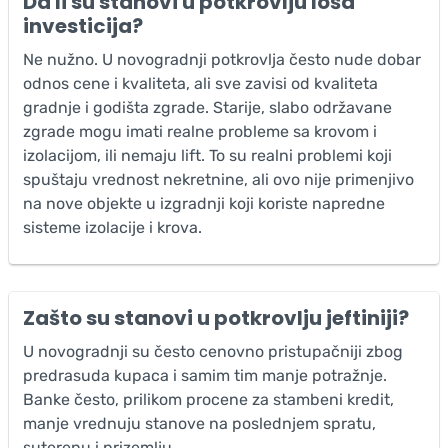
Da li su stanovi u potkrovlju loša
investicija?
Ne nužno. U novogradnji potkrovlja često nude dobar
odnos cene i kvaliteta, ali sve zavisi od kvaliteta
gradnje i godišta zgrade. Starije, slabo održavane
zgrade mogu imati realne probleme sa krovom i
izolacijom, ili nemaju lift. To su realni problemi koji
spuštaju vrednost nekretnine, ali ovo nije primenjivo
na nove objekte u izgradnji koji koriste napredne
sisteme izolacije i krova.
Zašto su stanovi u potkrovlju jeftiniji?
U novogradnji su često cenovno pristupačniji zbog
predrasuda kupaca i samim tim manje potražnje.
Banke često, prilikom procene za stambeni kredit,
manje vrednuju stanove na poslednjem spratu,
suterenu i prizemlju.