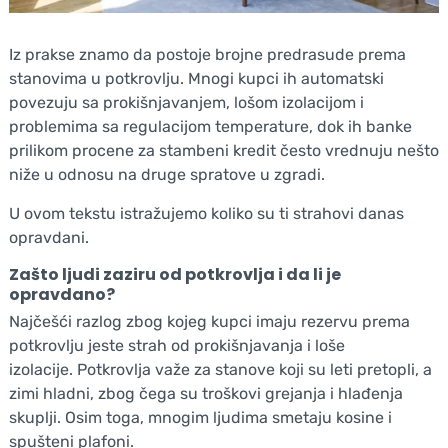
Iz prakse znamo da postoje brojne predrasude prema
stanovima u potkrovlju. Mnogi kupci ih automatski
povezuju sa prokišnjavanjem, lošom izolacijom i
problemima sa regulacijom temperature, dok ih banke
prilikom procene za stambeni kredit često vrednuju nešto
niže u odnosu na druge spratove u zgradi.
U ovom tekstu istražujemo koliko su ti strahovi danas
opravdani.
Zašto ljudi zaziru od potkrovlja i da li je
opravdano?
Najčešći razlog zbog kojeg kupci imaju rezervu prema
potkrovlju jeste strah od prokišnjavanja i loše
izolacije. Potkrovlja važe za stanove koji su leti pretopli, a
zimi hladni, zbog čega su troškovi grejanja i hlađenja
skuplji. Osim toga, mnogim ljudima smetaju kosine i
spušteni plafoni.