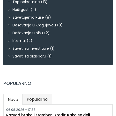
Top nekretnine
(13)
Naši gosti
(11)
Savetujemo Ruse
(8)
Dešavanja u Kragujevcu
(3)
Dešavanja u Nišu
(2)
Kosmaj
(2)
Saveti za investitore
(1)
Saveti za dijasporu
(1)
POPULARNO
Popularno
Novo
(active tab)
06.08.2026 - 17:33
Razvod braka i stambeni kredit: Kako se deli