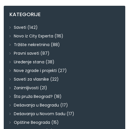
KATEGORIJE
Saveti
(142)
Novo iz City Experta
(116)
Tržište nekretnina
(88)
Pravni saveti
(87)
Uređenje stana
(38)
Nove zgrade i projekti
(27)
Saveti za vlasnike
(22)
Zanimljivosti
(21)
Šta pruža Beograd?
(18)
Dešavanja u Beogradu
(17)
Dešavanja u Novom Sadu
(17)
Opštine Beograda
(15)