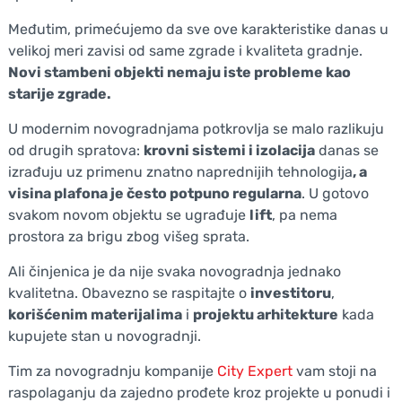
Međutim, primećujemo da sve ove karakteristike danas u
velikoj meri zavisi od same zgrade i kvaliteta gradnje.
Novi stambeni objekti nemaju iste probleme kao
starije zgrade.
U modernim novogradnjama potkrovlja se malo razlikuju
od drugih spratova:
krovni sistemi i izolacija
danas se
izrađuju uz primenu znatno naprednijih tehnologija
, a
visina plafona je često potpuno regularna
. U gotovo
svakom novom objektu se ugrađuje
lift
, pa nema
prostora za brigu zbog višeg sprata.
Ali činjenica je da nije svaka novogradnja jednako
kvalitetna. Obavezno se raspitajte o
investitoru
,
korišćenim materijalima
i
projektu arhitekture
kada
kupujete stan u novogradnji.
Tim za novogradnju kompanije
City Expert
vam stoji na
raspolaganju da zajedno prođete kroz projekte u ponudi i