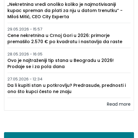
„Nekretnina vredi onoliko koliko je najmotivisaniji
kupac spreman da plati za nju u datom trenutku“ -
Miloš Mitić, CEO City Experta
29.05.2026 - 15:57
Cene nekretnina u Crnoj Gori u 2026: primorje
premašilo 2.570 € po kvadratu i nastavlja da raste
28.05.2026 - 16:05
Ovo je najtraženiji tip stana u Beogradu u 2026!
Prodaje se i za pola dana
27.05.2026 - 12:34
Da li kupiti stan u potkrovlju? Predrasude, prednosti i
ono što kupci često ne znaju
Read more