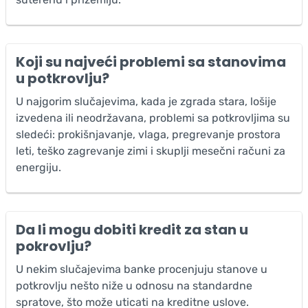
Koji su najveći problemi sa stanovima
u potkrovlju?
U najgorim slučajevima, kada je zgrada stara, lošije
izvedena ili neodržavana, problemi sa potkrovljima su
sledeći: prokišnjavanje, vlaga, pregrevanje prostora
leti, teško zagrevanje zimi i skuplji mesečni računi za
energiju.
Da li mogu dobiti kredit za stan u
pokrovlju?
U nekim slučajevima banke procenjuju stanove u
potkrovlju nešto niže u odnosu na standardne
spratove, što može uticati na kreditne uslove.