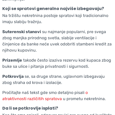
Koji se spratovi generalno najviše izbegavaju?
Na tržištu nekretnina postoje spratovi koji tradicionalno
imaju slabiju tražnju.
Suterenski stanovi
su najmanje popularni, pre svega
zbog manjka prirodnog svetla, slabije ventilacije i
činjenice da banke neće uvek odobriti stambeni kredit za
njihovu kupovinu.
Prizemlje
takođe često izaziva rezervu kod kupaca zbog
buke sa ulice i pitanja privatnosti i sigurnosti.
Potkrovlja
se, sa druge strane, uglavnom izbegavaju
zbog straha od krova i izolacije.
Pročitajte naš tekst gde smo detaljno pisali
o
atraktivnosti različitih spratova
u prometu nekretnina.
Da li se potkrovlje isplati?