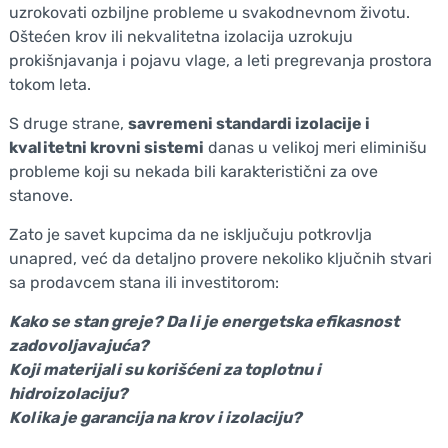
uzrokovati ozbiljne probleme u svakodnevnom životu.
Oštećen krov ili nekvalitetna izolacija uzrokuju
prokišnjavanja i pojavu vlage, a leti pregrevanja prostora
tokom leta.
S druge strane,
savremeni standardi izolacije i
kvalitetni krovni sistemi
danas u velikoj meri eliminišu
probleme koji su nekada bili karakteristični za ove
stanove.
Zato je savet kupcima da ne isključuju potkrovlja
unapred, već da detaljno provere nekoliko ključnih stvari
sa prodavcem stana ili investitorom:
Kako se stan greje? Da li je energetska efikasnost
zadovoljavajuća?
Koji materijali su korišćeni za toplotnu i
hidroizolaciju?
Kolika je garancija na krov i izolaciju?