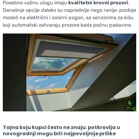
Posebno važnu ulogu imaju
kvalitetni krovni prozori
.
Današnje opcije daleko su naprednije nego ranije: postoje
modeli na električni i solarni pogon, sa senzorima za kišu
koji automatski zatvaraju prozore kada počnu padavine.
Tajna koju kupci često ne znaju: potkrovlja u
novogradnji mogu biti najpovoljnije prilike