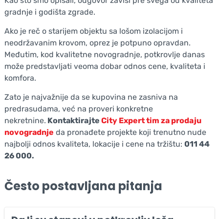
Kao što smo opisali, odgovor zavisi pre svega od kvaliteta
gradnje i godišta zgrade.
Ako je reč o starijem objektu sa lošom izolacijom i
neodržavanim krovom, oprez je potpuno opravdan.
Međutim, kod kvalitetne novogradnje, potkrovlje danas
može predstavljati veoma dobar odnos cene, kvaliteta i
komfora.
Zato je najvažnije da se kupovina ne zasniva na
predrasudama, već na proveri konkretne
nekretnine.
Kontaktirajte
City Expert tim za prodaju
novogradnje
da pronađete projekte koji trenutno nude
najbolji odnos kvaliteta, lokacije i cene na tržištu:
011 44
26 000.
Često postavljana pitanja