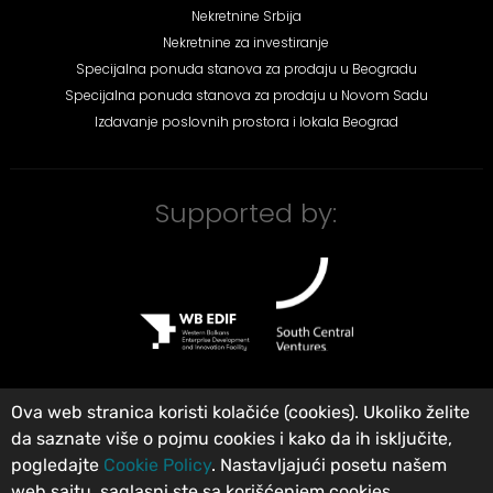
Nekretnine Srbija
Nekretnine za investiranje
Specijalna ponuda stanova za prodaju u Beogradu
Specijalna ponuda stanova za prodaju u Novom Sadu
Izdavanje poslovnih prostora i lokala Beograd
Supported by:
Ova web stranica koristi kolačiće (cookies). Ukoliko želite
da saznate više o pojmu cookies i kako da ih isključite,
©
City Expert Global d.o.o
Agencija za nekretnine Beograd, Srbija
.
pogledajte
Cookie Policy
. Nastavljajući posetu našem
Registrovan u Registru posrednika pod brojem: 313. Sva prava zadržana.
web sajtu, saglasni ste sa korišćenjem cookies.