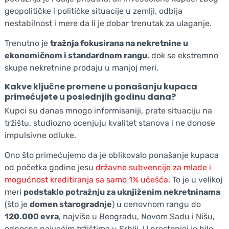
geopolitičke i političke situacije u zemlji, odbija
nestabilnost i mere da li je dobar trenutak za ulaganje.
Trenutno je
tražnja fokusirana na nekretnine u
ekonomičnom i standardnom rangu
, dok se ekstremno
skupe nekretnine prodaju u manjoj meri.
Kakve ključne promene u ponašanju kupaca
primećujete u poslednjih godinu dana?
Kupci su danas mnogo informisaniji, prate situaciju na
tržištu, studiozno ocenjuju kvalitet stanova i ne donose
impulsivne odluke.
Ono što primećujemo da je oblikovalo ponašanje kupaca
od početka godine jesu
državne subvencije za mlade i
mogućnost kreditiranja sa samo 1% učešća
. To je u velikoj
meri
podstaklo potražnju za uknjiženim nekretninama
(što je
domen starogradnje
) u cenovnom rangu do
120.000 evra
, najviše u Beogradu, Novom Sadu i Nišu,
odnosno najvećim tržištima u Srbiji. U prestonici je bilo