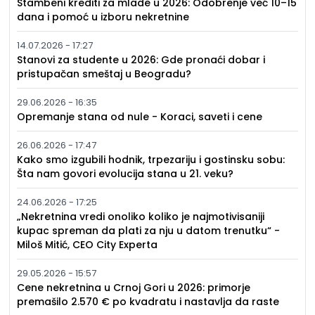
Stambeni krediti za mlade u 2026: Odobrenje već 10–15
dana i pomoć u izboru nekretnine
14.07.2026 - 17:27
Stanovi za studente u 2026: Gde pronaći dobar i
pristupačan smeštaj u Beogradu?
29.06.2026 - 16:35
Opremanje stana od nule - Koraci, saveti i cene
26.06.2026 - 17:47
Kako smo izgubili hodnik, trpezariju i gostinsku sobu:
Šta nam govori evolucija stana u 21. veku?
24.06.2026 - 17:25
„Nekretnina vredi onoliko koliko je najmotivisaniji
kupac spreman da plati za nju u datom trenutku“ -
Miloš Mitić, CEO City Experta
29.05.2026 - 15:57
Cene nekretnina u Crnoj Gori u 2026: primorje
premašilo 2.570 € po kvadratu i nastavlja da raste