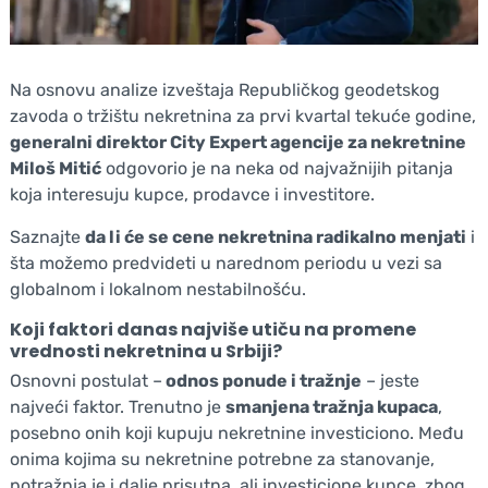
Na osnovu analize izveštaja Republičkog geodetskog
zavoda o tržištu nekretnina za prvi kvartal tekuće godine,
generalni direktor City Expert agencije za nekretnine
Miloš Mitić
odgovorio je na neka od najvažnijih pitanja
koja interesuju kupce, prodavce i investitore.
Saznajte
da li će se cene nekretnina radikalno menjati
i
šta možemo predvideti u narednom periodu u vezi sa
globalnom i lokalnom nestabilnošću.
Koji faktori danas najviše utiču na promene
vrednosti nekretnina u Srbiji?
Osnovni postulat –
odnos ponude i tražnje
– jeste
najveći faktor. Trenutno je
smanjena tražnja kupaca
,
posebno onih koji kupuju nekretnine investiciono. Među
onima kojima su nekretnine potrebne za stanovanje,
potražnja je i dalje prisutna, ali investicione kupce, zbog