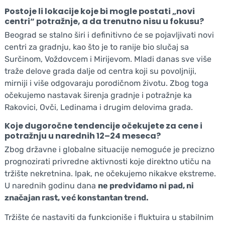
Postoje li lokacije koje bi mogle postati „novi
centri“ potražnje, a da trenutno nisu u fokusu?
Beograd se stalno širi i definitivno će se pojavljivati novi
centri za gradnju, kao što je to ranije bio slučaj sa
Surčinom, Voždovcem i Mirijevom. Mladi danas sve više
traže delove grada dalje od centra koji su povoljniji,
mirniji i više odgovaraju porodičnom životu. Zbog toga
očekujemo nastavak širenja gradnje i potražnje ka
Rakovici, Ovči, Ledinama i drugim delovima grada.
Koje dugoročne tendencije očekujete za cene i
potražnju u narednih 12–24 meseca?
Zbog državne i globalne situacije nemoguće je precizno
prognozirati privredne aktivnosti koje direktno utiču na
tržište nekretnina. Ipak, ne očekujemo nikakve ekstreme.
U narednih godinu dana
ne predviđamo ni pad, ni
značajan rast, već konstantan trend.
Tržište će nastaviti da funkcioniše i fluktuira u stabilnim