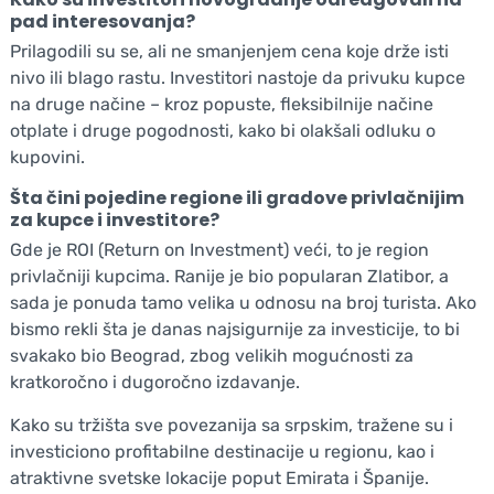
pad interesovanja?
Prilagodili su se, ali ne smanjenjem cena koje drže isti
nivo ili blago rastu. Investitori nastoje da privuku kupce
na druge načine – kroz popuste, fleksibilnije načine
otplate i druge pogodnosti, kako bi olakšali odluku o
kupovini.
Šta čini pojedine regione ili gradove privlačnijim
za kupce i investitore?
Gde je ROI (Return on Investment) veći, to je region
privlačniji kupcima. Ranije je bio popularan Zlatibor, a
sada je ponuda tamo velika u odnosu na broj turista. Ako
bismo rekli šta je danas najsigurnije za investicije, to bi
svakako bio Beograd, zbog velikih mogućnosti za
kratkoročno i dugoročno izdavanje.
Kako su tržišta sve povezanija sa srpskim, tražene su i
investiciono profitabilne destinacije u regionu, kao i
atraktivne svetske lokacije poput Emirata i Španije.