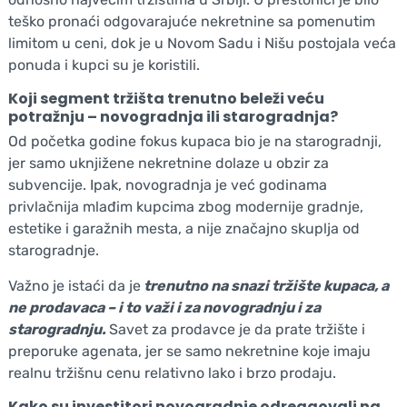
teško pronaći odgovarajuće nekretnine sa pomenutim
limitom u ceni, dok je u Novom Sadu i Nišu postojala veća
ponuda i kupci su je koristili.
Koji segment tržišta trenutno beleži veću
potražnju – novogradnja ili starogradnja?
Od početka godine fokus kupaca bio je na starogradnji,
jer samo uknjižene nekretnine dolaze u obzir za
subvencije. Ipak, novogradnja je već godinama
privlačnija mlađim kupcima zbog modernije gradnje,
estetike i garažnih mesta, a nije značajno skuplja od
starogradnje.
Važno je istaći da je
trenutno na snazi tržište kupaca, a
ne prodavaca – i to važi i za novogradnju i za
starogradnju.
Savet za prodavce je da prate tržište i
preporuke agenata, jer se samo nekretnine koje imaju
realnu tržišnu cenu relativno lako i brzo prodaju.
Kako su investitori novogradnje odreagovali na