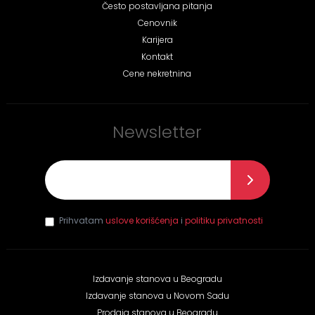
Često postavljana pitanja
Cenovnik
Karijera
Kontakt
Cene nekretnina
Newsletter
E-mail
*
Prihvatam
uslove korišćenja
i
politiku privatnosti
Izdavanje stanova u Beogradu
Izdavanje stanova u Novom Sadu
Prodaja stanova u Beogradu