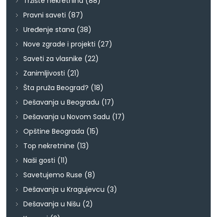
Tržište nekretnina
(88)
Pravni saveti
(87)
Uređenje stana
(38)
Nove zgrade i projekti
(27)
Saveti za vlasnike
(22)
Zanimljivosti
(21)
Šta pruža Beograd?
(18)
Dešavanja u Beogradu
(17)
Dešavanja u Novom Sadu
(17)
Opštine Beograda
(15)
Top nekretnine
(13)
Naši gosti
(11)
Savetujemo Ruse
(8)
Dešavanja u Kragujevcu
(3)
Dešavanja u Nišu
(2)