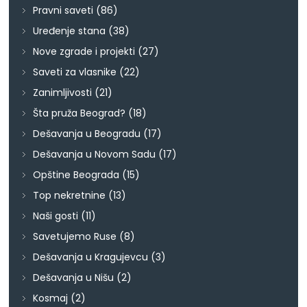
Pravni saveti
(86)
Uređenje stana
(38)
Nove zgrade i projekti
(27)
Saveti za vlasnike
(22)
Zanimljivosti
(21)
Šta pruža Beograd?
(18)
Dešavanja u Beogradu
(17)
Dešavanja u Novom Sadu
(17)
Opštine Beograda
(15)
Top nekretnine
(13)
Naši gosti
(11)
Savetujemo Ruse
(8)
Dešavanja u Kragujevcu
(3)
Dešavanja u Nišu
(2)
Kosmaj
(2)