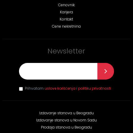
Cenovnik
Karijera
Kontakt
Cene nekretnina
Newsletter
E-mail
*
Prihvatam
uslove korišćenja
i
politiku privatnosti
Izdavanje stanova u Beogradu
Izdavanje stanova u Novom Sadu
Prodaja stanova u Beogradu