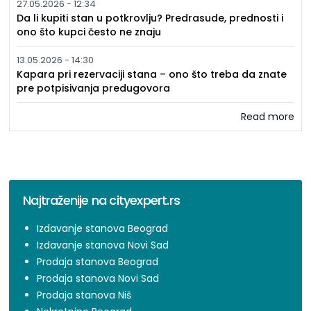
27.05.2026 - 12:34
Da li kupiti stan u potkrovlju? Predrasude, prednosti i
ono što kupci često ne znaju
13.05.2026 - 14:30
Kapara pri rezervaciji stana – ono što treba da znate
pre potpisivanja predugovora
Read more
Najtraženije na cityexpert.rs
Izdavanje stanova Beograd
Izdavanje stanova Novi Sad
Prodaja stanova Beograd
Prodaja stanova Novi Sad
Prodaja stanova Niš