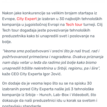
Nakon jake konkurencije sa velikim brojem startapa iz
Evrope,
City Expert
je izabran u 30 najboljih tehnoloških
kompanija u jugoistočnoj Evropi na
Tech tour
turneji. Cilj
Tech tour događaja jeste povezivanje tehnoloških
preduzetnika kako bi unapredili svet i poslovanje na
bolje.
“Veoma smo počastvovani i srećni što je naš trud, rad i
požrtvovanost primećena i nagrađena. Ovakva priznanja
nam daju vetar u leđa da radimo još bolje kako bismo
unapredili tržište nekretnina u Srbiji, regionu, pa i šire”
,
kaže CEO City Experta Igor Jović.
On dodaje da je veoma lepo što su se na spisku 30
izabranih pored City Experta našle još 3 tehnološke
kompanije iz Srbije - Hunch, Lab-Box i Videobolt, što
dokazuje da naši preduzetnici idu u korak sa svetom i
postavljaju standarde.