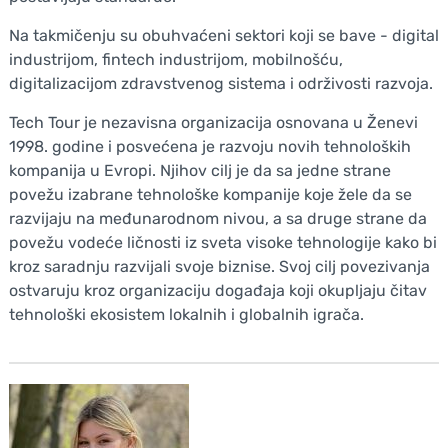
Na takmičenju su obuhvaćeni sektori koji se bave - digital
industrijom, fintech industrijom, mobilnošću,
digitalizacijom zdravstvenog sistema i održivosti razvoja.
Tech Tour je nezavisna organizacija osnovana u Ženevi
1998. godine i posvećena je razvoju novih tehnoloških
kompanija u Evropi. Njihov cilj je da sa jedne strane
povežu izabrane tehnološke kompanije koje žele da se
razvijaju na međunarodnom nivou, a sa druge strane da
povežu vodeće ličnosti iz sveta visoke tehnologije kako bi
kroz saradnju razvijali svoje biznise. Svoj cilj povezivanja
ostvaruju kroz organizaciju događaja koji okupljaju čitav
tehnološki ekosistem lokalnih i globalnih igrača.