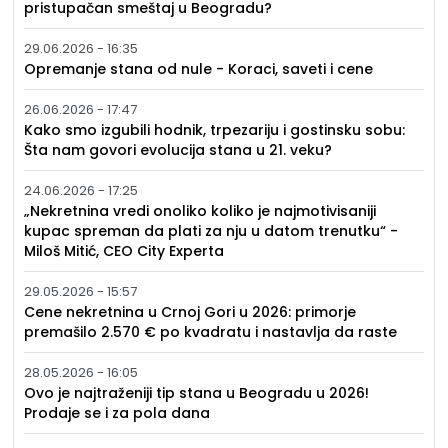
pristupačan smeštaj u Beogradu?
29.06.2026 - 16:35
Opremanje stana od nule - Koraci, saveti i cene
26.06.2026 - 17:47
Kako smo izgubili hodnik, trpezariju i gostinsku sobu:
Šta nam govori evolucija stana u 21. veku?
24.06.2026 - 17:25
„Nekretnina vredi onoliko koliko je najmotivisaniji
kupac spreman da plati za nju u datom trenutku“ -
Miloš Mitić, CEO City Experta
29.05.2026 - 15:57
Cene nekretnina u Crnoj Gori u 2026: primorje
premašilo 2.570 € po kvadratu i nastavlja da raste
28.05.2026 - 16:05
Ovo je najtraženiji tip stana u Beogradu u 2026!
Prodaje se i za pola dana