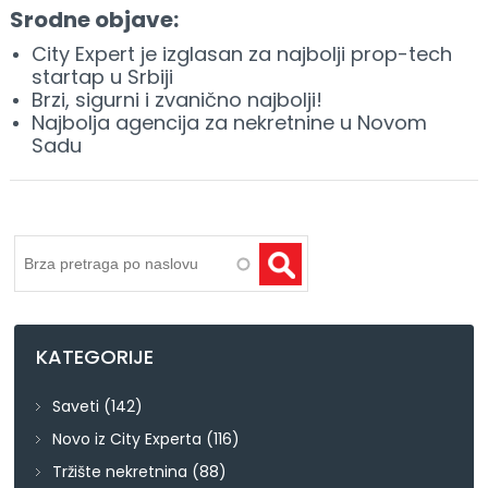
Srodne objave:
City Expert je izglasan za najbolji prop-tech
startap u Srbiji
Brzi, sigurni i zvanično najbolji!
Najbolja agencija za nekretnine u Novom
Sadu
Pretraga
KATEGORIJE
Saveti
(142)
Novo iz City Experta
(116)
Tržište nekretnina
(88)