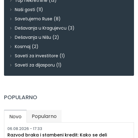
Top nekretnine
(13)
Naši gosti
(11)
Savetujemo Ruse
(8)
Dešavanja u Kragujevcu
(3)
Dešavanja u Nišu
(2)
Kosmaj
(2)
Saveti za investitore
(1)
Saveti za dijasporu
(1)
POPULARNO
Popularno
Novo
(active tab)
06.08.2026 - 17:33
Razvod braka i stambeni kredit: Kako se deli