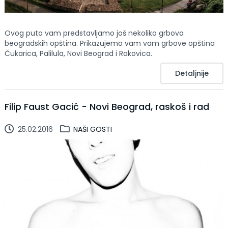
Ovog puta vam predstavljamo još nekoliko grbova
beogradskih opština. Prikazujemo vam vam grbove opština
Čukarica, Palilula, Novi Beograd i Rakovica.
Detaljnije
Filip Faust Gacić - Novi Beograd, raskoš i rad
25.02.2016
NAŠI GOSTI