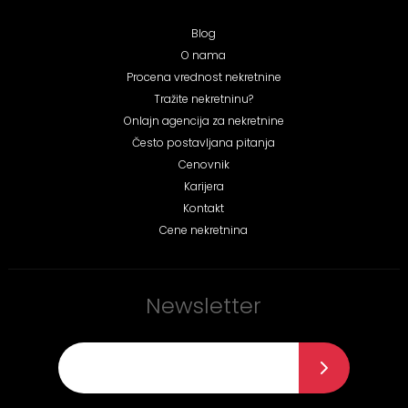
Blog
O nama
Procena vrednost nekretnine
Tražite nekretninu?
Onlajn agencija za nekretnine
Često postavljana pitanja
Cenovnik
Karijera
Kontakt
Cene nekretnina
Newsletter
E-mail
*