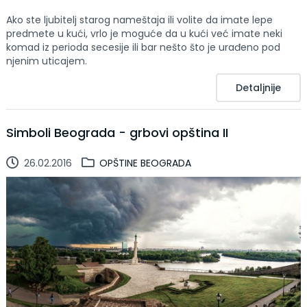
Ako ste ljubitelj starog nameštaja ili volite da imate lepe
predmete u kući, vrlo je moguće da u kući već imate neki
komad iz perioda secesije ili bar nešto što je urađeno pod
njenim uticajem.
Detaljnije
Simboli Beograda - grbovi opština II
26.02.2016
OPŠTINE BEOGRADA