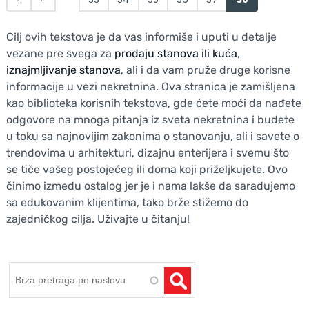
Cilj ovih tekstova je da vas informiše i uputi u detalje
vezane pre svega za
prodaju stanova ili kuća
,
iznajmljivanje stanova
, ali i da vam pruže druge korisne
informacije u vezi nekretnina. Ova stranica je zamišljena
kao biblioteka korisnih tekstova, gde ćete moći da nađete
odgovore na mnoga pitanja iz sveta nekretnina i budete
u toku sa najnovijim zakonima o stanovanju, ali i savete o
trendovima u arhitekturi, dizajnu enterijera i svemu što
se tiče vašeg postojećeg ili doma koji priželjkujete. Ovo
činimo između ostalog jer je i nama lakše da sarađujemo
sa edukovanim klijentima, tako brže stižemo do
zajedničkog cilja. Uživajte u čitanju!
Pretraga