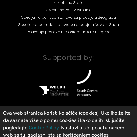
Nekretnine Srbija
Nekretnine za investiranje
Specijalna ponuda stanova za prodaju u Beogradu
Specijalna ponuda stanova za prodaju u Novom Sadu
Izdavanje poslovnih prostora i lokala Beograd
Supported by:
Ova web stranica koristi kolačiće (cookies). Ukoliko želite
da saznate više o pojmu cookies i kako da ih isključite,
©
City Expert Global d.o.o
Agencija za nekretnine Beograd, Srbija
.
pogledajte
Cookie Policy
. Nastavljajući posetu našem
Registrovan u Registru posrednika pod brojem: 313. Sva prava zadržana.
web sajtu, saglasni ste sa korišćenjem cookies.