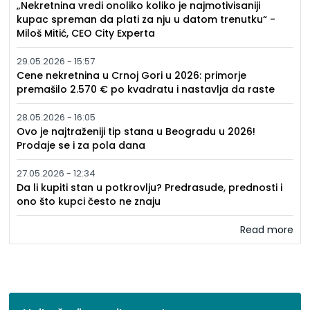
„Nekretnina vredi onoliko koliko je najmotivisaniji
kupac spreman da plati za nju u datom trenutku“ -
Miloš Mitić, CEO City Experta
29.05.2026 - 15:57
Cene nekretnina u Crnoj Gori u 2026: primorje
premašilo 2.570 € po kvadratu i nastavlja da raste
28.05.2026 - 16:05
Ovo je najtraženiji tip stana u Beogradu u 2026!
Prodaje se i za pola dana
27.05.2026 - 12:34
Da li kupiti stan u potkrovlju? Predrasude, prednosti i
ono što kupci često ne znaju
Read more