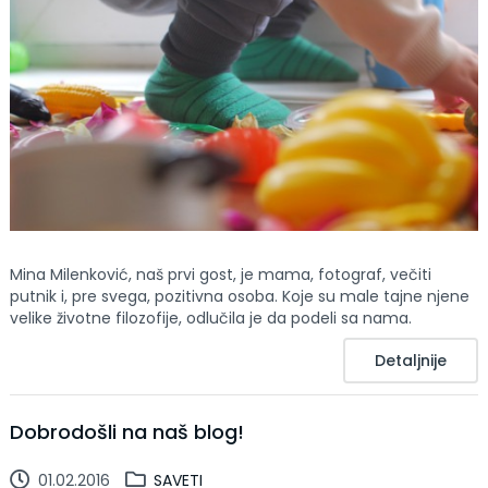
Mina Milenković, naš prvi gost, je mama, fotograf, večiti
putnik i, pre svega, pozitivna osoba. Koje su male tajne njene
velike životne filozofije, odlučila je da podeli sa nama.
Detaljnije
Dobrodošli na naš blog!
01.02.2016
SAVETI