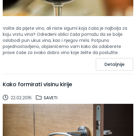
Volite da pijete vino, ali niste sigurni koja čaša je najbolja za
koju vrstu vina? Određeni oblici čaša pomažu da se bolje
oslobodi pun ukus vina, kao i njegov miris. Potpuno
pojednostavljeno, objasnićemo vam kako da odaberete
prave čaše za svako dobro vino koje želite da poslužite.
Detaljnije
Kako formirati visinu kirije
22.02.2016
SAVETI