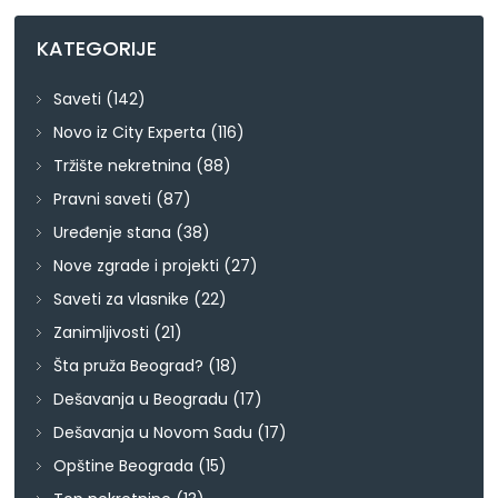
KATEGORIJE
Saveti
(142)
Novo iz City Experta
(116)
Tržište nekretnina
(88)
Pravni saveti
(87)
Uređenje stana
(38)
Nove zgrade i projekti
(27)
Saveti za vlasnike
(22)
Zanimljivosti
(21)
Šta pruža Beograd?
(18)
Dešavanja u Beogradu
(17)
Dešavanja u Novom Sadu
(17)
Opštine Beograda
(15)