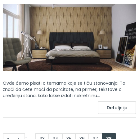
Ovde ćemo pisati o temama koje se tiču stanovanja. To
znači da ćete moći da porčitate, na primer, tekstove o
uređenju stana, kako lakše izdati nekretninu...
Detaljnije
Pages
…
«
‹
33
34
35
36
37
38